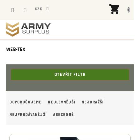
Přejít
NÁK
na
CZK
KOŠÍ
obsah
WEB-TEX
OTEVŘÍT FILTR
Ř
A
DOPORUČUJEME
NEJLEVNĚJŠÍ
NEJDRAŽŠÍ
Z
E
NEJPRODÁVANĚJŠÍ
ABECEDNĚ
N
Í
V
P