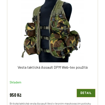
Ý
R
P
O
I
D
S
U
P
K
R
T
O
Ů
D
U
K
T
Ů
Vesta taktická Assault DPM Web-tex použitá
Skladem
DETAIL
950 Kč
Britská taktická vesta Assault Vest v lesním maskovacím potisku