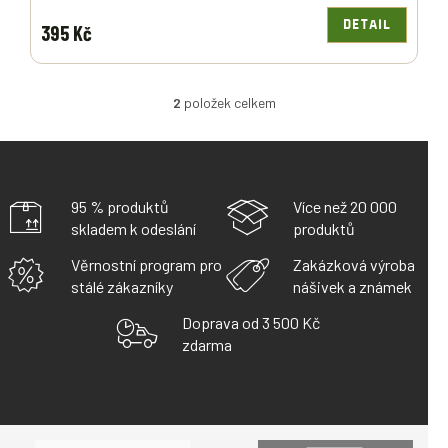
DETAIL
395 Kč
2
položek celkem
O
V
L
Á
D
A
95 % produktů
Více než 20 000
C
skladem k odeslání
produktů
Í
P
Věrnostní program pro
Zakázková výroba
R
stálé zákazníky
nášivek a známek
V
K
Doprava od 3 500 Kč
Y
zdarma
V
Ý
P
I
S