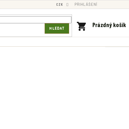
CZK
PŘIHLÁŠENÍ
NÁKUPNÍ
Prázdný košík
HLEDAT
KOŠÍK