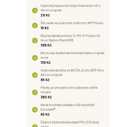
Vojenský kapesník šedý Holandsko 45 x
45cm originál
29 Kč
Šití sada na vojenské uniformy WP Polsko
19 Kč
Bojová dávka potravy S-RG-5 Polsko 24
Hour Ration Pack MRE
399 Kč
Bermudy krátké bavlna khaki Itálie originál
nové
139 Kč
Vojenská zástěra vz.85 ČSLA oliv AČR 104 x
88 cm originál
85 Kč
Plavky pruhované retro pánské světle
modré
380 Kč
Karta kreditka skládací nůž na přežití
Eurobatt®
65 Kč
Čepice kšiltovka baseball POLICIE žlutý
nápis