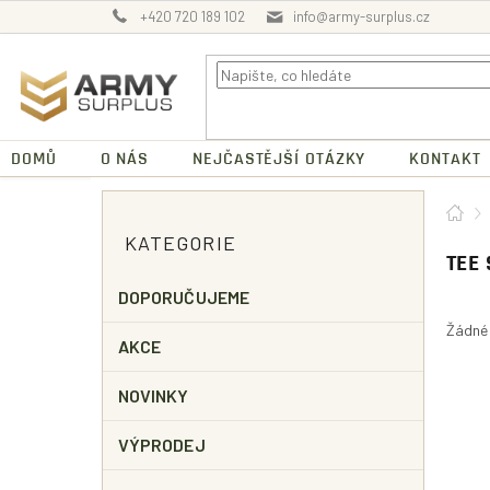
Přejít
+420 720 189 102
info@army-surplus.cz
na
obsah
DOMŮ
O NÁS
NEJČASTĚJŠÍ OTÁZKY
KONTAKT
P
Dom
O
Přeskočit
KATEGORIE
kategorie
S
TEE
T
R
DOPORUČUJEME
A
Žádné
N
AKCE
N
Í
NOVINKY
P
A
VÝPRODEJ
N