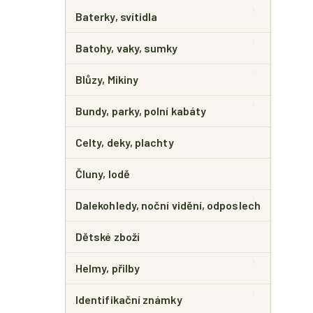
E
L
Baterky, svítidla
Batohy, vaky, sumky
Blůzy, Mikiny
Bundy, parky, polní kabáty
Celty, deky, plachty
Čluny, lodě
Dalekohledy, noční vidění, odposlech
Dětské zboží
Helmy, přilby
Identifikační známky