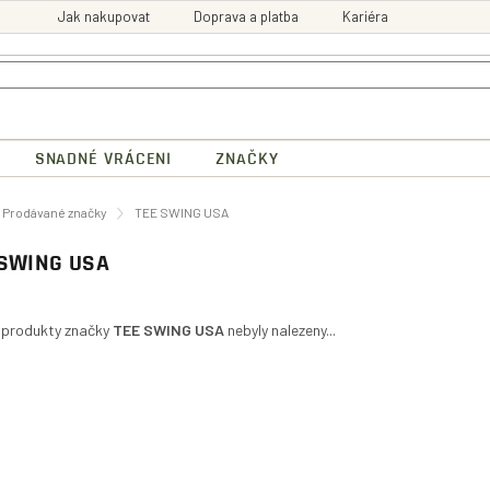
Jak nakupovat
Doprava a platba
Kariéra
SNADNÉ VRÁCENI
ZNAČKY
ů
Prodávané značky
TEE SWING USA
 SWING USA
 produkty značky
TEE SWING USA
nebyly nalezeny...