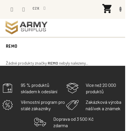
Přejít
NÁK
na
CZK
KOŠÍ
obsah
REMO
Žádné produkty značky
REMO
nebyly nalezeny...
95 % produktů
Více než 20 000
skladem k odeslání
produktů
Věrnostní program pro
Zakázková výroba
stálé zákazníky
nášivek a známek
Doprava od 3 500 Kč
zdarma