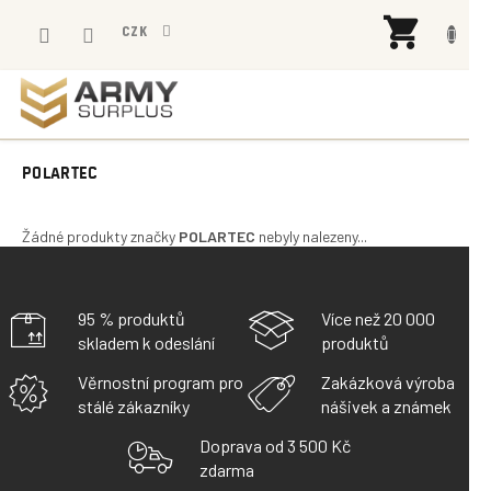
Přejít
NÁK
na
CZK
KOŠÍ
obsah
POLARTEC
Žádné produkty značky
POLARTEC
nebyly nalezeny...
95 % produktů
Více než 20 000
skladem k odeslání
produktů
Věrnostní program pro
Zakázková výroba
stálé zákazníky
nášivek a známek
Doprava od 3 500 Kč
zdarma