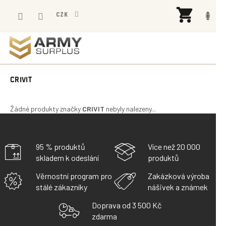
Přejít
NÁK
na
CZK
KOŠÍ
obsah
CRIVIT
Žádné produkty značky
CRIVIT
nebyly nalezeny...
95 % produktů
Více než 20 000
skladem k odeslání
produktů
Věrnostní program pro
Zakázková výroba
stálé zákazníky
nášivek a známek
Doprava od 3 500 Kč
zdarma