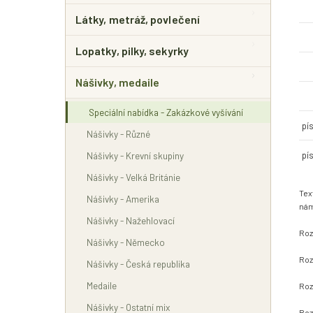
Látky, metráž, povlečení
Lopatky, pilky, sekyrky
Nášivky, medaile
Speciální nabídka - Zakázkové vyšívání
pí
Nášivky - Různé
pí
Nášivky - Krevní skupiny
Nášivky - Velká Británie
Tex
Nášivky - Amerika
nám
Nášivky - Nažehlovací
Roz
Nášivky - Německo
Roz
Nášivky - Česká republika
Medaile
Roz
Nášivky - Ostatní mix
Roz