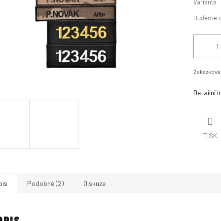
Varianta
Zakázková
Detailní 
TISK
pis
Podobné (2)
Diskuze
OPIS