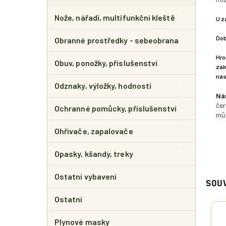
Nože, nářadí, multifunkční kleště
U z
Dob
Obranné prostředky - sebeobrana
Hro
Obuv, ponožky, příslušenství
zak
nás
Odznaky, výložky, hodnosti
Ná
čer
Ochranné pomůcky, příslušenství
můž
Ohřívače, zapalovače
Opasky, kšandy, treky
Ostatní vybavení
SOUV
Ostatní
Plynové masky