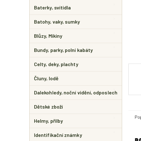
E
L
Baterky, svítidla
Batohy, vaky, sumky
Blůzy, Mikiny
Bundy, parky, polní kabáty
Celty, deky, plachty
Čluny, lodě
Dalekohledy, noční vidění, odposlech
Dětské zboží
Po
Helmy, přilby
Identifikační známky
P