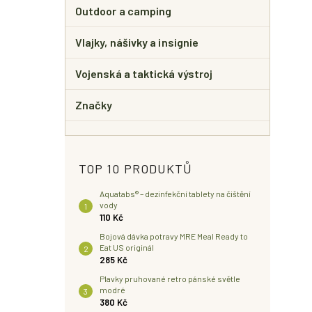
Outdoor a camping
Vlajky, nášivky a insignie
Vojenská a taktická výstroj
Značky
TOP 10 PRODUKTŮ
Aquatabs® – dezinfekční tablety na čištění
vody
110 Kč
Bojová dávka potravy MRE Meal Ready to
Eat US originál
285 Kč
Plavky pruhované retro pánské světle
modré
380 Kč