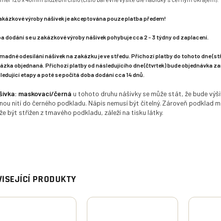
akázkové výroby nášivek je akceptována pouze platba předem!
a dodání se u zakázkové výroby nášivek pohybuje cca 2 - 3 týdny od zaplacení.
madné odesílání nášivek na zakázku je ve středu. Příchozí platby do tohoto dne (st
ázka objednaná. Příchozí platby od následujícího dne (čtvrtek) bude objednávka z
ledující etapy a poté se počítá doba dodání cca 14 dnů.
šivka: maskovací/černá
u tohoto druhu nášivky se může stát, že bude výši
nou nití do černého podkladu. Nápis nemusí být čitelný. Zároveň podklad 
e být střižen z tmavého podkladu, záleží na tisku látky.
ISEJÍCÍ PRODUKTY