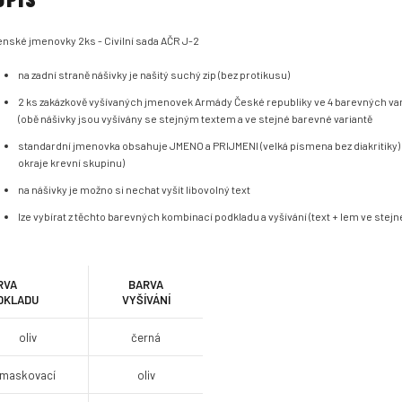
enské jmenovky 2ks - Civilní sada AČR J-2
na zadní straně nášivky je našitý suchý zip (bez protikusu)
2 ks zakázkově vyšívaných jmenovek Armády České republiky ve 4 barevných va
(obě nášivky jsou vyšívány se stejným textem a ve stejné barevné variantě
standardní jmenovka obsahuje JMENO a PRIJMENI (velká písmena bez diakritiky)
okraje krevní skupinu)
na nášivky je možno si nechat vyšít libovolný text
lze vybírat z těchto barevných kombinací podkladu a vyšívání (text + lem ve stejn
RVA
BARVA
DKLADU
VYŠÍVÁNÍ
oliv
černá
maskovací
oliv