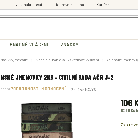
Jak nakupovat
Doprava a platba
Kariéra
SNADNÉ VRÁCENI
ZNAČKY
ů
Nášivky, medaile
Speciální nabídka - Zakázkové vyšívání
Vojenské jmenovky 
NSKÉ JMENOVKY 2KS - CIVILNÍ SADA AČR J-2
né
nocení
PODROBNOSTI HODNOCENÍ
Značka:
NAVYS
ení
tu
106 
87,60 Kč 
Měrná
ek.
cena:
Zvolte va