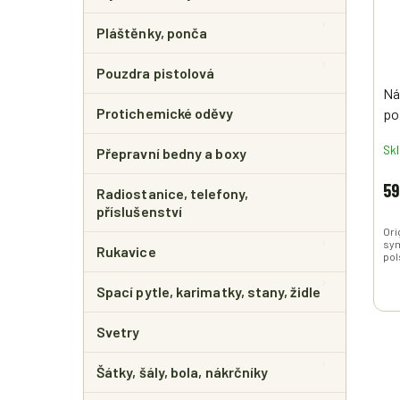
Pláštěnky, ponča
Pouzdra pistolová
Ná
Protichemické oděvy
po
Or
Sk
Přepravní bedny a boxy
ori
59
Radiostanice, telefony,
příslušenství
Ori
sym
Rukavice
pol
Spací pytle, karimatky, stany, židle
Svetry
Šátky, šály, bola, nákrčníky