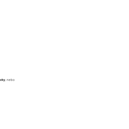
ávky
, nebo