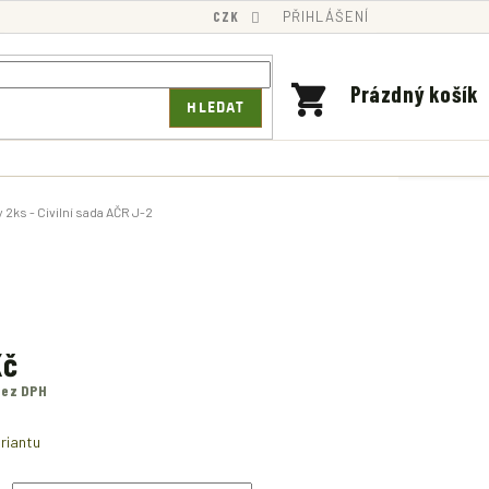
CZK
PŘIHLÁŠENÍ
NÁKUPNÍ
Prázdný košík
HLEDAT
KOŠÍK
2ks - Civilní sada AČR J-2
Kč
bez DPH
riantu