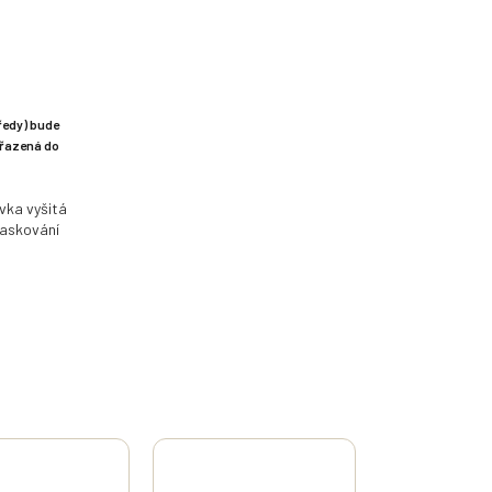
ředy) bude
ařazená do
vka vyšitá
maskování