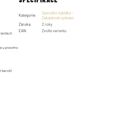
Speciální nabídka -
Kategorie
:
Zakázkové vyšívání
Záruka
:
2 roky
EAN
:
Zvolte variantu
riantách
 a u pravého
é barvě):