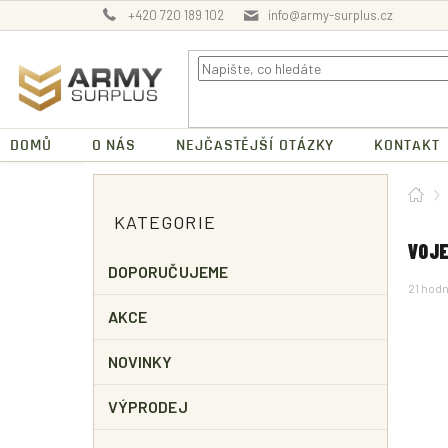
Přejít
+420 720 189 102
info@army-surplus.cz
na
obsah
DOMŮ
O NÁS
NEJČASTĚJŠÍ OTÁZKY
KONTAKT
P
Dom
O
Přeskočit
KATEGORIE
kategorie
S
T
VOJE
R
DOPORUČUJEME
Průměr
21 hod
A
hodnoc
N
AKCE
produk
N
je
4,5
Í
NOVINKY
z
P
5
A
hvězdič
VÝPRODEJ
N