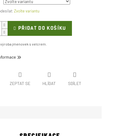
Zvolte variantu
PŘIDAT DO KOŠÍKU
 výroba jmenovek s velcrem.
informace
ZEPTAT SE
HLÍDAT
SDÍLET
SPECIFIKACE