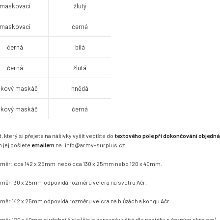
maskovací
žlutý
maskovací
černá
černá
bílá
černá
žlutá
skový maskáč
hnědá
skový maskáč
černá
t, který si přejete na nášivky vyšít vepište do
textového pole při dokončování objedn
 jej pošlete
emailem
na: info@army-surplus.cz
měr: cca 142 x 25mm nebo cca 130 x 25mm nebo 120 x 40mm.
měr 130 x 25mm odpovídá rozměru velcra na svetru Ačr.
měr 142 x 25mm odpovídá rozměru velcra na blůzách a kongu Ačr.
měr 120 x 40mm služební číslo (číslo barevně vyšité dle nabídky s černým okrajem).