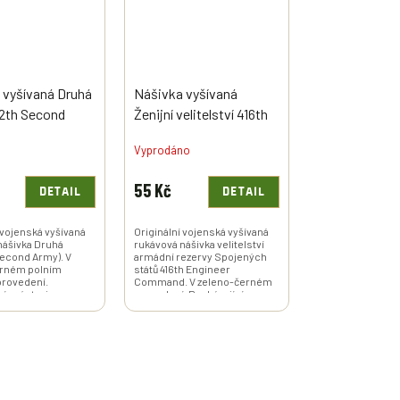
 vyšívaná Druhá
Nášivka vyšívaná
2th Second
Ženijní velitelství 416th
originál
Engineer Command US
Vyprodáno
originál
55 Kč
DETAIL
DETAIL
 vojenská vyšívaná
Originální vojenská vyšívaná
nášivka Druhá
rukávová nášivka velitelství
econd Army). V
armádní rezervy Spojených
erném polním
států 416th Engineer
rovedení.
Command. V zeleno-černém
í z výstroje
provedení. Pocházející z
armády.
výstroje americké armády.