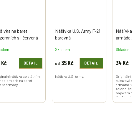
šivka na baret
Nášivka U.S. Army F-21
Nášivka
zemních sil červená
barevná
armáda 
el Wz.93 Polsko WP
Army US 
ladem
Skladem
Skladem
ginál
 Kč
35 Kč
34 Kč
od
DETAIL
DETAIL
ginální nášivka se státním
Nášivka U.S. Army.
Originální
bolem orla na baret
rukávová 
ské armády.
armáda (S
zeleno-č
bojovém p
Pocházejíc
americké 