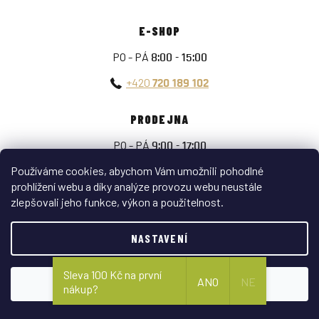
E-SHOP
PO - PÁ
8:00 - 15:00
+420
720 189 102
PRODEJNA
PO - PÁ
9:00 - 17:00
SO
9:00 - 11:30
Používáme cookies, abychom Vám umožnili pohodlné
prohlížení webu a díky analýze provozu webu neustále
+420
703 005 016
zlepšovali jeho funkce, výkon a použitelnost.
BUĎTE STÁLE S NÁMI
NASTAVENÍ
Sleva 100 Kč na první
ANO
NE
SOUHLASÍM
nákup?