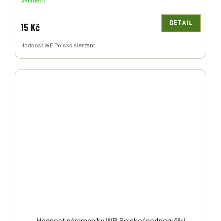
Skladem
DETAIL
15 Kč
Hodnost WP Polsko sierzant.
Hodnost nárameníky WP Polsko (podporučík)