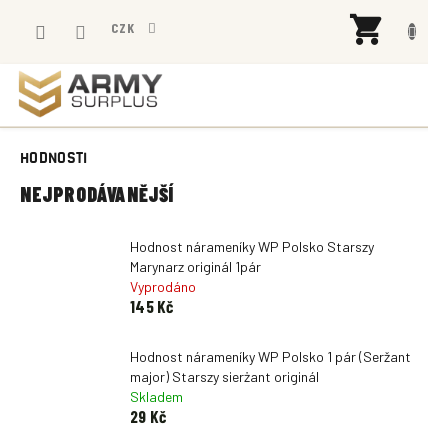
Přejít
NÁK
na
CZK
KOŠÍ
obsah
HODNOSTI
NEJPRODÁVANĚJŠÍ
Hodnost nárameníky WP Polsko Starszy
Marynarz originál 1pár
Vyprodáno
145 Kč
Hodnost nárameníky WP Polsko 1 pár (Seržant
major) Starszy sierżant originál
Skladem
29 Kč