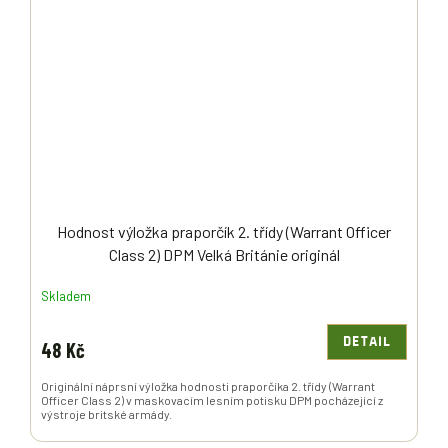
Hodnost výložka praporčík 2. třídy (Warrant Officer
Class 2) DPM Velká Británie originál
Skladem
DETAIL
48 Kč
Originální náprsní výložka hodnosti praporčíka 2. třídy (Warrant
Officer Class 2) v maskovacím lesním potisku DPM pocházející z
výstroje britské armády.