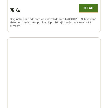
DETAIL
75 Kč
Originální pár hodnostních výložek desátníka (CORPORAL) vyšívané
zlatou nití na černém podkladě, pocházející z výstroje americké
armády.