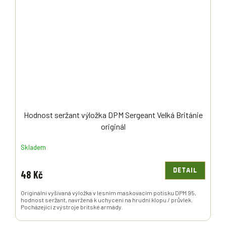
Hodnost seržant výložka DPM Sergeant Velká Británie
originál
Skladem
DETAIL
48 Kč
Originální vyšívaná výložka v lesním maskovacím potisku DPM 95,
hodnost seržant, navržená k uchycení na hrudní klopu / průvlek.
Pocházející z výstroje britské armády.