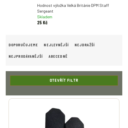
Hodnost výložka Velká Británie DPM Staff
Sergeant
Skladem
25 Kč
Ř
A
DOPORUČUJEME
NEJLEVNĚJŠÍ
NEJDRAŽŠÍ
Z
E
NEJPRODÁVANĚJŠÍ
ABECEDNĚ
N
Í
P
R
OTEVŘÍT FILTR
O
D
V
U
Ý
K
P
T
I
Ů
S