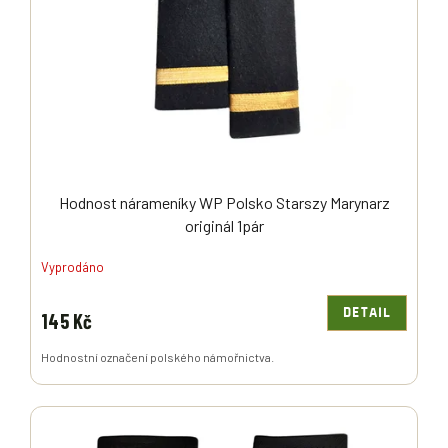
P
R
O
D
U
K
T
Ů
Hodnost nárameníky WP Polsko Starszy Marynarz
originál 1pár
Vyprodáno
DETAIL
145 Kč
Hodnostní označení polského námořnictva.