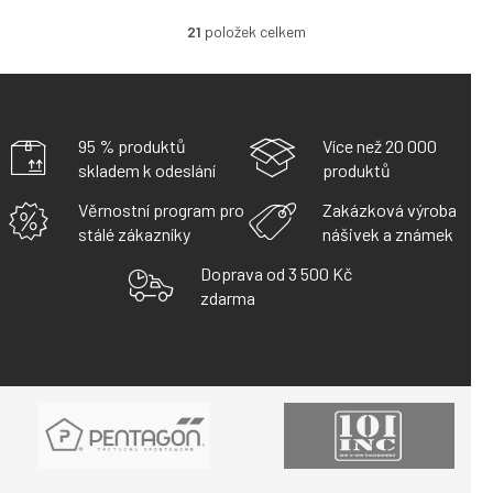
21
položek celkem
O
V
L
Á
D
A
95 % produktů
Více než 20 000
C
skladem k odeslání
produktů
Í
P
Věrnostní program pro
Zakázková výroba
R
stálé zákazníky
nášivek a známek
V
K
Doprava od 3 500 Kč
Y
zdarma
V
Ý
P
I
S
U