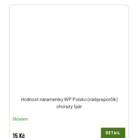
Hodnost nárameníky WP Polsko (nadpraporčík)
chorazy 1pár
Skladem
DETAIL
15 Kč