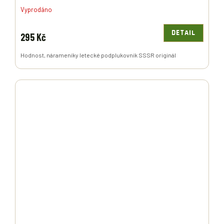
Vyprodáno
DETAIL
295 Kč
Hodnost, nárameníky letecké podplukovnik SSSR originál