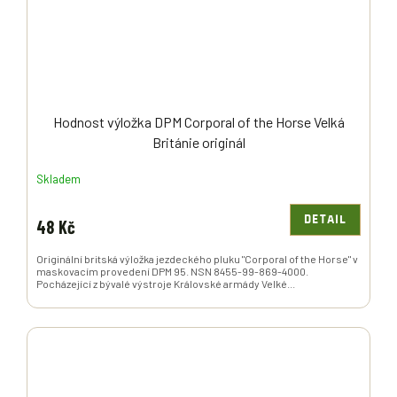
Hodnost výložka DPM Corporal of the Horse Velká
Británie originál
Skladem
DETAIL
48 Kč
Originální britská výložka jezdeckého pluku "Corporal of the Horse" v
maskovacím provedení DPM 95. NSN 8455-99-869-4000.
Pocházející z bývalé výstroje Královské armády Velké...