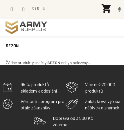
Přejít
NÁK
na
CZK
KOŠÍ
obsah
SEZON
Žádné produkty značky
SEZON
nebyly nalezeny...
95 % produktů
Více než 20 000
skladem k odeslání
produktů
Věrnostní program pro
Zakázková výroba
stálé zákazníky
nášivek a známek
Doprava od 3 500 Kč
zdarma