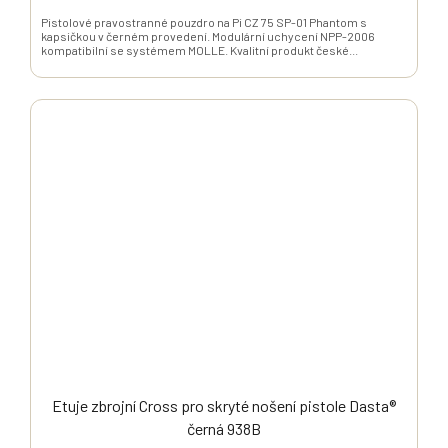
Pistolové pravostranné pouzdro na Pi CZ 75 SP-01 Phantom s
kapsičkou v černém provedení. Modulární uchycení NPP-2006
kompatibilní se systémem MOLLE. Kvalitní produkt české...
Etuje zbrojní Cross pro skryté nošení pistole Dasta®
černá 938B