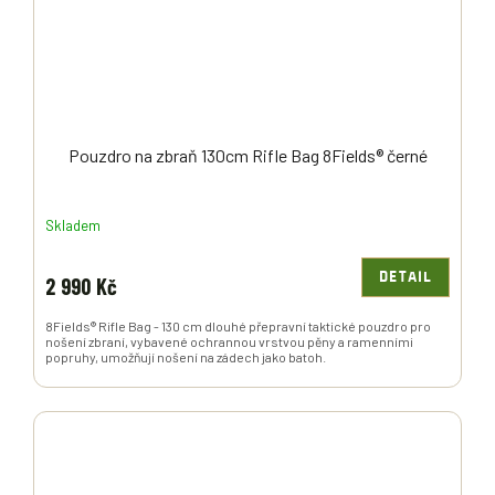
Pouzdro na zbraň 130cm Rifle Bag 8Fields® černé
Skladem
DETAIL
2 990 Kč
8Fields® Rifle Bag - 130 cm dlouhé přepravní taktické pouzdro pro
nošení zbraní, vybavené ochrannou vrstvou pěny a ramenními
popruhy, umožňují nošení na zádech jako batoh.