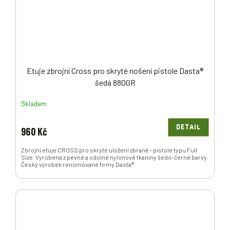
Etuje zbrojní Cross pro skryté nošení pistole Dasta®
šedá 880GR
Skladem
DETAIL
960 Kč
Zbrojní etuje CROSS pro skryté uložení zbraně - pistole typu Full
Size. Vyrobena z pevné a odolné nylonové tkaniny šedo-černé barvy.
Český výrobek renomované firmy Dasta®.