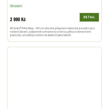
Skladem
DETAIL
2 990 Kč
8Fields® Rifle Bag - 130 cm dlouhé přepravní taktické pouzdro pro
nošení zbraní, vybavené ochrannou vrstvou pěny a ramenními
popruhy, umožňují nošení na zádech jako batoh.