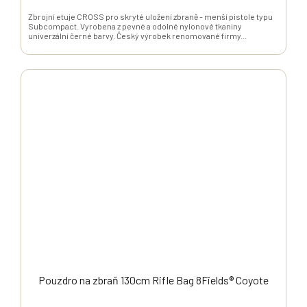
Zbrojní etuje CROSS pro skryté uložení zbraně - menší pistole typu
Subcompact. Vyrobena z pevné a odolné nylonové tkaniny
univerzální černé barvy. Český výrobek renomované firmy...
Pouzdro na zbraň 130cm Rifle Bag 8Fields® Coyote