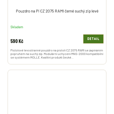
Pouzdro na Pi CZ 2075 RAMI černé suchý zip levé
Skladem
DETAIL
590 Kč
Pistolové levostranné pouzdro na pistoli CZ 2075 RAMI se zapínáním
popruhem na suchý zip. Modulární uchycení MNS-2000 kompatibilní
se systémem MOLLE. Kvalitní produkt české...