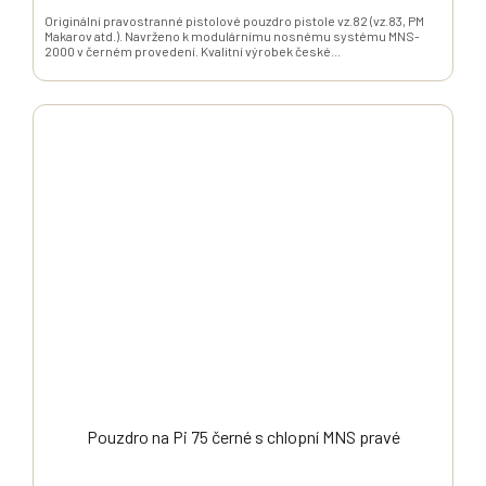
Originální pravostranné pistolové pouzdro pistole vz.82 (vz.83, PM
Makarov atd.). Navrženo k modulárnímu nosnému systému MNS-
2000 v černém provedení. Kvalitní výrobek české...
Pouzdro na Pi 75 černé s chlopní MNS pravé