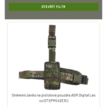
P
R
OTEVŘÍT FILTR
O
D
V
U
Ý
K
P
T
I
Ů
S
P
R
O
D
U
K
T
Ů
Stehenní závěs na pistolová pouzdra ASR Digital Les
vz.07 SPM (42E1C)