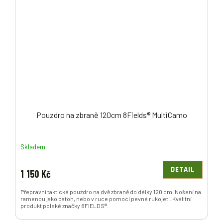
Pouzdro na zbraně 120cm 8Fields® MultiCamo
Skladem
DETAIL
1 150 Kč
Přepravní taktické pouzdro na dvě zbraně do délky 120 cm. Nošení na
ramenou jako batoh, nebo v ruce pomocí pevné rukojeti. Kvalitní
produkt polské značky 8FIELDS®.