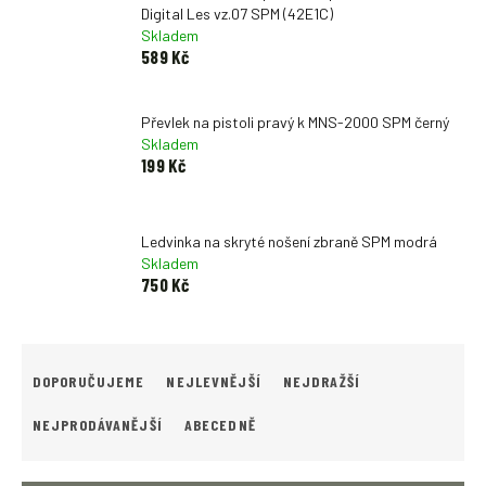
Digital Les vz.07 SPM (42E1C)
Skladem
589 Kč
Převlek na pistoli pravý k MNS-2000 SPM černý
Skladem
199 Kč
Ledvinka na skryté nošení zbraně SPM modrá
Skladem
750 Kč
Ř
A
DOPORUČUJEME
NEJLEVNĚJŠÍ
NEJDRAŽŠÍ
Z
E
NEJPRODÁVANĚJŠÍ
ABECEDNĚ
N
Í