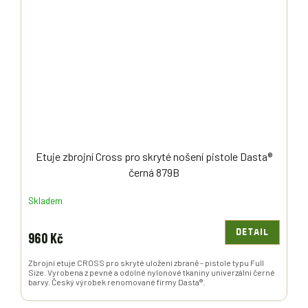
Etuje zbrojní Cross pro skryté nošení pistole Dasta®
černá 879B
Skladem
DETAIL
960 Kč
Zbrojní etuje CROSS pro skryté uložení zbraně - pistole typu Full
Size. Vyrobena z pevné a odolné nylonové tkaniny univerzální černé
barvy. Český výrobek renomované firmy Dasta®.