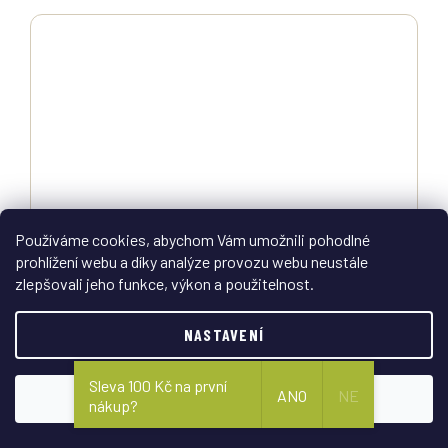
Používáme cookies, abychom Vám umožnili pohodlné
prohlížení webu a díky analýze provozu webu neustále
zlepšovali jeho funkce, výkon a použitelnost.
Pouzdro pistolové kožené US M12 Mil-Tec®
NASTAVENÍ
Sleva 100 Kč na první
Skladem
ANO
NE
SOUHLASÍM
nákup?
DETAIL
995 Kč