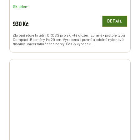
Skladem
DETAIL
930 Kč
Zbrojní etuje hrudní CROSS pro skryté uložení zbraně - pistole typu
Compact. Rozměry 14x20 cm. Vyrobena z pevné a odolné nylonové
tkaniny univerzální černé barvy. Český výrobek...