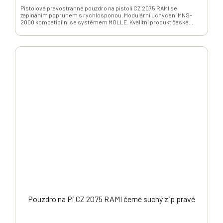
Pistolové pravostranné pouzdro na pistoli CZ 2075 RAMI se
zapínáním popruhem s rychlosponou. Modulární uchycení MNS-
2000 kompatibilní se systémem MOLLE. Kvalitní produkt české...
Pouzdro na Pi CZ 2075 RAMI černé suchý zip pravé