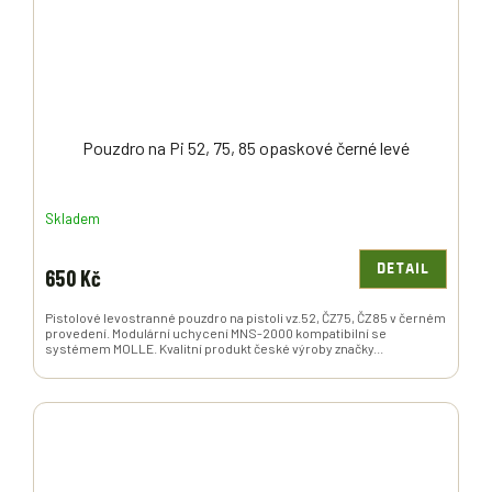
Pouzdro na Pi 52, 75, 85 opaskové černé levé
Skladem
DETAIL
650 Kč
Pistolové levostranné pouzdro na pistoli vz.52, ČZ75, ČZ85 v černém
provedení. Modulární uchycení MNS-2000 kompatibilní se
systémem MOLLE. Kvalitní produkt české výroby značky...