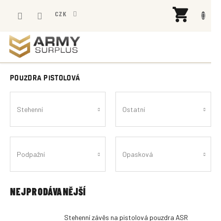
Přejít
NÁK
na
CZK
KOŠÍ
obsah
POUZDRA PISTOLOVÁ
Stehenní
Ostatní
Podpažní
Opasková
NEJPRODÁVANĚJŠÍ
Stehenní závěs na pistolová pouzdra ASR