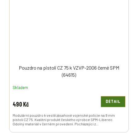
Pouzdro na pistoli CZ 75 k VZVP-2006 černé SPM
(64615)
Skladem
DETAIL
490 Kč
Modulární pouzdro k vestě zásahové vojenské policie na 9 mm
pistoli CZ 75. Kvalitní produkt českého výrobce SPM-Liberec.
Odolný materiál v černém provedení. Pocházející z...