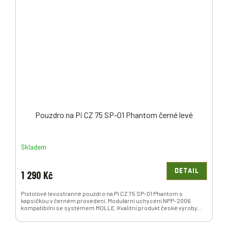
Pouzdro na Pi CZ 75 SP-01 Phantom černé levé
Skladem
DETAIL
1 290 Kč
Pistolové levostranné pouzdro na Pi CZ 75 SP-01 Phantom s
kapsičkou v černém provedení. Modulární uchycení NPP-2006
kompatibilní se systémem MOLLE. Kvalitní produkt české výroby...