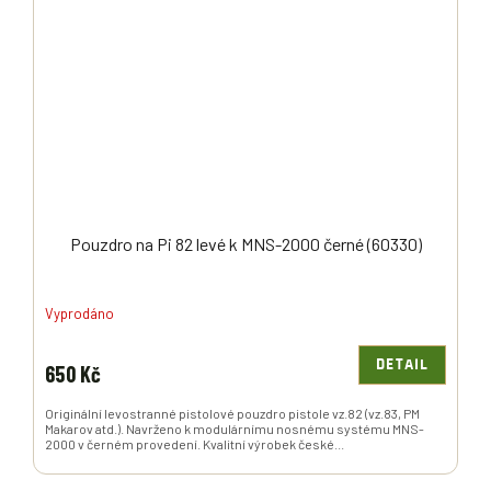
Pouzdro na Pi 82 levé k MNS-2000 černé (60330)
Vyprodáno
DETAIL
650 Kč
Originální levostranné pistolové pouzdro pistole vz.82 (vz.83, PM
Makarov atd.). Navrženo k modulárnímu nosnému systému MNS-
2000 v černém provedení. Kvalitní výrobek české...