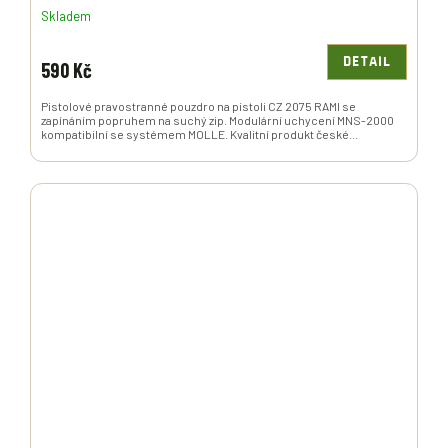
Skladem
DETAIL
590 Kč
Pistolové pravostranné pouzdro na pistoli CZ 2075 RAMI se
zapínáním popruhem na suchý zip. Modulární uchycení MNS-2000
kompatibilní se systémem MOLLE. Kvalitní produkt české...