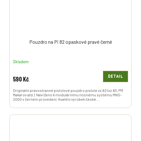
Pouzdro na Pi 82 opaskové pravé černé
Skladem
DETAIL
590 Kč
Originální pravostranné pistolové pouzdro pistole vz.82 (vz.83, PM
Makarov atd.). Navrženo k modulárnímu nosnému systému MNS-
2000 v černém provedení. Kvalitní výrobek české...