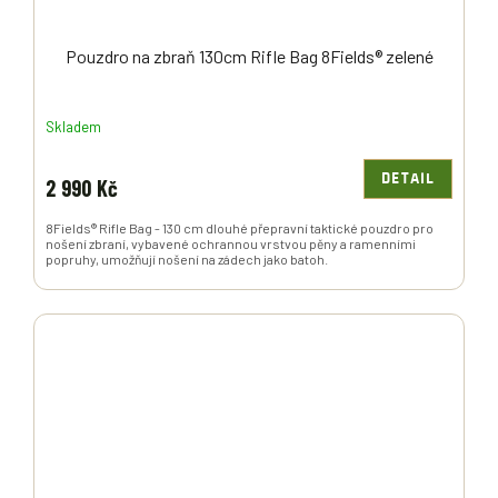
Pouzdro na zbraň 130cm Rifle Bag 8Fields® zelené
Skladem
DETAIL
2 990 Kč
8Fields® Rifle Bag - 130 cm dlouhé přepravní taktické pouzdro pro
nošení zbraní, vybavené ochrannou vrstvou pěny a ramenními
popruhy, umožňují nošení na zádech jako batoh.