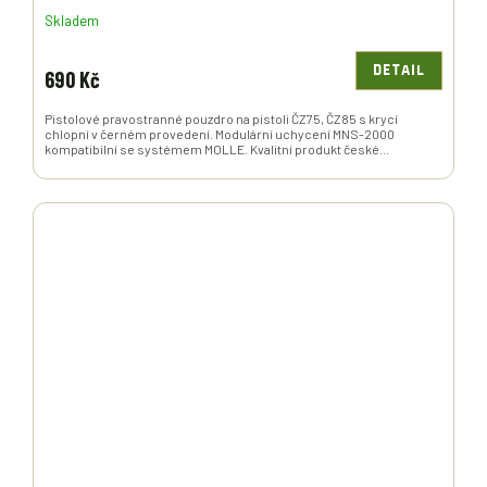
Skladem
DETAIL
690 Kč
Pistolové pravostranné pouzdro na pistoli ČZ75, ČZ85 s krycí
chlopní v černém provedení. Modulární uchycení MNS-2000
kompatibilní se systémem MOLLE. Kvalitní produkt české...