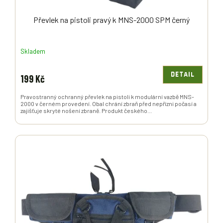
Převlek na pistoli pravý k MNS-2000 SPM černý
Skladem
DETAIL
199 Kč
Pravostranný ochranný převlek na pistoli k modulární vazbě MNS-
2000 v černém provedení. Obal chrání zbraň před nepřízni počasí a
zajišťuje skryté nošení zbraně. Produkt českého...