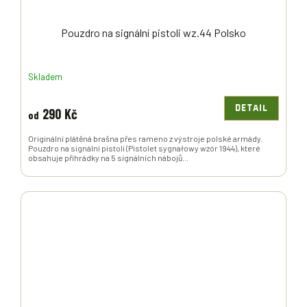
Pouzdro na signální pistoli wz.44 Polsko
Skladem
DETAIL
290 Kč
od
Originální plátěná brašna přes rameno z výstroje polské armády.
Pouzdro na signální pistoli (Pistolet sygnałowy wzór 1944), které
obsahuje přihrádky na 5 signálních nábojů...