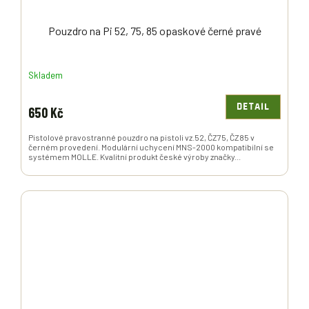
Pouzdro na Pi 52, 75, 85 opaskové černé pravé
Skladem
DETAIL
650 Kč
Pistolové pravostranné pouzdro na pistoli vz.52, ČZ75, ČZ85 v
černém provedení. Modulární uchycení MNS-2000 kompatibilní se
systémem MOLLE. Kvalitní produkt české výroby značky...