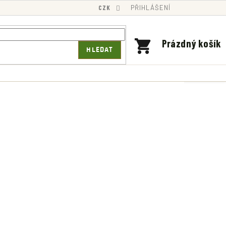
CZK
PŘIHLÁŠENÍ
NÁKUPNÍ
Prázdný košík
HLEDAT
KOŠÍK