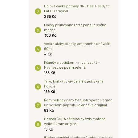
Bojová dávka potravy MRE Meal Ready to
Eat US originál
285 Kč
Plavky pruhované retro pánské světle
modré
380 Kč
Voda k aktivaci bezplamenného ohřívače
60ml
4 Kč
Kšandy s potiskem - myslivecké -
Myslivec se psem zelené
185 Kč
Triko krátký rukáv černé s potiskem
Policie
199 Kč
Řemínek bavlněný M37 ustrojovací řemení
univerzální popruh Holandsko originál
59 Kč
Odznak ČSLA pěticípá hvězda mořená
velká 22mm originál
19 Kč
Bedna muniční plechová široká schránka