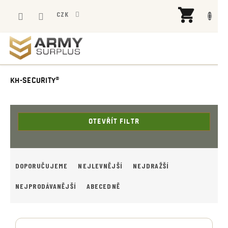
Přejít
NÁK
na
CZK
KOŠÍ
obsah
KH-SECURITY®
OTEVŘÍT FILTR
Ř
A
DOPORUČUJEME
NEJLEVNĚJŠÍ
NEJDRAŽŠÍ
Z
E
NEJPRODÁVANĚJŠÍ
ABECEDNĚ
N
Í
V
P