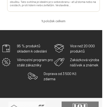
obušku. Tato svítilna je ideální pro sebeobranu - ať už doma nebo na
cestách, proti lidem nebo zvířatům. Vestavěná...
1
položek celkem
O
V
L
Á
D
A
95 % produktů
Více než 20 000
C
skladem k odeslání
produktů
Í
P
Věrnostní program pro
Zakázková výroba
R
stálé zákazníky
nášivek a známek
V
K
Doprava od 3 500 Kč
Y
zdarma
V
Ý
P
I
S
U