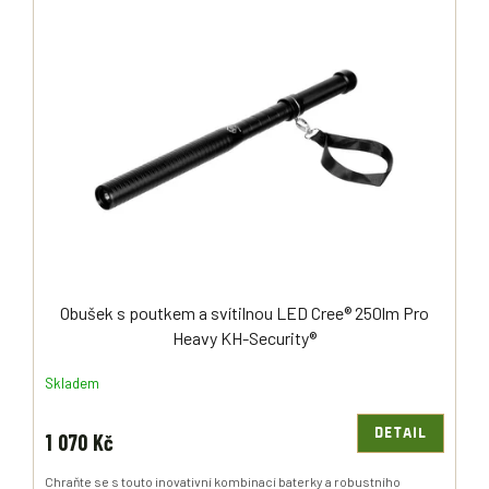
Ý
R
P
O
I
D
S
U
P
K
R
T
O
Ů
D
U
K
T
Ů
Obušek s poutkem a svítilnou LED Cree® 250lm Pro
Heavy KH-Security®
Skladem
DETAIL
1 070 Kč
Chraňte se s touto inovativní kombinací baterky a robustního