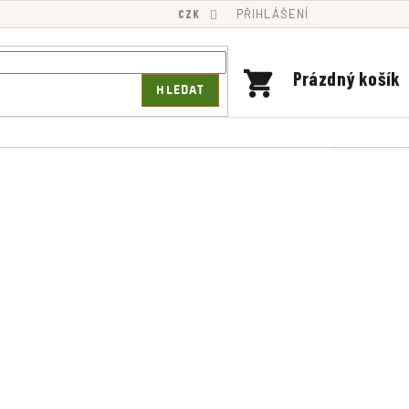
CZK
PŘIHLÁŠENÍ
NÁKUPNÍ
Prázdný košík
HLEDAT
KOŠÍK