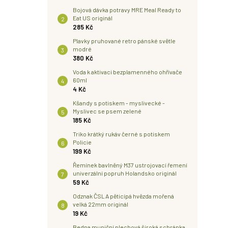
Bojová dávka potravy MRE Meal Ready to
Eat US originál
285 Kč
Plavky pruhované retro pánské světle
modré
380 Kč
Voda k aktivaci bezplamenného ohřívače
60ml
4 Kč
Kšandy s potiskem - myslivecké -
Myslivec se psem zelené
185 Kč
Triko krátký rukáv černé s potiskem
Policie
199 Kč
Řemínek bavlněný M37 ustrojovací řemení
univerzální popruh Holandsko originál
59 Kč
Odznak ČSLA pěticípá hvězda mořená
velká 22mm originál
19 Kč
Bedna muniční plechová široká schránka