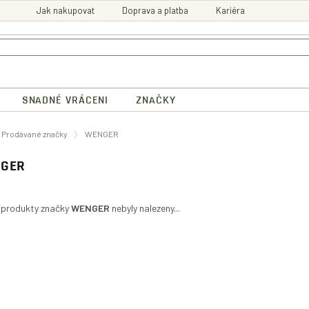
Jak nakupovat
Doprava a platba
Kariéra
SNADNÉ VRÁCENI
ZNAČKY
ů
Prodávané značky
WENGER
GER
 produkty značky
WENGER
nebyly nalezeny...