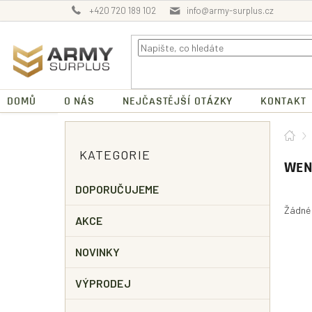
Přejít
+420 720 189 102
info@army-surplus.cz
na
obsah
DOMŮ
O NÁS
NEJČASTĚJŠÍ OTÁZKY
KONTAKT
P
Dom
O
Přeskočit
KATEGORIE
kategorie
S
WEN
T
R
DOPORUČUJEME
A
Žádné
N
AKCE
N
Í
NOVINKY
P
A
VÝPRODEJ
N