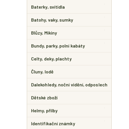
E
L
Baterky, svítidla
Batohy, vaky, sumky
Blůzy, Mikiny
Bundy, parky, polní kabáty
Celty, deky, plachty
Čluny, lodě
Dalekohledy, noční vidění, odposlech
Dětské zboží
Helmy, přilby
Identifikační známky