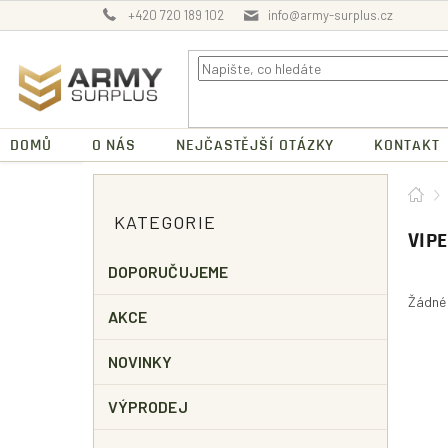
Přejít
+420 720 189 102
info@army-surplus.cz
na
obsah
DOMŮ
O NÁS
NEJČASTĚJŠÍ OTÁZKY
KONTAKT
P
Dom
O
Přeskočit
KATEGORIE
kategorie
S
VIP
T
R
DOPORUČUJEME
A
Žádné
N
AKCE
N
Í
NOVINKY
P
A
VÝPRODEJ
N