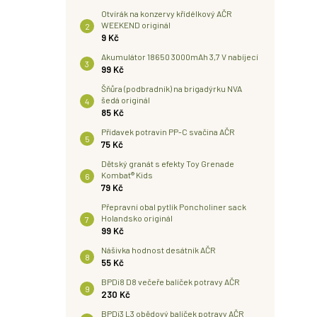
Otvírák na konzervy křídélkový AČR
WEEKEND originál
9 Kč
Akumulátor 18650 3000mAh 3,7 V nabíjecí
99 Kč
Šňůra (podbradník) na brigadýrku NVA
šedá originál
85 Kč
Přídavek potravin PP-C svačina AČR
75 Kč
Dětský granát s efekty Toy Grenade
Kombat® Kids
79 Kč
Přepravní obal pytlík Poncholiner sack
Holandsko originál
99 Kč
Nášivka hodnost desátník AČR
55 Kč
BPDi8 D8 večeře balíček potravy AČR
230 Kč
BPDi3 L3 obědový balíček potravy AČR