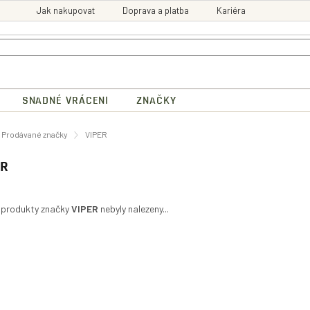
Jak nakupovat
Doprava a platba
Kariéra
SNADNÉ VRÁCENI
ZNAČKY
ů
Prodávané značky
VIPER
ER
 produkty značky
VIPER
nebyly nalezeny...