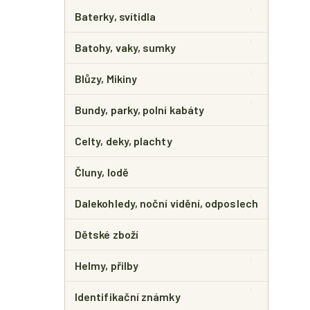
E
L
Baterky, svítidla
Batohy, vaky, sumky
Blůzy, Mikiny
Bundy, parky, polní kabáty
Celty, deky, plachty
Čluny, lodě
Dalekohledy, noční vidění, odposlech
Dětské zboží
Helmy, přilby
Identifikační známky