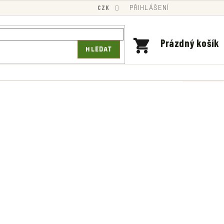
CZK
PŘIHLÁŠENÍ
NÁKUPNÍ
Prázdný košík
HLEDAT
KOŠÍK