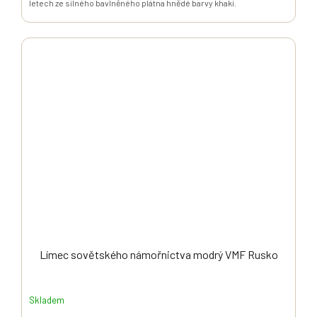
letech ze silného bavlněného plátna hnědé barvy khaki.
Límec sovětského námořnictva modrý VMF Rusko
Skladem