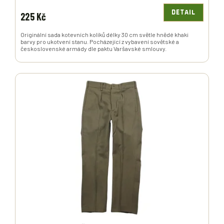
DETAIL
225 Kč
Originální sada kotevních kolíků délky 30 cm světle hnědé khaki
barvy pro ukotvení stanu. Pocházející z vybavení sovětské a
československé armády dle paktu Varšavské smlouvy.