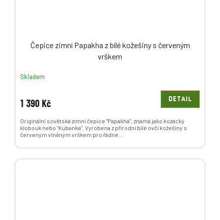
Čepice zimní Papakha z bílé kožešiny s červeným
vrškem
Skladem
DETAIL
1 390 Kč
Originální sovětská zimní čepice "Papakha", známá jako kozácký
klobouk nebo "Kubanka". Vyrobena z přírodní bílé ovčí kožešiny s
červeným vlněným vrškem pro řádné...