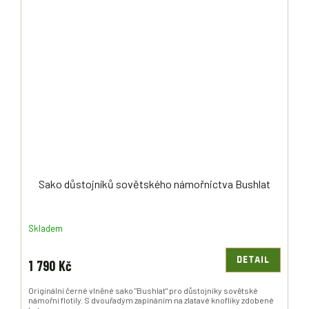
Sako důstojníků sovětského námořnictva Bushlat
Skladem
DETAIL
1 790 Kč
Originální černé vlněné sako "Bushlat" pro důstojníky sovětské
námořní flotily. S dvouřadým zapínáním na zlatavé knoflíky zdobené