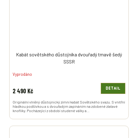
Kabát sovětského důstojníka dvouřadý tmavě šedý
SSSR
Vyprodáno
DETAIL
2 490 Kč
Originální vlněný důstojnický zimní kabát Sovětského svazu. S vnitřní
hladkou podšívkou a s dvouřadým zapínáním na zdobené zlatavé
knoflíky. Pocházející z období studené války a...