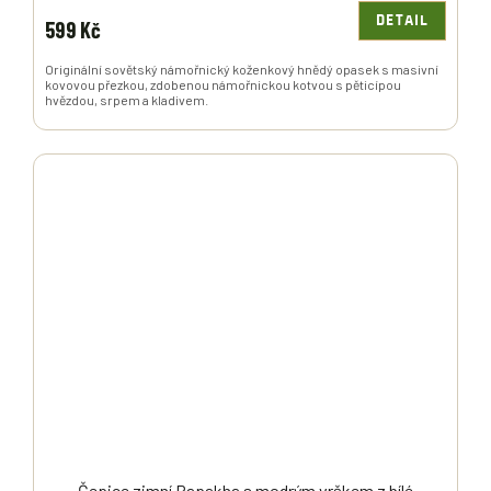
DETAIL
599 Kč
Originální sovětský námořnický koženkový hnědý opasek s masivní
kovovou přezkou, zdobenou námořnickou kotvou s pěticípou
hvězdou, srpem a kladivem.
Čepice zimní Papakha s modrým vrškem z bílé