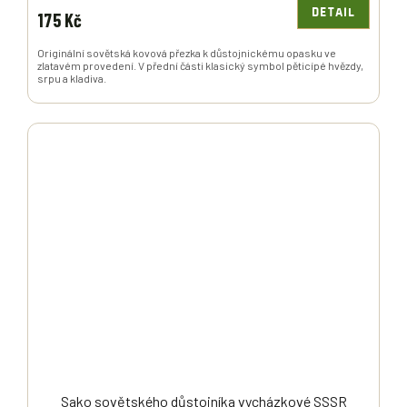
DETAIL
175 Kč
Originální sovětská kovová přezka k důstojnickému opasku ve
zlatavém provedení. V přední části klasický symbol pěticípé hvězdy,
srpu a kladiva.
Sako sovětského důstojníka vycházkové SSSR