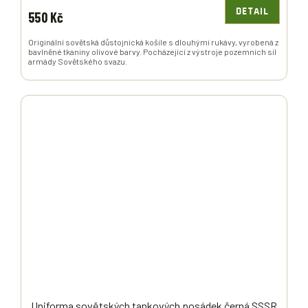
DETAIL
550 Kč
Originální sovětská důstojnická košile s dlouhými rukávy, vyrobená z
bavlněné tkaniny olivové barvy. Pocházející z výstroje pozemních sil
armády Sovětského svazu.
Uniforma sovětských tankových posádek černá SSSR