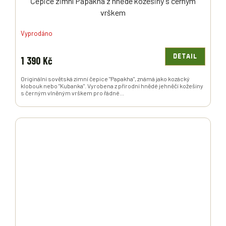
Čepice zimní Papakha z hnědé kožešiny s černým
vrškem
Vyprodáno
DETAIL
1 390 Kč
Originální sovětská zimní čepice "Papakha", známá jako kozácký
klobouk nebo "Kubanka". Vyrobena z přírodní hnědé jehněčí kožešiny
s černým vlněným vrškem pro řádné...