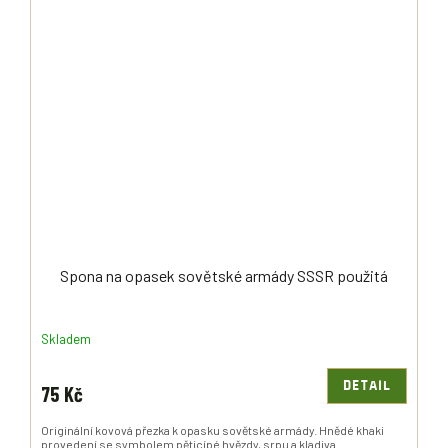
Spona na opasek sovětské armády SSSR použitá
Skladem
DETAIL
75 Kč
Originální kovová přezka k opasku sovětské armády. Hnědé khaki
provedení se symbolem pěticípé hvězdy, srpu a kladiva.