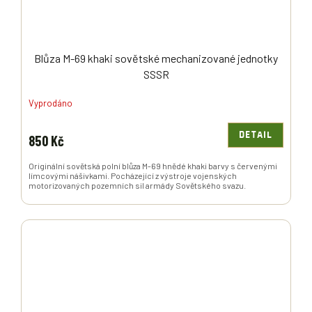
Blůza M-69 khaki sovětské mechanizované jednotky
SSSR
Vyprodáno
DETAIL
850 Kč
Originální sovětská polní blůza M-69 hnědé khaki barvy s červenými
límcovými nášivkami. Pocházející z výstroje vojenských
motorizovaných pozemních sil armády Sovětského svazu.