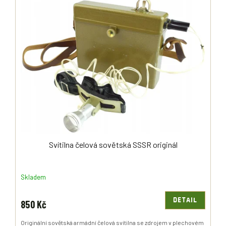
Ý
R
P
O
I
D
S
U
P
K
R
T
O
Ů
D
U
K
T
Ů
Svítilna čelová sovětská SSSR originál
Skladem
DETAIL
850 Kč
Originální sovětská armádní čelová svítilna se zdrojem v plechovém