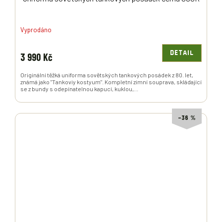
Vyprodáno
DETAIL
3 990 Kč
Originální těžká uniforma sovětských tankových posádek z 80. let,
známá jako "Tankoviy kostyum". Kompletní zimní souprava, skládající
se z bundy s odepínatelnou kapucí, kuklou,...
–36 %