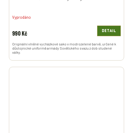
Vyprodáno
DETAIL
990 Kč
Originální vlněné vycházkové sako v modrozelené barvě, určené k
důstojnické uniformě armády Sovětského svazu z dob studené
války.