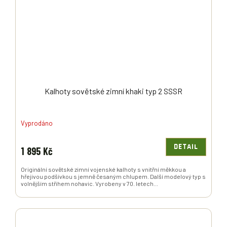
Kalhoty sovětské zimní khaki typ 2 SSSR
Vyprodáno
DETAIL
1 895 Kč
Originální sovětské zimní vojenské kalhoty s vnitřní měkkou a
hřejivou podšívkou s jemně česaným chlupem. Další modelový typ s
volnějším střihem nohavic. Vyrobeny v 70. letech...