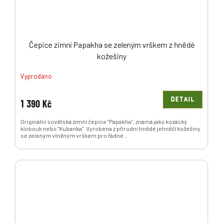
Čepice zimní Papakha se zeleným vrškem z hnědé
kožešiny
Vyprodáno
DETAIL
1 390 Kč
Originální sovětská zimní čepice "Papakha", známá jako kozácký
klobouk nebo "Kubanka". Vyrobena z přírodní hnědé jehněčí kožešiny
se zeleným vlněným vrškem pro řádné...