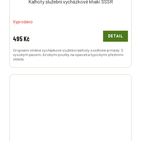
Kalhoty služební vycházkové khaki SSSR
Vyprodáno
DETAIL
495 Kč
Originální vlněné vycházkové služební kalhoty sovětské armády. S
vysokým pasem, širokými poutky na opasek a typickými předními
sklady.