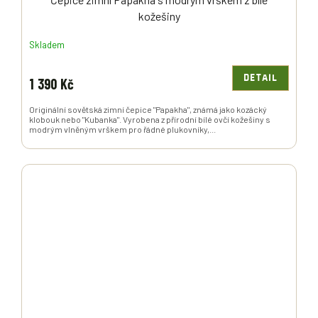
kožešiny
Skladem
DETAIL
1 390 Kč
Originální sovětská zimní čepice "Papakha", známá jako kozácký
klobouk nebo "Kubanka". Vyrobena z přírodní bílé ovčí kožešiny s
modrým vlněným vrškem pro řádné plukovníky,...