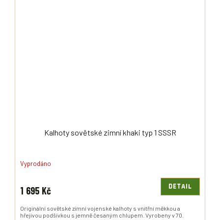
Kalhoty sovětské zimní khaki typ 1 SSSR
Vyprodáno
DETAIL
1 695 Kč
Originální sovětské zimní vojenské kalhoty s vnitřní měkkou a
hřejivou podšívkou s jemně česaným chlupem. Vyrobeny v 70.