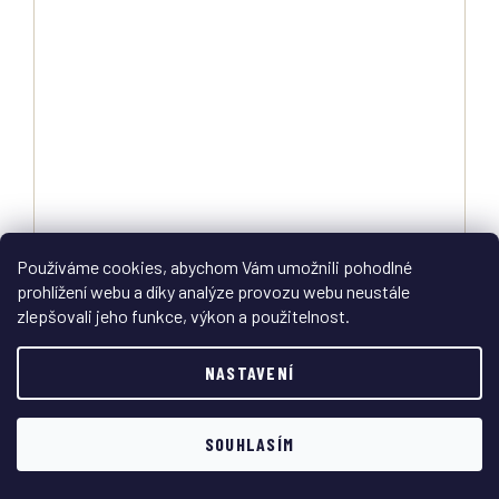
Používáme cookies, abychom Vám umožnili pohodlné
prohlížení webu a díky analýze provozu webu neustále
Nosný kožený řemen na pušku Mosin-Nagant Gulag
zlepšovali jeho funkce, výkon a použitelnost.
SSSR Rusko originál
NASTAVENÍ
Skladem
DETAIL
Sleva 100 Kč na první
695 Kč
ANO
NE
SOUHLASÍM
nákup?
Originální kožený nosný řemen na pušku Mosin-Nagant, vyrobený ve
vězeňských dílnách systému Gulag v SSSR.