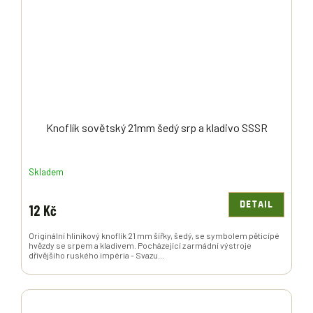
Knoflík sovětský 21mm šedý srp a kladivo SSSR
Skladem
DETAIL
12 Kč
Originální hliníkový knoflík 21 mm šířky, šedý, se symbolem pěticípé
hvězdy se srpem a kladivem. Pocházející z armádní výstroje
dřívějšího ruského impéria - Svazu...