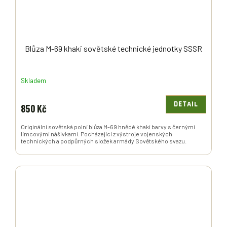
Blůza M-69 khaki sovětské technické jednotky SSSR
Skladem
DETAIL
850 Kč
Originální sovětská polní blůza M-69 hnědé khaki barvy s černými
límcovými nášivkami. Pocházející z výstroje vojenských
technických a podpůrných složek armády Sovětského svazu.