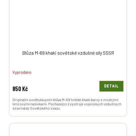
Blůza M-69 khaki sovětské vzdušné síly SSSR
Vyprodáno
DETAIL
850 Kč
Originální sovětská polní blůza M-69 hnědé khaki barvy s modrými
límcovými nášivkami. Pocházející z výstroje vojenských vzdušných
sil armády Sovětského svazu.