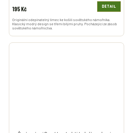
DETAIL
195 Kč
Originální odepínatelný límec ke košili sovětského námořníka.
Klasický modrý design se třemi bílými pruhy. Pocházející ze zásob
sovětského námořnictva.