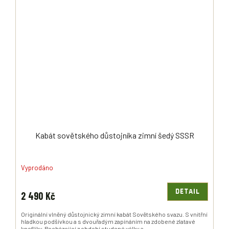
Kabát sovětského důstojníka zimní šedý SSSR
Vyprodáno
DETAIL
2 490 Kč
Originální vlněný důstojnický zimní kabát Sovětského svazu. S vnitřní
hladkou podšívkou a s dvouřadým zapínáním na zdobené zlatavé
knoflíky. Pocházející z období studené války a...