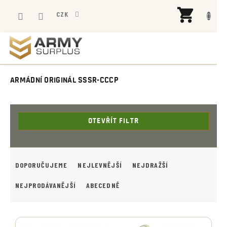
Přejít
NÁK
na
CZK
KOŠÍ
obsah
ARMÁDNÍ ORIGINÁL SSSR-CCCP
OTEVŘÍT FILTR
Ř
A
DOPORUČUJEME
NEJLEVNĚJŠÍ
NEJDRAŽŠÍ
Z
E
NEJPRODÁVANĚJŠÍ
ABECEDNĚ
N
Í
V
P