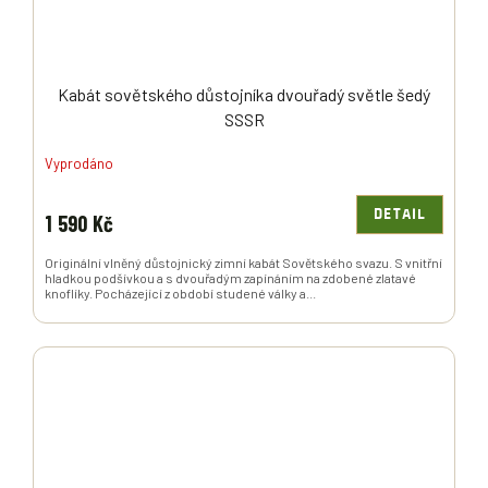
Kabát sovětského důstojníka dvouřadý světle šedý
SSSR
Vyprodáno
DETAIL
1 590 Kč
Originální vlněný důstojnický zimní kabát Sovětského svazu. S vnitřní
hladkou podšívkou a s dvouřadým zapínáním na zdobené zlatavé
knoflíky. Pocházející z období studené války a...