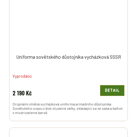
Uniforma sovětského důstojníka vycházková SSSR
Vyprodáno
DETAIL
2 190 Kč
Originální vlněná vycházková uniforma armádního důstojníka
Sovětského svazu z dob studené války, skládající se ze saka a kalhot
v modrozelené barvě.