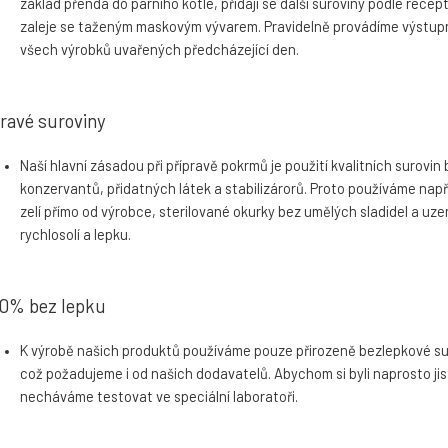
základ přendá do parního kotle, přidají se další suroviny podle recep
zaleje se taženým maskovým vývarem. Pravidelně provádíme výstupn
všech výrobků uvařených předcházející den.
ravé suroviny
Naší hlavní zásadou při přípravě pokrmů je použití kvalitních surovin
konzervantů, přidatných látek a stabilizárorů. Proto používáme např
zelí přímo od výrobce, sterilované okurky bez umělých sladidel a uze
rychlosolí a lepku.
0% bez lepku
K výrobě našich produktů používáme pouze přirozeně bezlepkové su
což požadujeme i od našich dodavatelů. Abychom si byli naprosto jis
necháváme testovat ve speciální laboratoři.