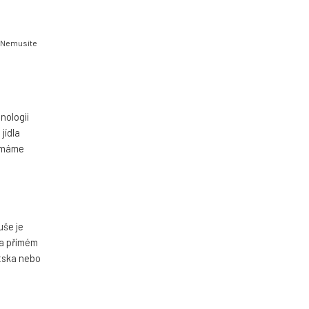
. Nemusíte
nologii
jídla
y máme
uše je
na přímém
atska nebo