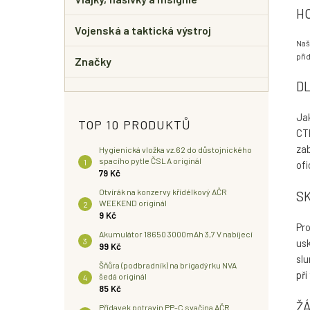
H
Vojenská a taktická výstroj
Naš
při
Značky
D
Jak
TOP 10 PRODUKTŮ
CTP
zab
Hygienická vložka vz.62 do důstojnického
spacího pytle ČSLA originál
ofi
79 Kč
Otvírák na konzervy křídélkový AČR
SK
WEEKEND originál
9 Kč
Pr
Akumulátor 18650 3000mAh 3,7 V nabíjecí
usk
99 Kč
slu
Šňůra (podbradník) na brigadýrku NVA
při
šedá originál
85 Kč
Ž
Přídavek potravin PP-C svačina AČR