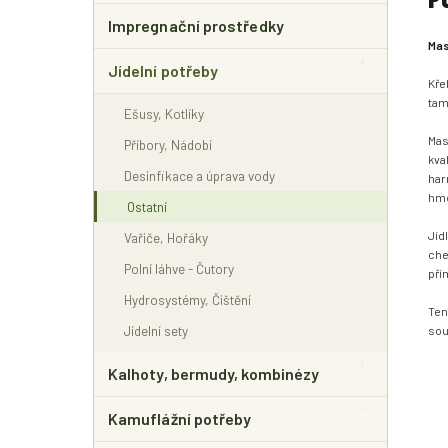
Impregnační prostředky
Mas
Jídelní potřeby
Kře
tam
Ešusy, Kotlíky
Mas
Příbory, Nádobí
kva
Desinfikace a úprava vody
har
hmo
Ostatní
Jíd
Vařiče, Hořáky
che
Polní láhve - Čutory
pří
Hydrosystémy, Čištění
Ten
Jídelní sety
sou
Kalhoty, bermudy, kombinézy
Kamuflážní potřeby