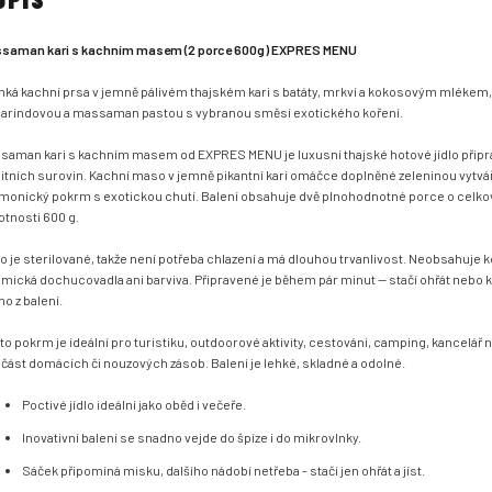
saman kari s kachním masem (2 porce 600g) EXPRES MENU
hká kachní prsa v jemně pálivém thajském kari s batáty, mrkví a kokosovým mléke
arindovou a massaman pastou s vybranou směsí exotického koření.
saman kari s kachním masem od EXPRES MENU je luxusní thajské hotové jídlo připr
litních surovin. Kachní maso v jemně pikantní kari omáčce doplněné zeleninou vytvář
monický pokrm s exotickou chutí. Balení obsahuje dvě plnohodnotné porce o celko
tnosti 600 g.
lo je sterilované, takže není potřeba chlazení a má dlouhou trvanlivost. Neobsahuje 
mická dochucovadla ani barviva. Připravené je během pár minut — stačí ohřát nebo
mo z balení.
to pokrm je ideální pro turistiku, outdoorové aktivity, cestování, camping, kancelář 
část domácích či nouzových zásob. Balení je lehké, skladné a odolné.
Poctivé jídlo ideální jako oběd i večeře.
Inovativní balení se snadno vejde do špíze i do mikrovlnky.
Sáček připomíná misku, dalšího nádobí netřeba - stačí jen ohřát a jíst.