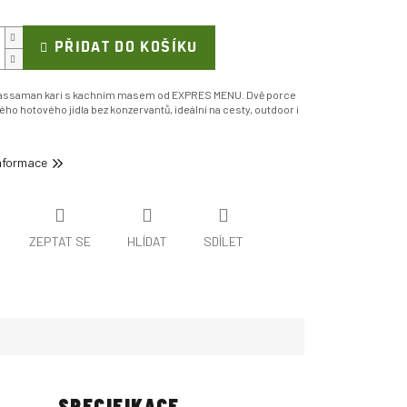
PŘIDAT DO KOŠÍKU
assaman kari s kachním masem od EXPRES MENU. Dvě porce
ého hotového jídla bez konzervantů, ideální na cesty, outdoor i
informace
ZEPTAT SE
HLÍDAT
SDÍLET
SPECIFIKACE