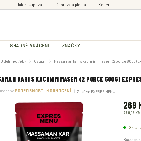
Jak nakupovat
Doprava a platba
Kariéra
SNADNÉ VRÁCENI
ZNAČKY
ů
Jídelní potřeby
Ostatní
Massaman kari s kachním masem (2 porce 600g) 
AMAN KARI S KACHNÍM MASEM (2 PORCE 600G) EXPRE
né
dnoceno
PODROBNOSTI HODNOCENÍ
Značka:
EXPRES MENU
ení
tu
269 
240,18 Kč
Měrná
ek.
cena:
Sklad