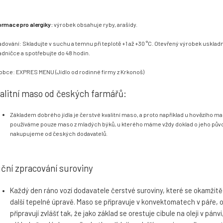
ormace pro alergiky:
výrobek obsahuje ryby, arašídy
.
adování: Skladujte v suchu a temnu při teplotě +1 až +30 °C. Otevřený výrobek usklad
adničce a spotřebujte do 48 hodin.
obce: EXPRES MENU (Jídlo od rodinné firmy z Krkonoš)
alitní maso od českých farmářů:
Základem dobrého jídla je čerstvé kvalitní maso, a proto například u hovězího m
používáme pouze maso z mladých býků, u kterého máme vždy doklad o jeho pův
nakupujeme od českých dodavatelů.
ční zpracování suroviny
Každý den ráno vozí dodavatele čerstvé suroviny, které se okamžitě 
další tepelné úpravě. Maso se připravuje v konvektomatech v páře,
připravují zvlášť tak, že jako základ se orestuje cibule na oleji v pánvi