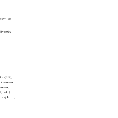
estovních
vity nebo
rkev(6%),
 citrónová
 mouka,
l, cukr),
ímský kmín,