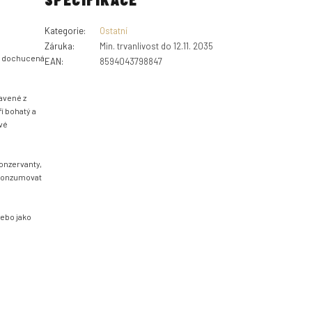
Kategorie
:
Ostatní
Záruka
:
Min. trvanlivost do 12.11. 2035
m, dochucená
EAN
:
8594043798847
avené z
í bohatý a
vé
konzervanty,
 konzumovat
nebo jako