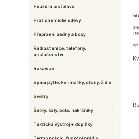
Pouzdra pistolová
Inf
Protichemické oděvy
Skl
chl
Přepravní bedny a boxy
Výr
Radiostanice, telefony,
příslušenství
Kv
Rukavice
Spací pytle, karimatky, stany, židle
Svetry
Ru
Šátky, šály, bola, nákrčníky
Taktická výstroj + doplňky
Termo prádlo, funkční prádlo