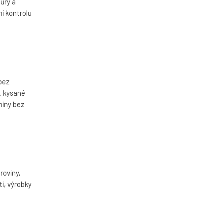
tury a
í kontrolu
 bez
. kysané
niny bez
roviny,
ti, výrobky