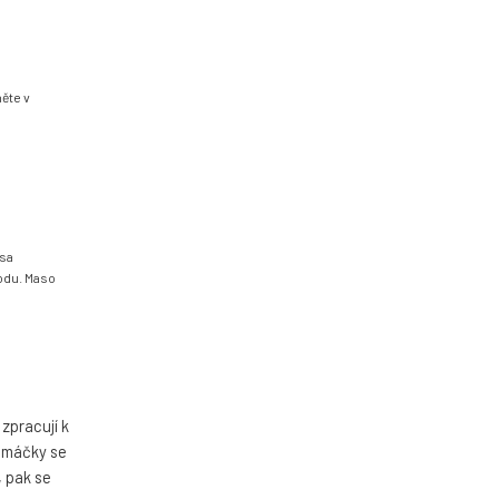
něte v
asa
odu. Maso
zpracují k
 omáčky se
, pak se