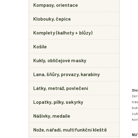
Kompasy, orientace
Klobouky, čepice
Komplety (kalhoty + blůzy)
Košile
Kukly, obličejové masky
Lana, šňůry, provazy, karabiny
Látky, metráž, povlečení
Slo
čer
Lopatky, pilky, sekyrky
trá
kuk
cuk
Nášivky, medaile
kor
Nože, nářadí, multifunkční kleště
NU