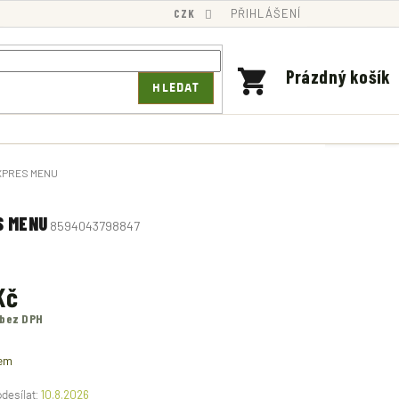
CZK
PŘIHLÁŠENÍ
NÁKUPNÍ
Prázdný košík
HLEDAT
KOŠÍK
EXPRES MENU
S MENU
8594043798847
Kč
 bez DPH
em
10.8.2026