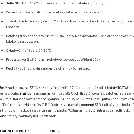
Jídlo MRE EXPRES MENU můžete ohřát hned několika způsoby.
Velmi snadná a rychlá příprava, ohřev zabere pouze 3-5 minut.
Trvanlivé jídlo na cesty neboli MRE (Meal Ready to Eat) je skvělou alternativou c
konzerv.
Balené jídlo vhodné pro turistiku, do kempu, na dovolenou, pro outdoorové akti
kdekoliv na cestách.
Skladování při teplotě 1-30°C
Produkt vydrží až 10 let při pokojové teplotě bez přidání éček.
Pečlivý výběr surovin a absence chemických přísad.
žení:
kachní prasa (33%), kokosové mléko(11.9%) (kokos, pitná voda), batáty(10,7%), m
vená cibule,
arašídy
, massaman kari pasta(2%)(chilli 20%, česnek, šalotka, jedlá sůl,
va, kmín, koriandrová semena, galgán), kuřecí vývar(kuřecí kosti, pitná voda), rýžová
uřičná mouka, rybí omáčka(1,5%)(extrakt ze
sardele obecné
(63 %), pitná voda, jedlá sů
r třtinový, limetková šťáva, tamarind pasta(1%)(tamarind 96%, pitná voda, jedlá sůl), ř
iandr mletý, bobkový list, kardamon.
TRIČNÍ HODNOTY
100 G