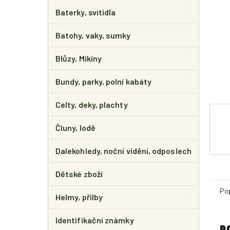
E
L
Baterky, svítidla
Batohy, vaky, sumky
Blůzy, Mikiny
Bundy, parky, polní kabáty
Celty, deky, plachty
Čluny, lodě
Dalekohledy, noční vidění, odposlech
Dětské zboží
Po
Helmy, přilby
Identifikační známky
P