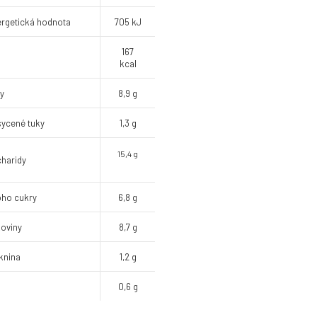
rgetická hodnota
705 kJ
167
kcal
y
8,9 g
ycené tuky
1,3 g
15,4 g
haridy
oho cukry
6,8 g
koviny
8,7 g
knina
1,2 g
0,6 g