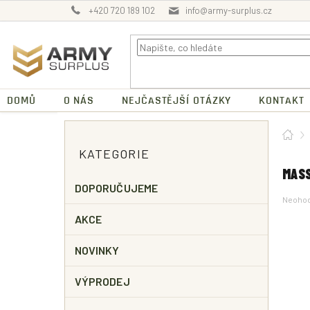
Přejít
+420 720 189 102
info@army-surplus.cz
na
obsah
DOMŮ
O NÁS
NEJČASTĚJŠÍ OTÁZKY
KONTAKT
P
Dom
O
Přeskočit
KATEGORIE
kategorie
S
T
MASS
R
DOPORUČUJEME
Průměr
Neoho
A
hodnoc
N
AKCE
produk
N
je
0,0
Í
NOVINKY
z
P
5
A
hvězdič
VÝPRODEJ
N