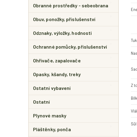
Obranné prostředky - sebeobrana
Ene
Obuv, ponožky, příslušenství
Odznaky, výložky, hodnosti
Tuk
Ochranné pomůcky, příslušenství
Nas
Ohřívače, zapalovače
Sac
Opasky, kšandy, treky
Z t
Ostatní vybavení
Bíl
Ostatní
Vlá
Plynové masky
Sůl
Pláštěnky, ponča