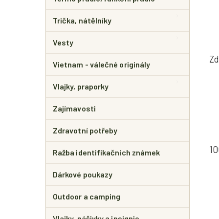
Trička, nátělníky
Vesty
Zd
Vietnam - válečné originály
Vlajky, praporky
Zajímavosti
Zdravotní potřeby
10
Ražba identifikačních známek
Dárkové poukazy
Outdoor a camping
Vlajky, nášivky a insignie