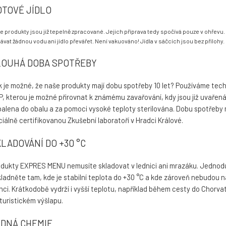
OTOVÉ JÍDLO
e produkty jsou již tepelně zpracované. Jejich příprava tedy spočívá pouze v ohřevu
dávat žádnou vodu ani jídlo převářet. Není vakuováno! Jídla v sáčcích jsou bez přílohy.
LOUHÁ DOBA SPOTŘEBY
 je možné, že naše produkty mají dobu spotřeby 10 let? Používáme tech
, kterou je možné přirovnat k známému zavařování, kdy jsou již uvařená 
alena do obalu a za pomoci vysoké teploty sterilována. Dobu spotřeb
ciálně certifikovanou Zkušební laboratoří v Hradci Králové.
LADOVÁNÍ DO +30 °C
odukty EXPRES MENU nemusíte skladovat v lednici ani mrazáku. Jednod
ladněte tam, kde je stabilní teplota do +30 °C a kde zároveň nebudou 
nci. Krátkodobě vydrží i vyšší teplotu, například během cesty do Chorv
 turistickém výšlapu.
ÁDNÁ CHEMIE