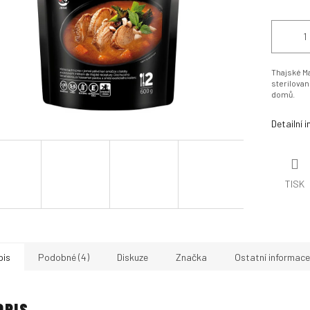
Thajské M
sterilovan
domů.
Detailní 
TISK
pis
Podobné (4)
Diskuze
Značka
Ostatní informace
OPIS