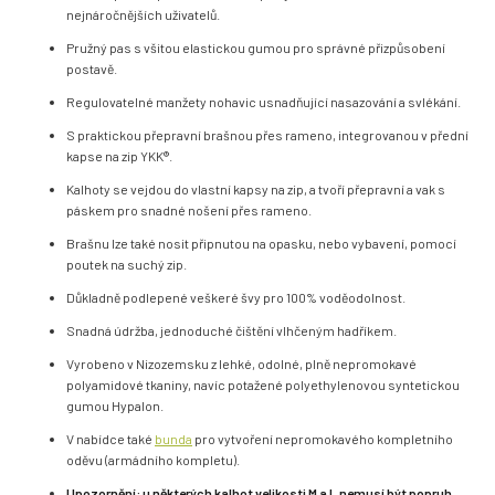
nejnáročnějších uživatelů.
Pružný pas s všitou elastickou gumou pro správné přizpůsobení
postavě.
Regulovatelné manžety nohavic usnadňující nasazování a svlékání.
S praktickou přepravní brašnou přes rameno, integrovanou v přední
kapse na zip YKK®.
Kalhoty se vejdou do vlastní kapsy na zip, a tvoří přepravní a vak s
páskem pro snadné nošení přes rameno.
Brašnu lze také nosit připnutou na opasku, nebo vybavení, pomocí
poutek na suchý zip.
Důkladně podlepené veškeré švy pro 100% voděodolnost.
Snadná údržba, jednoduché čištění vlhčeným hadříkem.
Vyrobeno v Nizozemsku z lehké, odolné, plně nepromokavé
polyamidové tkaniny, navíc potažené polyethylenovou syntetickou
gumou Hypalon.
V nabídce také
bunda
pro vytvoření nepromokavého kompletního
oděvu (armádního kompletu).
Upozornění: u některých kalhot velikosti M a L nemusí být popruh