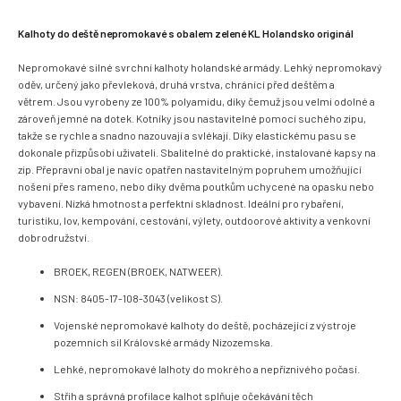
Kalhoty do deště nepromokavé s obalem zelené KL Holandsko originál
Nepromokavé silné svrchní kalhoty holandské armády. Lehký nepromokavý
oděv, určený jako převleková, druhá vrstva, chránící před deštěm a
větrem. Jsou vyrobeny ze 100% polyamidu, díky čemuž jsou velmi odolné a
zároveň jemné na dotek. Kotníky jsou nastavitelné pomocí suchého zipu,
takže se rychle a snadno nazouvají a svlékají. Díky elastickému pasu se
dokonale přizpůsobí uživateli. Sbalitelné do praktické, instalované kapsy na
zip. Přepravní obal je navíc opatřen nastavitelným popruhem umožňující
nošení přes rameno, nebo díky dvěma poutkům uchycené na opasku nebo
vybavení. Nízká hmotnost a perfektní skladnost. Ideální pro rybaření,
turistiku, lov, kempování, cestování, výlety, outdoorové aktivity a venkovní
dobrodružství.
BROEK, REGEN (BROEK, NATWEER).
NSN: 8405-17-108-3043 (velikost S).
Vojenské nepromokavé kalhoty do deště, pocházející z výstroje
pozemních sil Královské armády Nizozemska.
Lehké, nepromokavé lalhoty do mokrého a nepříznivého počasí.
Střih a správná profilace kalhot splňuje očekávání těch