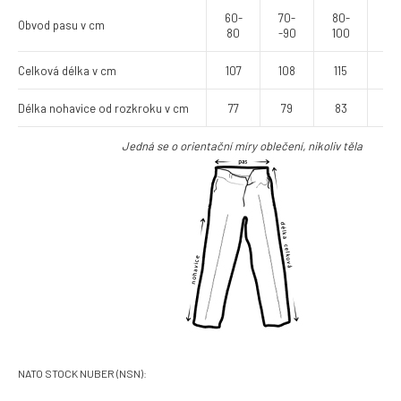
60-
70-
80-
90
Obvod pasu v cm
80
-90
100
11
Celková délka v cm
107
108
115
12
Délka nohavice od rozkroku v cm
77
79
83
89
Jedná se o orientační míry oblečení, nikoliv těla
NATO STOCK NUBER (NSN):