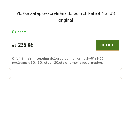
Vložka zateplovací vlněná do polních kalhot M51 US
originál
Skladem
235 Kč
od
DETAIL
Originální zimní tepelná vložka do polních kalhot M-51 a M65
používaná v 50.- 60. letech 20.století americkou armádou.