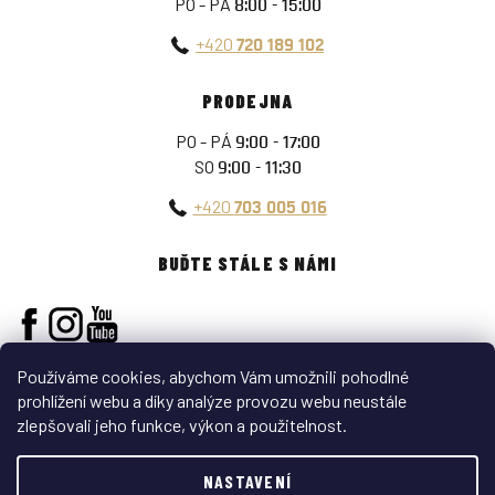
PO - PÁ
8:00 - 15:00
+420
720 189 102
PRODEJNA
PO - PÁ
9:00 - 17:00
SO
9:00 - 11:30
+420
703 005 016
BUĎTE STÁLE S NÁMI
Používáme cookies, abychom Vám umožnili pohodlné
prohlížení webu a díky analýze provozu webu neustále
zlepšovali jeho funkce, výkon a použitelnost.
Vytvořil Shoptet
NASTAVENÍ