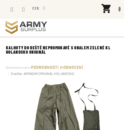
Přejít
NÁK
na
CZK
KOŠÍ
obsah
KALHOTY DO DEŠTĚ NEPROMOKAVÉ S OBALEM ZELENÉ KL
HOLANDSKO ORIGINÁL
Průměrné
Neohodnoceno
PODROBNOSTI HODNOCENÍ
hodnocení
Značka:
ARMÁDNÍ ORIGINÁL HOLANDSKO
produktu
je
0,0
z
5
hvězdiček.