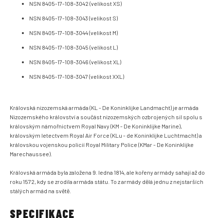
NSN 8405-17-108-3042 (velikost XS)
NSN 8405-17-108-3043 (velikost S)
NSN 8405-17-108-3044 (velikost M)
NSN 8405-17-108-3045 (velikost L)
NSN 8405-17-108-3046 (velikost XL)
NSN 8405-17-108-3047 (velikost XXL)
Královská nizozemská armáda (KL - De Koninklijke Landmacht) je armáda
Nizozemského království a součást nizozemských ozbrojených sil spolu s
královským námořnictvem Royal Navy (KM - De Koninklijke Marine),
královským letectvem Royal Air Force (KLu - de Koninklijke Luchtmacht) a
královskou vojenskou policií Royal Military Police (KMar - De Koninklijke
Marechaussee).
Královská armáda byla založena 9. ledna 1814, ale kořeny armády sahají až do
roku 1572, kdy se zrodila armáda státu. To z armády dělá jednu z nejstarších
stálých armád na světě.
SPECIFIKACE