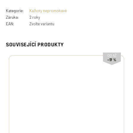
Kategorie
:
Kalhoty nepromokavé
Záruka
:
2 roky
EAN
:
Zvolte variantu
SOUVISEJÍCÍ PRODUKTY
OD
AŽ
–17 %