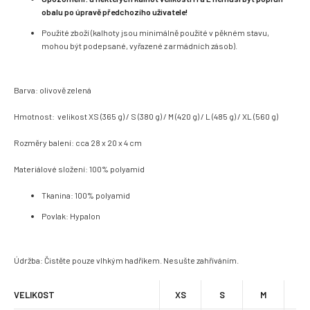
obalu po úpravě předchozího uživatele!
Použité zboží (kalhoty jsou minimálně použité v pěkném stavu,
mohou být podepsané, vyřazené z armádních zásob).
Barva: olivově zelená
Hmotnost: velikost XS (365 g) / S (380 g) / M (420 g) / L (485 g) / XL (560 g)
Rozměry balení: cca 28 x 20 x 4 cm
Materiálové složení: 100% polyamid
Tkanina: 100% polyamid
Povlak: Hypalon
Údržba: Čistěte pouze vlhkým hadříkem. Nesušte zahříváním.
VELIKOST
XS
S
M
L