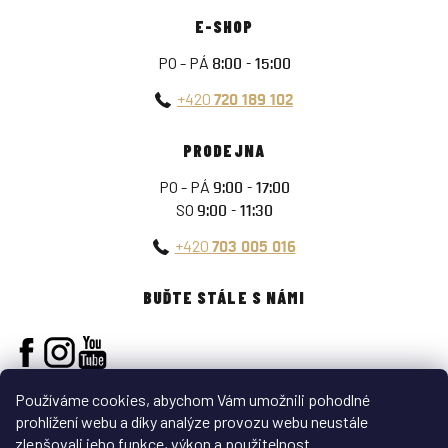
E-SHOP
PO - PÁ
8:00 - 15:00
+420
720 189 102
PRODEJNA
PO - PÁ
9:00 - 17:00
SO
9:00 - 11:30
+420
703 005 016
BUĎTE STÁLE S NÁMI
Používáme cookies, abychom Vám umožnili pohodlné
prohlížení webu a díky analýze provozu webu neustále
zlepšovali jeho funkce, výkon a použitelnost.