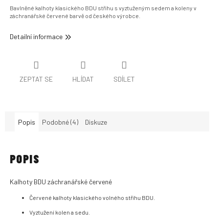
Bavlněné kalhoty klasického BDU střihu s vyztuženým sedem a koleny v
záchranářské červené barvě od českého výrobce.
Detailní informace
ZEPTAT SE
HLÍDAT
SDÍLET
Popis
Podobné (4)
Diskuze
POPIS
Kalhoty BDU záchranářské červené
Červené kalhoty klasického volného střihu BDU.
Vyztužení kolen a sedu.