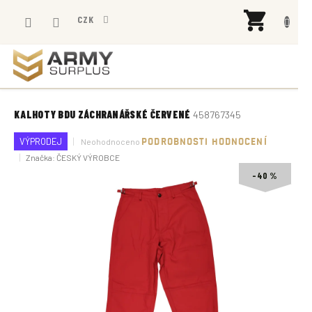
Přejít
NÁK
na
CZK
KOŠÍ
obsah
KALHOTY BDU ZÁCHRANÁŘSKÉ ČERVENÉ
458767345
Průměrné
VÝPRODEJ
Neohodnoceno
PODROBNOSTI HODNOCENÍ
hodnocení
Značka:
ČESKÝ VÝROBCE
produktu
je
–40 %
0,0
z
5
hvězdiček.