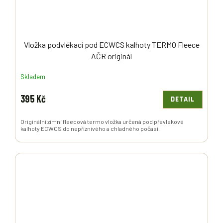
Vložka podvlékací pod ECWCS kalhoty TERMO Fleece
AČR originál
Skladem
395 Kč
DETAIL
Originální zimní fleecová termo vložka určená pod převlekové
kalhoty ECWCS do nepříznivého a chladného počasí.