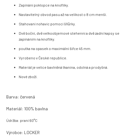
Zapínání poklopce na knoflíky.
Nastavitelný obvod pasu až na velikost o 8 cm menší.
Stahovaní nohavic pomocí šňůrky.
Dvě boční, dvě velkoobjemové stehenní a dvě zadní kapsy se
zapínáním na knoflíky.
poutka na opasek o maximální šířce 45 mm.
Vyrobeno v České republice.
Materiál je velice bavlněná tkanina, odolná a prodyšná.
Nové zboží.
Barva: červená
Materiál: 100% bavlna
Údržba: praní 60°C
Výrobce: LOCKER