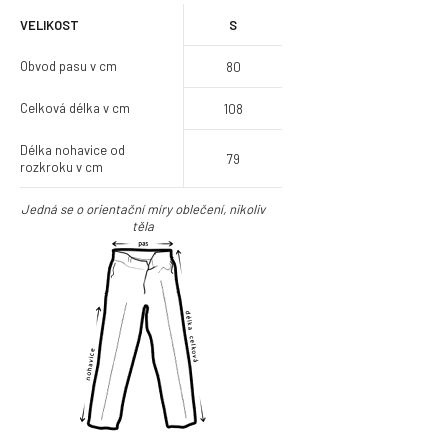
VELIKOST
S
Obvod pasu
v cm
80
Celková délka
v cm
108
Délka nohavice od
79
rozkroku
v cm
Jedná se o orientační míry oblečení, nikoliv
těla