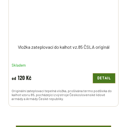
Vložka zateplovací do kalhot vz.85 ČSLA originál
Skladem
120 Kč
od
DETAIL
Originální zateplovací tepelná vložka, prošívána termo podšívka do
kalhot vzoru 85, pocházející z výstroje Československé lidové
armády a Armády České republiky.