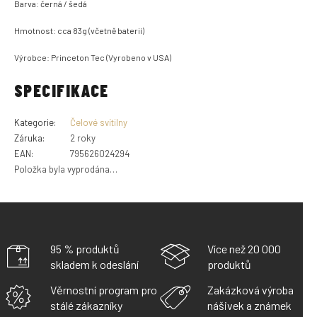
Barva: černá / šedá
Hmotnost: cca 83g (včetně baterií)
Výrobce: Princeton Tec (Vyrobeno v USA)
SPECIFIKACE
Kategorie
:
Čelové svítilny
Záruka
:
2 roky
EAN
:
795626024294
Položka byla vyprodána…
95 % produktů
Více než 20 000
skladem k odeslání
produktů
Věrnostní program pro
Zakázková výroba
stálé zákazníky
nášivek a známek