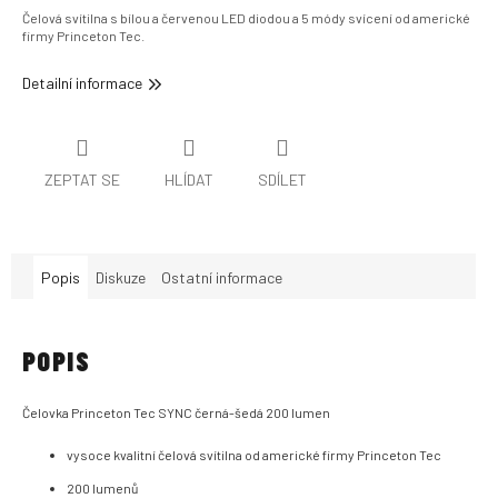
Čelová svítilna s bílou a červenou LED diodou a 5 módy svícení od americké
firmy Princeton Tec.
Detailní informace
ZEPTAT SE
HLÍDAT
SDÍLET
Popis
Diskuze
Ostatní informace
POPIS
Čelovka Princeton Tec SYNC černá-šedá 200 lumen
vysoce kvalitní čelová svítilna od americké firmy Princeton Tec
200 lumenů