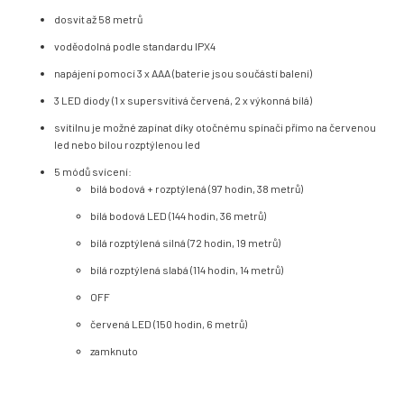
dosvit až 58 metrů
voděodolná podle standardu IPX4
napájení pomocí 3 x AAA (baterie jsou součástí balení)
3 LED diody (1 x supersvítivá červená, 2 x výkonná bílá)
svítilnu je možné zapínat díky otočnému spínači přímo na červenou
led nebo bílou rozptýlenou led
5 módů svícení:
bilá bodová + rozptýlená (97 hodin, 38 metrů)
bílá bodová LED (144 hodin, 36 metrů)
bílá rozptýlená silná (72 hodin, 19 metrů)
bílá rozptýlená slabá (114 hodin, 14 metrů)
OFF
červená LED (150 hodin, 6 metrů)
zamknuto