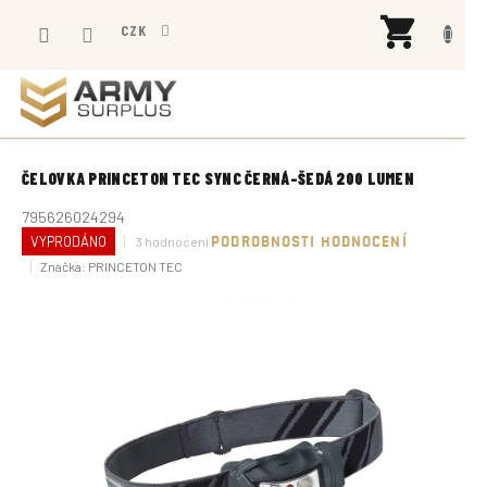
Přejít
NÁK
na
CZK
KOŠÍ
obsah
ČELOVKA PRINCETON TEC SYNC ČERNÁ-ŠEDÁ 200 LUMEN
795626024294
Průměrné
VYPRODÁNO
3 hodnocení
PODROBNOSTI HODNOCENÍ
hodnocení
Značka:
PRINCETON TEC
produktu
je
5,0
z
5
hvězdiček.