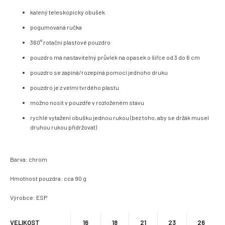
kalený teleskopický obušek
pogumovaná ručka
360° rotační plastové pouzdro
pouzdro má nastavitelný průvlek na opasek o šířce od 3 do 6 cm
pouzdro se zapíná/rozepíná pomocí jednoho druku
pouzdro je z velmi tvrdého plastu
možno nosit v pouzdře v rozloženém stavu
rychlé vytažení obušku jednou rukou (bez toho, aby se držák musel
druhou rukou přidržovat)
Barva: chrom
Hmotnost pouzdra: cca 90 g
Výrobce: ESP
VELIKOST
16
18
21
23
26