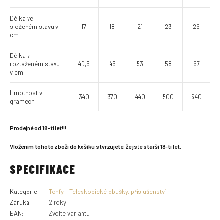
Délka ve
složeném stavu v
17
18
21
23
26
cm
Délka v
roztaženém stavu
40,5
45
53
58
67
v cm
Hmotnost v
340
370
440
500
540
gramech
Prodejné od 18-ti let!!!
Vložením tohoto zboží do košíku stvrzujete, že jste starší 18-ti let.
SPECIFIKACE
Kategorie
:
Tonfy - Teleskopické obušky, příslušenství
Záruka
:
2 roky
EAN
:
Zvolte variantu