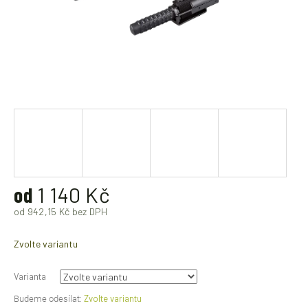
od
1 140 Kč
od
942,15 Kč
bez DPH
Měrná
cena:
Zvolte variantu
Varianta
Zvolte variantu