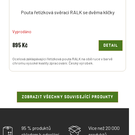
Pouta řetízková svěrací RALK se dvěma klíčky
Vyprodáno
895 Kč
DETAIL
Ocelová zaklapávající řetízková pouta RALK na obě ruce v barvě
chromu vysoké kvality zpracování. Český výrobek.
ZOBRAZIT VŠECHNY SOUVISEJÍCÍ PRODUKTY
95 % produktů
Více než 20 000
skladem k odeslání
produktů