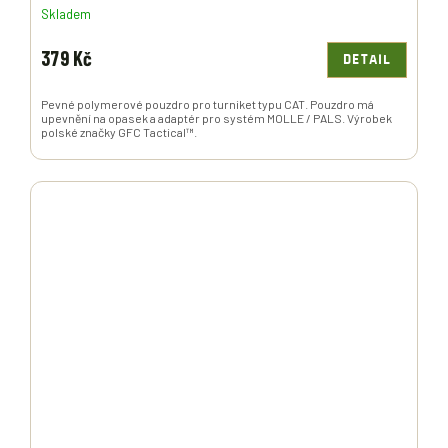
Skladem
379 Kč
DETAIL
Pevné polymerové pouzdro pro turniket typu CAT. Pouzdro má
upevnění na opasek a adaptér pro systém MOLLE / PALS. Výrobek
polské značky GFC Tactical™.