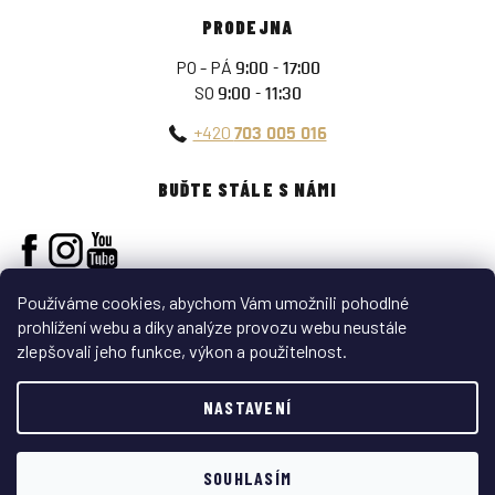
PRODEJNA
PO - PÁ
9:00 - 17:00
SO
9:00 - 11:30
+420
703 005 016
BUĎTE STÁLE S NÁMI
Používáme cookies, abychom Vám umožnili pohodlné
prohlížení webu a díky analýze provozu webu neustále
zlepšovali jeho funkce, výkon a použitelnost.
Vytvořil Shoptet
NASTAVENÍ
Copyright 2026
ARMY-SURPLUS
. Všechna práva vyhrazena.
SOUHLASÍM