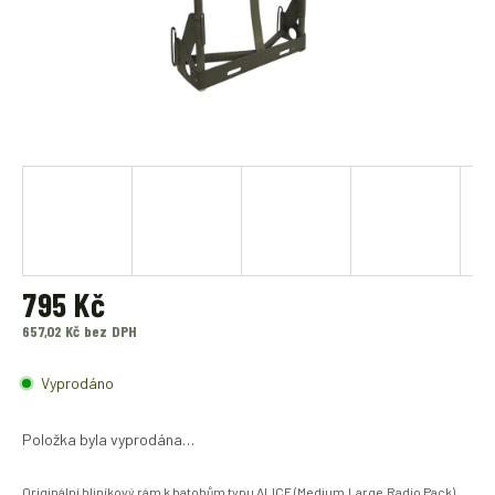
795 Kč
657,02 Kč bez DPH
Měrná
cena:
Vyprodáno
Položka byla vyprodána…
Originální hliníkový rám k batohům typu ALICE (Medium,Large,Radio Pack)