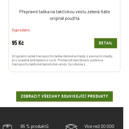
Přepravní taška na taktickou vestu zelená Itálie
originál použitá
Vyprodáno
95 Kč
DETAIL
Originální velká transportní taška italské armády s pevnými madly
pro snadné přenášení v ruce. Primárně navržena k uložení a
transportu taktické balistické vesty. Vyrobena z...
ZOBRAZIT VŠECHNY SOUVISEJÍCÍ PRODUKTY
95 % produktů
Více než 20 000