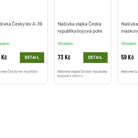
šivka Český lev A-39
Nášivka vlajka Česká
Nášivka
republika bojová polní
masková
velká A-5 velcro
ladem
Skladem
Skladem
 Kč
73 Kč
59 Kč
DETAIL
DETAIL
ivka Český lev na přišití.
Nášivka vlajka Česká republika
Nášivka C
bojová s velcro.