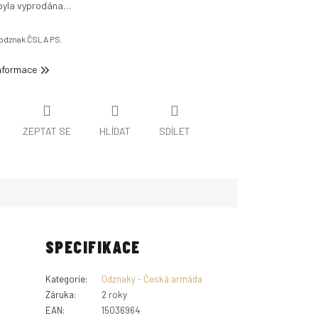
byla vyprodána…
 odznak ČSLA PS.
informace
ZEPTAT SE
HLÍDAT
SDÍLET
SPECIFIKACE
Kategorie
:
Odznaky - Česká armáda
Záruka
:
2 roky
EAN
:
15036964