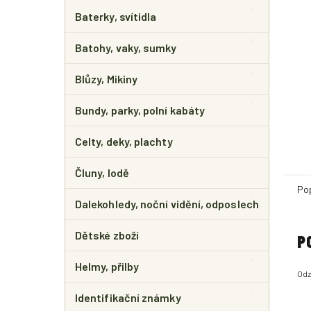
E
L
Baterky, svítidla
Batohy, vaky, sumky
Blůzy, Mikiny
Bundy, parky, polní kabáty
Celty, deky, plachty
Čluny, lodě
Po
Dalekohledy, noční vidění, odposlech
Dětské zboží
P
Helmy, přilby
Odz
Identifikační známky