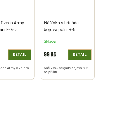
 Czech Army -
Nášivka 4 brigáda
ní F-7sz
bojová polní B-5
Skladem
99 Kč
DETAIL
DETAIL
zech Army s velcro.
Nášivka 4 brigáda bojová B-5
na přišití.