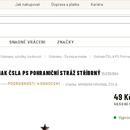
Jak nakupovat
Doprava a platba
Kariéra
SNADNÉ VRÁCENI
ZNAČKY
ů
Odznaky, výložky, hodnosti
Odznaky - Česká armáda
Odznak ČSLA PS Pohrani
AK ČSLA PS POHRANIČNÍ STRÁŽ STŘÍBRNÝ
15036964
né
ocení
PODROBNOSTI HODNOCENÍ
Značka:
ARMÁDNÍ ORIGINÁL ČSLA
ení
tu
49 K
40,50 Kč
Měrná
ek.
cena:
Vypro