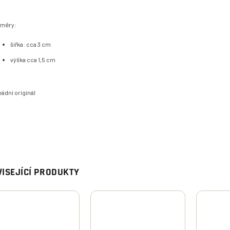
měry:
šířka: cca 3 cm
výška cca 1,5 cm
ádní originál
ISEJÍCÍ PRODUKTY