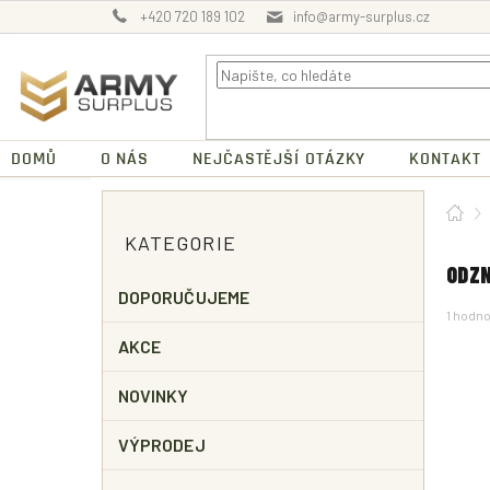
Přejít
+420 720 189 102
info@army-surplus.cz
na
obsah
DOMŮ
O NÁS
NEJČASTĚJŠÍ OTÁZKY
KONTAKT
P
Dom
O
Přeskočit
KATEGORIE
kategorie
S
T
ODZN
R
DOPORUČUJEME
Průměr
1 hodn
A
hodnoc
N
AKCE
produk
N
je
5,0
Í
NOVINKY
z
P
5
A
hvězdič
VÝPRODEJ
N