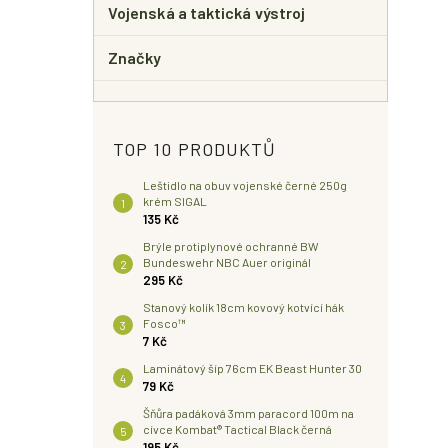
Vojenská a taktická výstroj
Značky
TOP 10 PRODUKTŮ
Leštidlo na obuv vojenské černé 250g
krém SIGAL
135 Kč
Brýle protiplynové ochranné BW
Bundeswehr NBC Auer originál
295 Kč
Stanový kolík 18cm kovový kotvící hák
Fosco™
7 Kč
Laminátový šíp 76cm EK Beast Hunter 30
79 Kč
Šňůra padáková 3mm paracord 100m na
cívce Kombat® Tactical Black černá
195 Kč