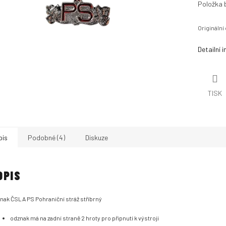
Položka 
Originální
Detailní 
TISK
pis
Podobné (4)
Diskuze
OPIS
nak ČSLA PS Pohraniční stráž stříbrný
odznak má na zadní straně 2 hroty pro připnutí k výstroji