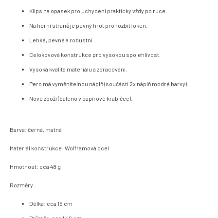
Klips na opasek pro uchycení prakticky vždy po ruce.
Na horní straně je pevný hrot pro rozbití oken.
Lehké, pevné a robustní.
Celokovová konstrukce pro vysokou spolehlivost.
Vysoká kvalita materiálu a zpracování.
Pero má vyměnitelnou náplň (součástí 2x náplň modré barvy).
Nové zboží (baleno v papírové krabičce).
Barva: černá, matná
Materiál konstrukce: Wolframová ocel
Hmotnost: cca 48 g
Rozměry:
Délka: cca 15 cm