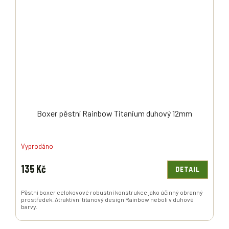
Boxer pěstní Rainbow Titanium duhový 12mm
Vyprodáno
135 Kč
DETAIL
Pěstní boxer celokovové robustní konstrukce jako účinný obranný
prostředek. Atraktivní titanový design Rainbow neboli v duhové
barvy.