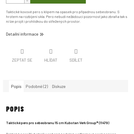
Taktické kovové pero s klipem na opasek pro případnou sebeobranu. S
hrotem na rozbíjení skla. Pero nebudí nežádoucí pozornost jako zbraň a tak s
ní lze projít i prohlídkou do střežených prostor.
Detailní informace
ZEPTAT SE
HLÍDAT
SDÍLET
Popis
Podobné (2)
Diskuze
POPIS
Taktické pero pro sebeobranu 15 cm Kubotan Verk Group® (11479)