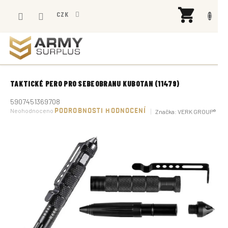
Přejít
NÁK
na
CZK
KOŠÍ
obsah
TAKTICKÉ PERO PRO SEBEOBRANU KUBOTAN (11479)
5907451369708
Průměrné
Neohodnoceno
PODROBNOSTI HODNOCENÍ
Značka:
VERK GROUP®
hodnocení
produktu
je
0,0
z
5
hvězdiček.