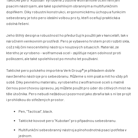
Taktické pero "Kubotan" vyrobené z odolné wolframové oceli není jen
psacím nástrojem, ale také spolehlivým obranným a multifunkčním
doplňkem. Díky robustní konstrukci, ergonomickému úchopu a funkcím
sebeobrany je toto pero ideální volbou pro ty, kteří oceňují praktická a
odolná řešení.
Jeho štíhlý design a robustnost ho předurčují k použití jak v kanceláři, tak v
náročném venkovním prostředí. Pero je vybaveno hrotem proti rozbití skla,
což z něj činí neocenitelný nástroj v nouzových situacích. Materiál, ze
kterého je vyrobeno - wolframová ocel - zajišťuje nejen odolnost proti
poškození, ale také spolehlivost po mnoho let používání.
Taktické pero polského importéra Verk Group® je příkladem dobře
navrženého nástroje pro sebeobranu. Můžeme s ním psát a mít ho vždy při
sobě. Díky pevnému materiálu, vyrobeného z wolframové oceli s matně
černou povrchovou úpravou, jej můžete použít pro úder do citlivých míst na
těle útočníka. Pero nebudí nežádoucí pozornost jako zbraň a tak s ní lze projít
i prohlídkou do střežených prostor.
Pen, "Tactical", black.
Taktické kovové pero "Kubotan" pro případnou sebeobranu.
Multifunkční sebeobranný nástroj a plnohodnotná psací potřeba v
jednom.