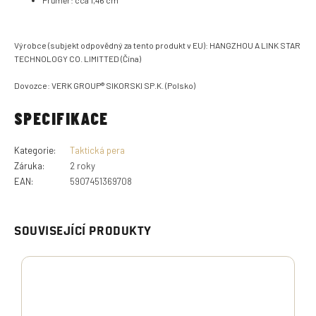
Průměr: cca 1,46 cm
Výrobce (subjekt odpovědný za tento produkt v EU): HANGZHOU A LINK STAR
TECHNOLOGY CO. LIMITTED (Čína)
Dovozce: VERK GROUP® SIKORSKI SP.K. (Polsko)
SPECIFIKACE
Kategorie
:
Taktická pera
Záruka
:
2 roky
EAN
:
5907451369708
SOUVISEJÍCÍ PRODUKTY