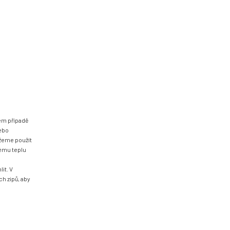
ém případě
nebo
žeme použít
vému teplu
u
it. V
ch zipů, aby