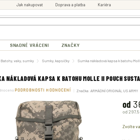
Jak nakupovat
Doprava a platba
Kariéra
SNADNÉ VRÁCENI
ZNAČKY
ů
Batohy, vaky, sumky
Sumky, kapsičky
Sumka nákladová kapsa k batohu Molle
A NÁKLADOVÁ KAPSA K BATOHU MOLLE II POUCH SUSTA
né
dnoceno
PODROBNOSTI HODNOCENÍ
Značka:
ARMÁDNÍ ORIGINÁL US ARMY
ení
tu
od
3
od
297,5
Měrná
ek.
cena:
Zvolte va