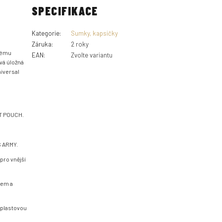
SPECIFIKACE
Kategorie
:
Sumky, kapsičky
Záruka
:
2 roky
nému
EAN
:
Zvolte variantu
vá úložná
niversal
T POUCH.
S ARMY.
pro vnější
hem a
s plastovou