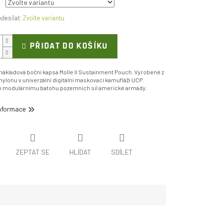
Zvolte variantu
PŘIDAT DO KOŠÍKU
 nákladová boční kapsa Molle II Sustainment Pouch. Vyrobené z
ylonu v univerzální
digitální maskovací kamufláži UCP.
k modulárnímu batohu pozemních sil americké armády.
informace
ZEPTAT SE
HLÍDAT
SDÍLET