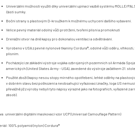
Univerzální možnosti využití díky univerzální upínací vazbě systému MOLLE/PALS
části sumky.
Boční strany s plastovým D-kroužkem k možnému uchycení dalšího vybavení.
Velice pevný materiál odolný vůči protržení, tvoření plísní a promoknutí
Drenážní otvor na dně kapsy pro dokonalou ventilaci a odvětrávání.
Vyrobeno v USA z pevné nylonové tkaniny Cordura®, odolné vůči oděru, vlhkosti,
plísním.
Pocházející ze základní výstroje vojáka ozbrojených pozemních sil Armáda Spoj
amerických (United States Army - USA), zavedené do výstroje začátkem 21. stole
Použité zboží (kapsy nesou stopy mírného opotřebení, lehké oděrky na plastový
v dobrém stavu bez poškození a neobsahující vyřazovací značky, loga US nemusí b
převážně již z výroby nebyli tyto nápisy výrazné jako na fotografiích, vyřazené z 
zásob).
va: univerzální digitální maskovací vzor UCP (Universal Camouflage Pattern)
eriál: 100% polyamid (nylon) Cordura
®