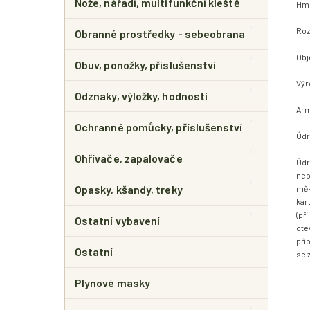
Nože, nářadí, multifunkční kleště
Hmo
Roz
Obranné prostředky - sebeobrana
Obj
Obuv, ponožky, příslušenství
Výr
Odznaky, výložky, hodnosti
Arm
Ochranné pomůcky, příslušenství
Údr
Ohřívače, zapalovače
Údr
nep
Opasky, kšandy, treky
měk
kar
(př
Ostatní vybavení
ote
pří
Ostatní
se z
Plynové masky