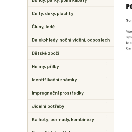
P
Celty, deky, plachty
Sum
Čluny, lodě
Vše
sys
Dalekohledy, noční vidění, odposlech
kap
Cam
Dětské zboží
Helmy, přilby
Identifikační známky
Impregnační prostředky
Jídelní potřeby
Kalhoty, bermudy, kombinézy