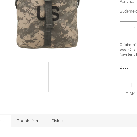
Varianta
Originální
odolného n
Navrženo
Detailní 
TISK
pis
Podobné (4)
Diskuze