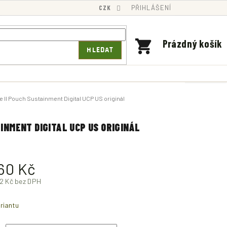
CZK
PŘIHLÁŠENÍ
NÁKUPNÍ
Prázdný košík
HLEDAT
KOŠÍK
 II Pouch Sustainment Digital UCP US originál
INMENT DIGITAL UCP US ORIGINÁL
60 Kč
2 Kč
bez DPH
riantu