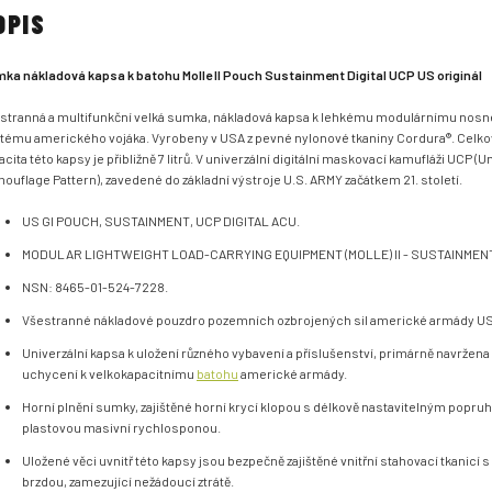
OPIS
ka nákladová kapsa k batohu Molle II Pouch Sustainment Digital UCP US originál
stranná a multifunkční velká sumka, nákladová kapsa k lehkému modulárnímu nos
tému amerického vojáka. Vyrobeny v USA z pevné nylonové tkaniny Cordura®. Celko
acita této kapsy je přibližně 7 litrů. V univerzální digitální maskovací kamufláži UCP (U
ouflage Pattern), zavedené do základní výstroje U.S. ARMY začátkem 21. století.
US GI POUCH, SUSTAINMENT, UCP DIGITAL ACU.
MODULAR LIGHTWEIGHT LOAD-CARRYING EQUIPMENT (MOLLE) II - SUSTAINMEN
NSN: 8465-01-524-7228.
Všestranné nákladové pouzdro pozemních ozbrojených sil americké armády U
Univerzální kapsa k uložení různého vybavení a příslušenství, primárně navržena 
uchycení k velkokapacitnímu
batohu
americké armády.
Horní plnění sumky, zajištěné horní krycí klopou s délkově nastavitelným popru
plastovou masivní rychlosponou.
Uložené věci uvnitř této kapsy jsou bezpečně zajištěné vnitřní stahovací tkanicí 
brzdou, zamezující nežádoucí ztrátě.