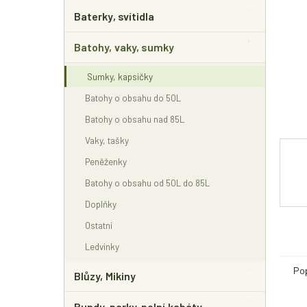
E
L
Baterky, svítidla
Batohy, vaky, sumky
Sumky, kapsičky
Batohy o obsahu do 50L
Batohy o obsahu nad 85L
Vaky, tašky
Peněženky
Batohy o obsahu od 50L do 85L
Doplňky
Ostatní
Ledvinky
Po
Blůzy, Mikiny
Bundy, parky, polní kabáty