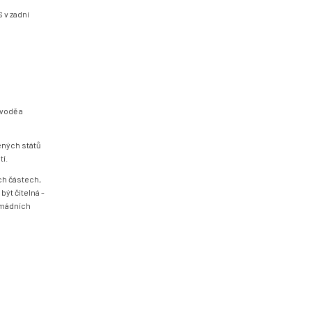
 v zadní
 vodě a
ených států
tí.
ch částech,
ýt čitelná -
armádních