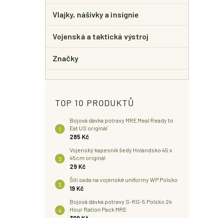
Vlajky, nášivky a insignie
Vojenská a taktická výstroj
Značky
TOP 10 PRODUKTŮ
Bojová dávka potravy MRE Meal Ready to
Eat US originál
285 Kč
Vojenský kapesník šedý Holandsko 45 x
45cm originál
29 Kč
Šití sada na vojenské uniformy WP Polsko
19 Kč
Bojová dávka potravy S-RG-5 Polsko 24
Hour Ration Pack MRE