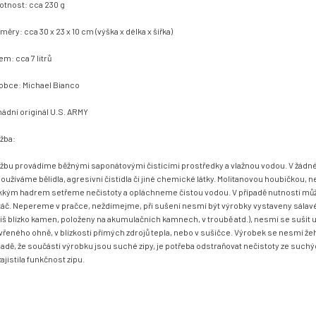
tnost: cca 230 g
měry: cca 30 x 23 x 10 cm (výška x délka x šířka)
em: cca 7 litrů
obce: Michael Bianco
ádní originál U.S. ARMY
žba:
žbu provádíme běžnými saponátovými čistícími prostředky a vlažnou vodou. V žádn
oužíváme bělidla, agresivní čistidla či jiné chemické látky. Molitanovou houbičkou, 
kým hadrem setřeme nečistoty a opláchneme čistou vodou. V případě nutnosti mů
táč. Nepereme v pračce, neždímejme, při sušení nesmí být výrobky vystaveny sála
íliš blízko kamen, položeny na akumulačních kamnech, v troubě atd.), nesmí se sušit 
vřeného ohně, v blízkosti přímých zdrojů tepla, nebo v sušičce. Výrobek se nesmí žehl
padě, že součástí výrobku jsou suché zipy, je potřeba odstraňovat nečistoty ze suchý
ajistila funkčnost zipu.