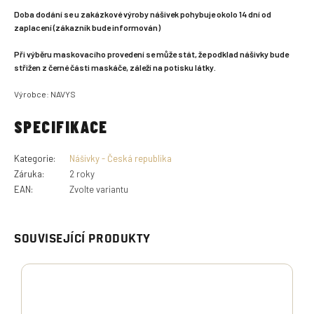
Doba dodání se u zakázkové výroby nášivek pohybuje okolo 14 dní od
zaplacení (zákazník bude informován)
Při výběru maskovacího provedení se může stát, že podklad nášivky bude
střižen z černé části maskáče, záleží na potisku látky.
Výrobce: NAVYS
SPECIFIKACE
Kategorie
:
Nášivky - Česká republika
Záruka
:
2 roky
EAN
:
Zvolte variantu
SOUVISEJÍCÍ PRODUKTY