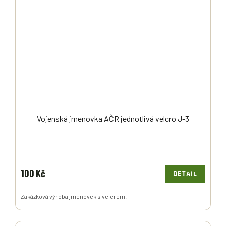
Vojenská jmenovka AČR jednotlivá velcro J-3
100 Kč
DETAIL
Zakázková výroba jmenovek s velcrem.