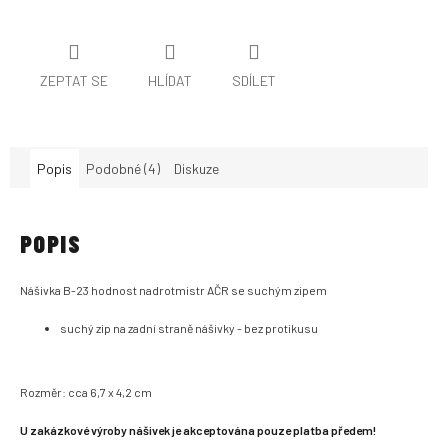
ZEPTAT SE
HLÍDAT
SDÍLET
Popis
Podobné (4)
Diskuze
POPIS
Nášivka B-23 hodnost nadrotmistr AČR se suchým zipem
suchý zip na zadní straně nášivky - bez protikusu
Rozměr: cca 6,7 x 4,2 cm
U zakázkové výroby nášivek je akceptována pouze platba předem!