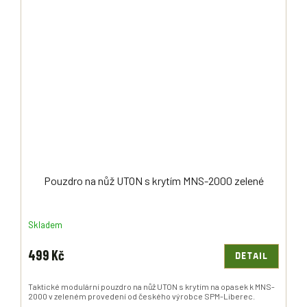
Pouzdro na nůž UTON s krytím MNS-2000 zelené
Skladem
499 Kč
DETAIL
Taktické modulární pouzdro na nůž UTON s krytím na opasek k MNS-
2000 v zeleném provedení od českého výrobce SPM-Liberec.