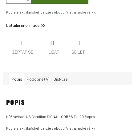
Kopie elektrikářského nože z období Vietnamské války.
Detailní informace
ZEPTAT SE
HLÍDAT
SDÍLET
Popis
Podobné (4)
Diskuze
POPIS
Nůž zavírací US Camillus SIGNAL-CORPS TL-29 Repro
Kopie elektrikářského nože z období Vietnamské války