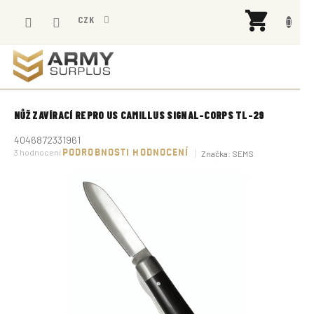
Přejít
NÁK
na
CZK
KOŠÍ
obsah
NŮŽ ZAVÍRACÍ REPRO US CAMILLUS SIGNAL-CORPS TL-29
4046872331961
Průměrné
3 hodnocení
PODROBNOSTI HODNOCENÍ
Značka:
SEMS
hodnocení
produktu
je
4,7
z
5
hvězdiček.