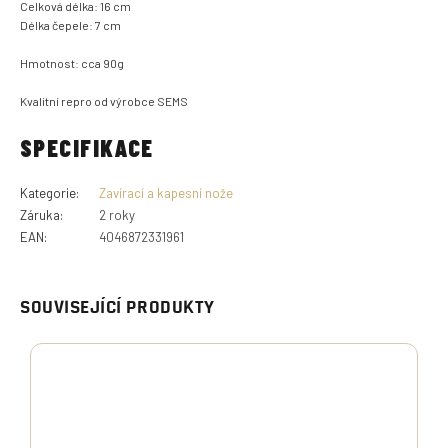
Celková délka: 16 cm
Délka čepele: 7 cm
Hmotnost: cca 90g
Kvalitní repro od výrobce SEMS
SPECIFIKACE
Kategorie
:
Zavírací a kapesní nože
Záruka
:
2 roky
EAN
:
4046872331961
SOUVISEJÍCÍ PRODUKTY