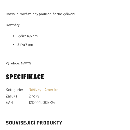
Barva: olivově zelený podklad, černé vyšívání
Rozměry:
Výška 6,5 cm
Šířka 7 cm
Výrobce: NAVYS
SPECIFIKACE
Kategorie
:
Nášivky - Amerika
Záruka
:
2 roky
EAN
:
120444000E-24
SOUVISEJÍCÍ PRODUKTY