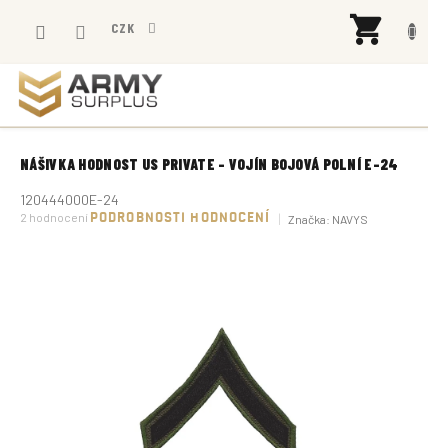
Přejít
NÁK
na
CZK
KOŠÍ
obsah
NÁŠIVKA HODNOST US PRIVATE - VOJÍN BOJOVÁ POLNÍ E-24
120444000E-24
Průměrné
2 hodnocení
PODROBNOSTI HODNOCENÍ
Značka:
NAVYS
hodnocení
produktu
je
5,0
z
5
hvězdiček.