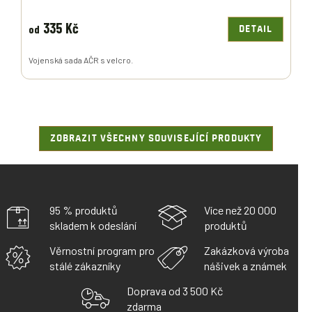
335 Kč
od
DETAIL
Vojenská sada AČR s velcro.
ZOBRAZIT VŠECHNY SOUVISEJÍCÍ PRODUKTY
95 % produktů
Více než 20 000
skladem k odeslání
produktů
Věrnostní program pro
Zakázková výroba
stálé zákazníky
nášivek a známek
Doprava od 3 500 Kč
zdarma