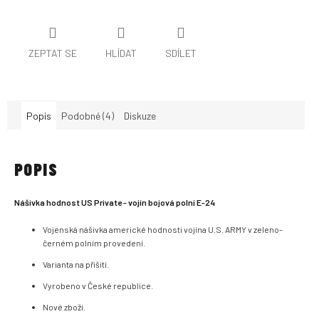
ZEPTAT SE
HLÍDAT
SDÍLET
Popis
Podobné (4)
Diskuze
POPIS
Nášivka hodnost US Private - vojín bojová polní E-24
Vojenská nášivka americké hodnosti vojína U.S. ARMY v zeleno-
černém polním provedení.
Varianta na přišití.
Vyrobeno v České republice.
Nové zboží.