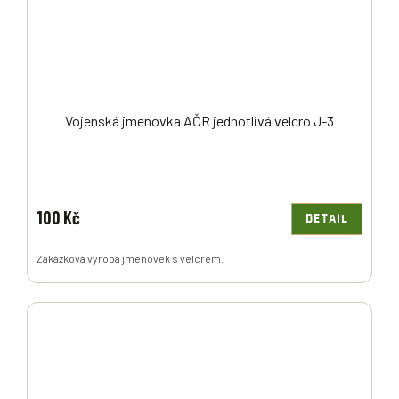
Vojenská jmenovka AČR jednotlivá velcro J-3
100 Kč
DETAIL
Zakázková výroba jmenovek s velcrem.