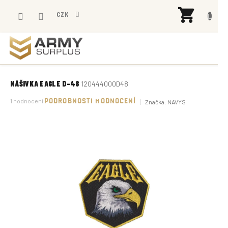
Přejít
NÁK
na
CZK
KOŠÍ
obsah
NÁŠIVKA EAGLE D-48
120444000D48
Průměrné
1 hodnocení
PODROBNOSTI HODNOCENÍ
Značka:
NAVYS
hodnocení
produktu
je
5,0
z
5
hvězdiček.