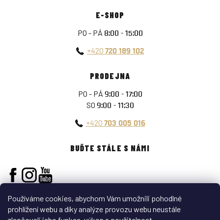
E-SHOP
PO - PÁ
8:00 - 15:00
+420
720 189 102
PRODEJNA
PO - PÁ
9:00 - 17:00
SO
9:00 - 11:30
+420
703 005 016
BUĎTE STÁLE S NÁMI
Používáme cookies, abychom Vám umožnili pohodlné
prohlížení webu a díky analýze provozu webu neustále
zlepšovali jeho funkce, výkon a použitelnost.