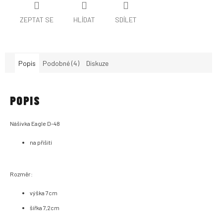
ZEPTAT SE
HLÍDAT
SDÍLET
Popis
Podobné (4)
Diskuze
POPIS
Nášivka Eagle D-48
na přišití
Rozměr:
výška 7cm
šířka 7,2cm