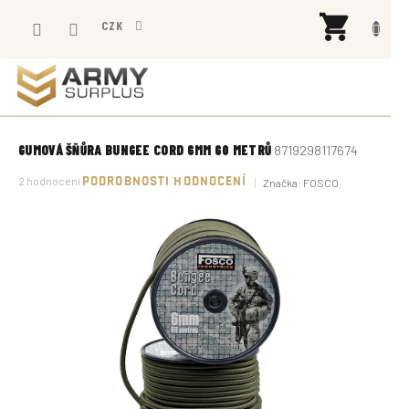
Přejít
NÁK
na
CZK
KOŠÍ
obsah
GUMOVÁ ŠŇŮRA BUNGEE CORD 6MM 60 METRŮ
8719298117674
Průměrné
2 hodnocení
PODROBNOSTI HODNOCENÍ
Značka:
FOSCO
hodnocení
produktu
je
5,0
z
5
hvězdiček.