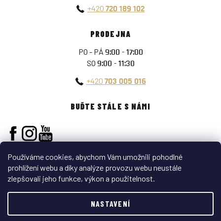
+420
720 189 102
PRODEJNA
PO - PÁ
9:00 - 17:00
SO
9:00 - 11:30
+420
703 005 016
BUĎTE STÁLE S NÁMI
Používáme cookies, abychom Vám umožnili pohodlné
prohlížení webu a díky analýze provozu webu neustále
zlepšovali jeho funkce, výkon a použitelnost.
Vytvořil Shoptet
NASTAVENÍ