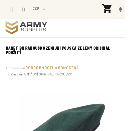
Přejít
NÁK
na
CZK
KOŠÍ
obsah
BARET BH RAKOUSKO ŽENIJNÍ VOJSKA ZELENÝ ORIGINÁL
POUŽITÝ
Průměrné
1 hodnocení
PODROBNOSTI HODNOCENÍ
hodnocení
Značka:
ARMÁDNÍ ORIGINÁL RAKOUSKO
produktu
je
5,0
z
5
hvězdiček.