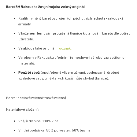
Baret BH Rakousko ženijní vojska zelený originál
Kvalitní vlněný baret ozbrojených pěchotních jednotek rakouské
armády.
V koženém lemování protažená tkanice k utahování baretu dle potřeb
uživatele.
V nabídce také originální
odznak.
Vyrobeny v Rakousku předními řemeslnými výrobci z prvotřídních
materiálů.
Použité zboží
(opotřebené vlivem užívání, podepsané, drobné
vzhledové vady, u některých kusů může chybět tkanice).
Barva: ocelově zelená (tmavě zelená)
Materiálové složení:
Vnější tkanina: 100% vlna
Vnitřní podšívka: 50% polyester, 50% bavlna