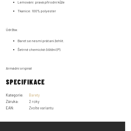
Lemování: pravá přírodní kůže
Tkanice: 100% polyester
Údržba:
Baret se nesmí prát ani žehlit.
Šetrné chemické čištění (P).
Armádní originál
SPECIFIKACE
Kategorie
:
Barety
Záruka
:
2 roky
EAN
:
Zvolte variantu