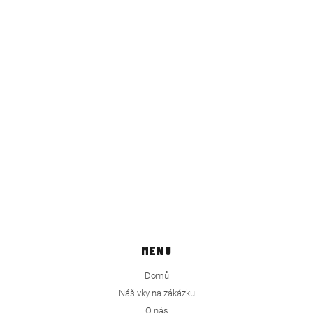
MENU
Domů
Nášivky na zákázku
O nás