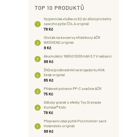
TOP 10 PRODUKTŮ
Hygienická vložka vz.62 do důstojnického
spacího pytle ČSLA originál
79 Kč
Otvírák na konzervy křídélkový AČR
WEEKEND originál
9 Kč
Akumulátor 18650 3000mAh 3,7 V nabíjecí
99 Kč
Šňůra (podbradník) na brigadýrku NVA
šedá originál
85 Kč
Přídavek potravin PP-C svačina AČR
75 Kč
Dětský granát s efekty Toy Grenade
Kombat® Kids
79 Kč
Přepravní obal pytlík Poncholiner sack
Holandsko originál
99 Kč