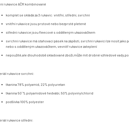
ní rukavice AČR kombinované
komplet se skládá za 3 rukavic: vnitřní, střední, svrchní
vnitřní rukavice jsou prstové nebo bezprsté pletené
střední rukavice jsou fleecové s odděleným ukazováčkem
svrchní rukavice má stahovací pásek na zápěstí, svrchní rukavici lze nosit jako 
nebo s odděleným ukazováčkem, vevnitř rukavice zateplení
nepoužité,ale dlouhodobě skladované zboží,může mít drobné vzhledové vady,
eriál rukavice svrchní:
tkanina 78% polyamid, 22% polyuretan
tkanina 50ˇ% polyamidové hedvábí, 50% polyvinylchlorid
podšívka 100% polyester
eriál rukavice střední: