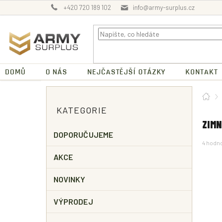
Přejít
+420 720 189 102
info@army-surplus.cz
na
obsah
DOMŮ
O NÁS
NEJČASTĚJŠÍ OTÁZKY
KONTAKT
P
Dom
O
Přeskočit
KATEGORIE
kategorie
S
T
ZIMN
R
DOPORUČUJEME
Průměr
4 hodn
A
hodnoc
N
AKCE
produk
N
je
4,8
Í
NOVINKY
z
P
5
A
hvězdič
VÝPRODEJ
N