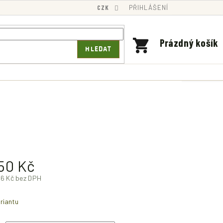
CZK
PŘIHLÁŠENÍ
NÁKUPNÍ
Prázdný košík
HLEDAT
KOŠÍK
50 Kč
6 Kč
bez DPH
riantu