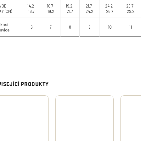
VOD
14,2-
16,7-
19,2-
21,7-
24,2-
26,7-
Y (CM)
16,7
19,2
21,7
24,2
26,7
29,2
ikost
6
7
8
9
10
11
avice
ISEJÍCÍ PRODUKTY