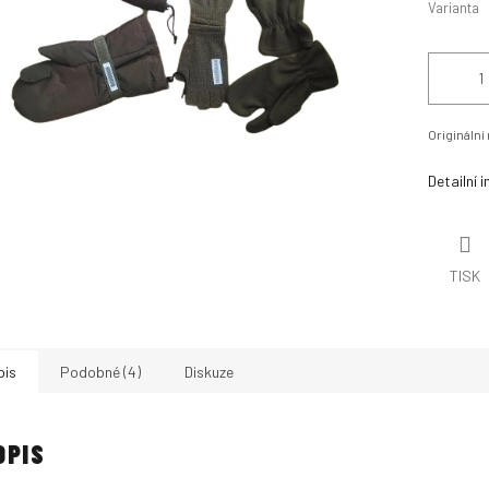
Varianta
Origináln
Detailní 
TISK
pis
Podobné (4)
Diskuze
OPIS