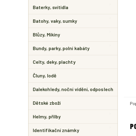
E
L
Baterky, svítidla
Batohy, vaky, sumky
Blůzy, Mikiny
Bundy, parky, polní kabáty
Celty, deky, plachty
Čluny, lodě
Dalekohledy, noční vidění, odposlech
Dětské zboží
Po
Helmy, přilby
P
Identifikační známky