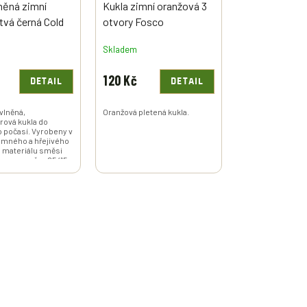
něná zimní
Kukla zimní oranžová 3
tvá černá Cold
otvory Fosco
 Wool Balaclava
Skladem
 originál
120 Kč
DETAIL
DETAIL
 vlněná,
Oranžová pletená kukla.
rová kukla do
 počasí. Vyrobeny v
jemného a hřejivého
 materiálu směsi
onu v poměru 85/15.
 z...