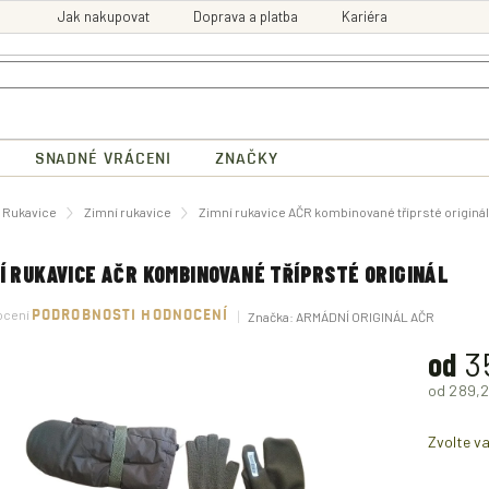
Jak nakupovat
Doprava a platba
Kariéra
SNADNÉ VRÁCENI
ZNAČKY
ů
Rukavice
Zimní rukavice
Zimní rukavice AČR kombinované tříprsté originál
Í RUKAVICE AČR KOMBINOVANÉ TŘÍPRSTÉ ORIGINÁL
né
ocení
PODROBNOSTI HODNOCENÍ
Značka:
ARMÁDNÍ ORIGINÁL AČR
ení
tu
od
3
od
289,2
Měrná
ek.
cena:
Zvolte va