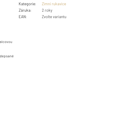
Kategorie
:
Zimní rukavice
Záruka
:
2 roky
EAN
:
Zvolte variantu
palcovou
podepsané