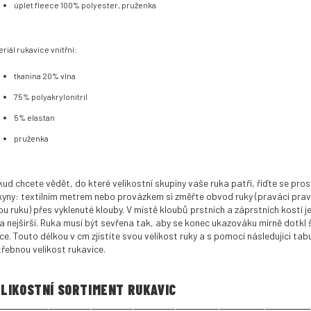
úplet fleece 100% polyester, pruženka
eriál rukavice vnitřní:
tkanina 20% vlna
75% polyakrylonitril
5% elastan
pruženka
ud chcete vědět, do které velikostní skupiny vaše ruka patří, řiďte se pro
yny: textilním metrem nebo provázkem si změřte obvod ruky (praváci prav
ou ruku) přes vyklenuté klouby. V místě kloubů prstních a záprstních kostí je
a nejširší. Ruka musí být sevřena tak, aby se konec ukazováku mírně dotkl 
ce. Touto délkou v cm zjistíte svou velikost ruky a s pomocí následujíci tabu
řebnou velikost rukavice.
LIKOSTNÍ SORTIMENT RUKAVIC