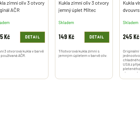
kla zimní oliv 3 otvory
Kukla zimní oliv 3 otvory
Kukla vl
iginál AČR
jemný úplet Miltec
dvouvrs
Weather
ladem
Skladem
Skladem
Black US
5 Kč
149 Kč
245 Kč
DETAIL
DETAIL
ní 3 otvorová kukla v barvě
Tříotvorová kukla zimní s
Originální
v používaná AČR.
jemným úpletem v barvě oliv.
jednootvo
chladného
USA z pří
pleteného
vlny a nyl
Pocházející