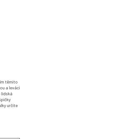
sím těmito
ou a leváci
 lidská
špičky
lky určíte