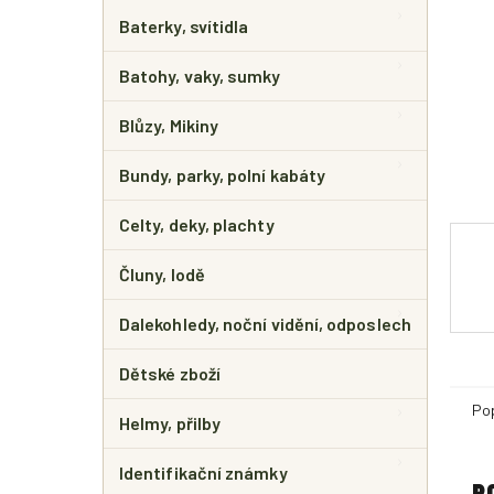
E
L
Baterky, svítidla
Batohy, vaky, sumky
Blůzy, Mikiny
Bundy, parky, polní kabáty
Celty, deky, plachty
Čluny, lodě
Dalekohledy, noční vidění, odposlech
Dětské zboží
Po
Helmy, přilby
Identifikační známky
P