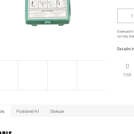
Evakuační
výroby zna
Detailní 
TISK
pis
Podobné (4)
Diskuze
OPIS