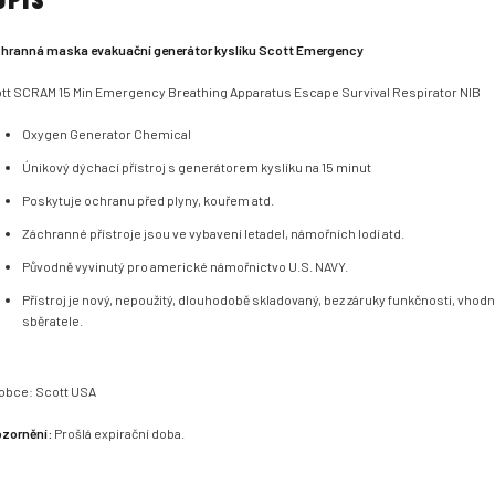
hranná maska evakuační generátor kyslíku Scott Emergency
tt SCRAM 15 Min Emergency Breathing Apparatus Escape Survival Respirator NIB
Oxygen Generator Chemical
Únikový dýchací přístroj s generátorem kyslíku na 15 minut
Poskytuje ochranu před plyny, kouřem atd.
Záchranné přístroje jsou ve vybavení letadel, námořních lodí atd.
Původně vyvinutý pro americké námořnictvo U.S. NAVY.
Přístroj je nový, nepoužitý, dlouhodobě skladovaný, bez záruky funkčnosti, vhod
sběratele.
obce: Scott USA
zornění:
Prošlá expirační doba.