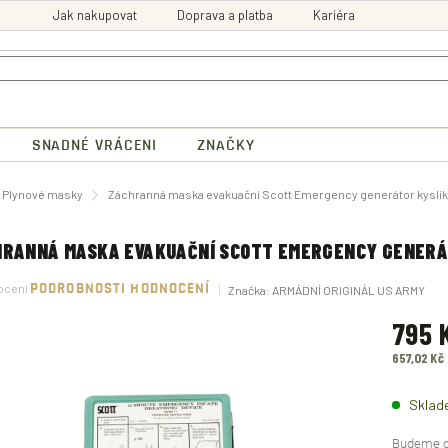
Jak nakupovat
Doprava a platba
Kariéra
SNADNÉ VRÁCENI
ZNAČKY
ů
Plynové masky
Záchranná maska evakuační Scott Emergency generátor kyslí
HRANNÁ MASKA EVAKUAČNÍ SCOTT EMERGENCY GENERÁ
né
ocení
PODROBNOSTI HODNOCENÍ
Značka:
ARMÁDNÍ ORIGINÁL US ARMY
ení
tu
795 
657,02 Kč
Měrná
ek.
cena:
Sklad