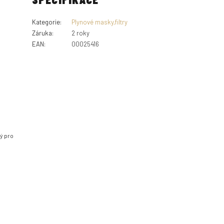
Kategorie
:
Plynové masky,filtry
Záruka
:
2 roky
EAN
:
00025416
ný pro