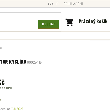
CZK
PŘIHLÁŠENÍ
NÁKUPNÍ
Prázdný košík
HLEDAT
KOŠÍK
ku
TOR KYSLÍKU
00025416
Kč
 bez DPH
em
11.8.2026