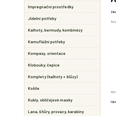
Impregnační prostředky
Zác
Jídelní potřeby
Sco
Kalhoty, bermudy, kombinézy
Kamuflážní potřeby
Kompasy, orientace
Klobouky, čepice
Komplety (kalhoty + blůzy)
Košile
Výr
Kukly, obličejové masky
Upo
Lana, šňůry, provazy, karabiny