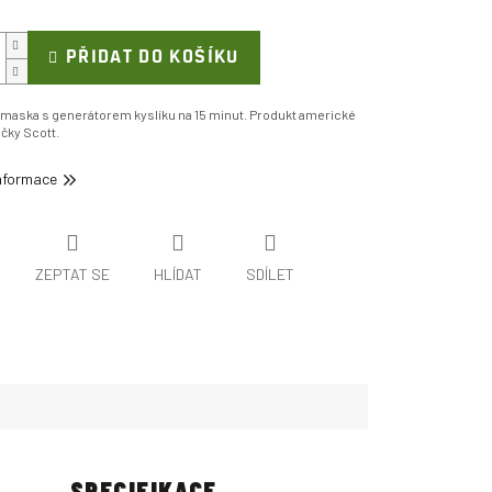
PŘIDAT DO KOŠÍKU
 maska s generátorem kyslíku na 15 minut. Produkt americké
čky Scott.
informace
ZEPTAT SE
HLÍDAT
SDÍLET
SPECIFIKACE