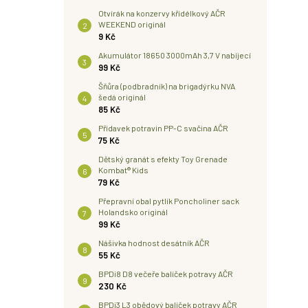
Otvírák na konzervy křídélkový AČR
WEEKEND originál
9 Kč
Akumulátor 18650 3000mAh 3,7 V nabíjecí
99 Kč
Šňůra (podbradník) na brigadýrku NVA
šedá originál
85 Kč
Přídavek potravin PP-C svačina AČR
75 Kč
Dětský granát s efekty Toy Grenade
Kombat® Kids
79 Kč
Přepravní obal pytlík Poncholiner sack
Holandsko originál
99 Kč
Nášivka hodnost desátník AČR
55 Kč
BPDi8 D8 večeře balíček potravy AČR
230 Kč
BPDi3 L3 obědový balíček potravy AČR