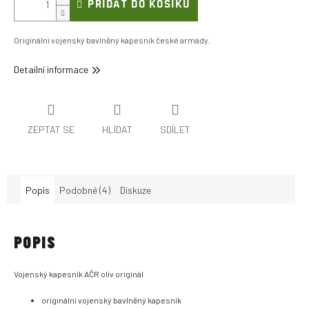
PŘIDAT DO KOŠÍKU
Originální vojenský bavlněný kapesník české armády.
Detailní informace
ZEPTAT SE
HLÍDAT
SDÍLET
Popis
Podobné (4)
Diskuze
POPIS
Vojenský kapesník AČR oliv originál
originální vojenský bavlněný kapesník