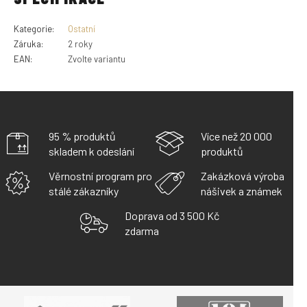
Kategorie
:
Ostatní
Záruka
:
2 roky
EAN
:
Zvolte variantu
95 % produktů
Více než 20 000
skladem k odeslání
produktů
Věrnostní program pro
Zakázková výroba
stálé zákazníky
nášivek a známek
Doprava od 3 500 Kč
zdarma