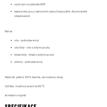
výstrojní součástka AČR
kapesníky jsou v zánovním stavu (nepoužité, dlouhodobě
skladované)
Barva:
oliv - jednobarevný
oliv/bílý - oliv s bílými pruhy
khaki/bílý - khaki s bílými pruhy
zelený - jednobarevný
Materiál: plátno 100% bavlna, obroubený okraj
Údržba: možnost praní na 95 °C
Armádní originál
SPECIFIKACE