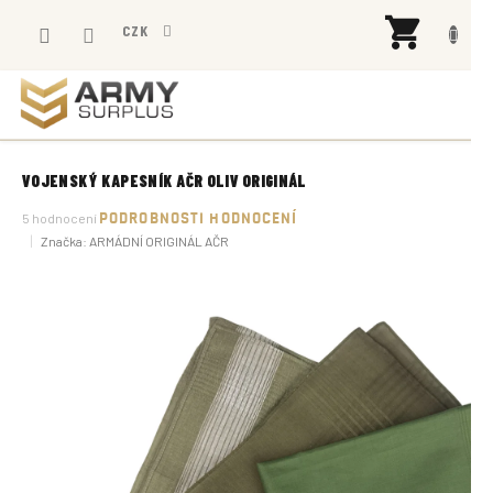
Přejít
NÁK
na
CZK
KOŠÍ
obsah
VOJENSKÝ KAPESNÍK AČR OLIV ORIGINÁL
Průměrné
5 hodnocení
PODROBNOSTI HODNOCENÍ
hodnocení
Značka:
ARMÁDNÍ ORIGINÁL AČR
produktu
je
4,8
z
5
hvězdiček.