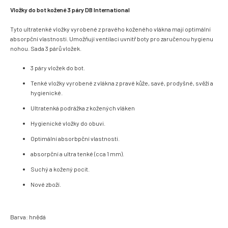
Vložky do bot kožené 3 páry DB International
Tyto ultratenké vložky vyrobené z pravého koženého vlákna mají optimální
absorpční vlastnosti. Umožňují ventilaci uvnitř boty pro zaručenou hygienu
nohou. Sada 3 párů vložek.
3 páry vložek do bot.
Tenké vložky vyrobené z vlákna z pravé kůže, savé, prodyšné, svěží a
hygienické.
Ultratenká podrážka z kožených vláken
Hygienické vložky do obuvi.
Optimální absorbpční vlastnosti.
absorpční a ultra tenké (cca 1 mm).
Suchý a kožený pocit.
Nové zboží.
Barva: hnědá