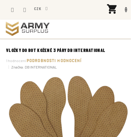
Přejít
NÁK
na
CZK
KOŠÍ
obsah
VLOŽKY DO BOT KOŽENÉ 3 PÁRY DB INTERNATIONAL
Průměrné
1 hodnocení
PODROBNOSTI HODNOCENÍ
hodnocení
Značka:
DB INTERNATIONAL
produktu
je
5,0
z
5
hvězdiček.