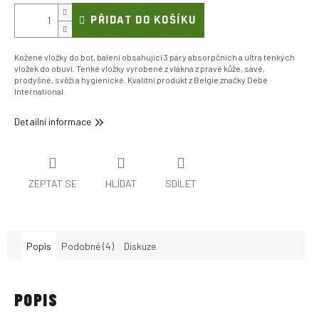
PŘIDAT DO KOŠÍKU
Kožené vložky do bot, balení obsahující 3 páry absorpčních a ultra tenkých
vložek do obuvi. Tenké vložky vyrobené z vlákna z pravé kůže, savé,
prodyšné, svěží a hygienické. Kvalitní produkt z Belgie značky Débé
International.
Detailní informace
ZEPTAT SE
HLÍDAT
SDÍLET
Popis
Podobné (4)
Diskuze
POPIS