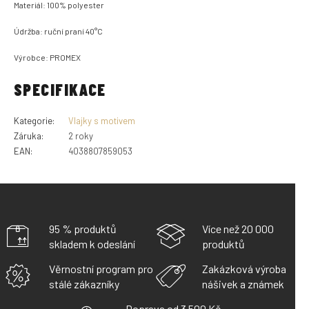
Materiál: 100% polyester
Údržba: ruční praní 40°C
Výrobce: PROMEX
SPECIFIKACE
Kategorie
:
Vlajky s motivem
Záruka
:
2 roky
EAN
:
4038807859053
95 % produktů
Více než 20 000
skladem k odeslání
produktů
Věrnostní program pro
Zakázková výroba
stálé zákazníky
nášivek a známek
Doprava od 3 500 Kč