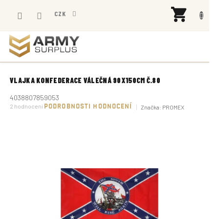
Přejít
NÁK
na
CZK
KOŠÍ
obsah
VLAJKA KONFEDERACE VÁLEČNÁ 90X150CM Č.80
4038807859053
Průměrné
2 hodnocení
PODROBNOSTI HODNOCENÍ
Značka:
PROMEX
hodnocení
produktu
je
5,0
z
5
hvězdiček.