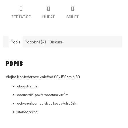
ZEPTAT SE
HLÍDAT
SDÍLET
Popis
Podobné (4)
Diskuze
POPIS
Vlajka Konfederace válečná 90x150cm č.80
oboustranná
odolná vůči povětrnostním vlivům
uchycení pomocí dvou kovových oček
stálobarevná