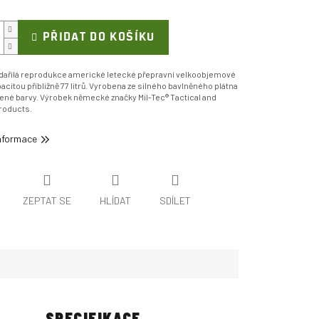
PŘIDAT DO KOŠÍKU
 zdařilá reprodukce americké letecké přepravní velkoobjemové
pacitou přibližně 77 litrů. Vyrobena ze silného bavlněného plátna
lené barvy. Výrobek německé značky Mil-Tec® Tactical and
roducts.
informace
ZEPTAT SE
HLÍDAT
SDÍLET
SPECIFIKACE