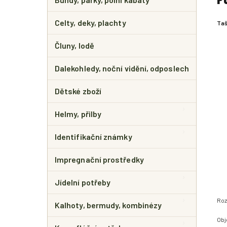
Celty, deky, plachty
Taš
Čluny, lodě
Dalekohledy, noční vidění, odposlech
Dětské zboží
Helmy, přilby
Identifikační známky
Impregnační prostředky
Jídelní potřeby
Roz
Kalhoty, bermudy, kombinézy
Obje