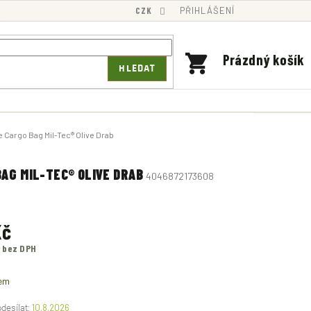
CZK
PŘIHLÁŠENÍ
NÁKUPNÍ
Prázdný košík
HLEDAT
KOŠÍK
 Cargo Bag Mil-Tec® Olive Drab
AG MIL-TEC® OLIVE DRAB
4046872173608
Kč
č bez DPH
em
10.8.2026