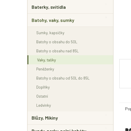
E
L
Baterky, svítidla
Batohy, vaky, sumky
Sumky, kapsičky
Batohy o obsahu do 50L
Batohy o obsahu nad 85L
Vaky, tašky
Peněženky
Batohy o obsahu od 50L do 85L
Doplňky
Ostatní
Ledvinky
Po
Blůzy, Mikiny
P
Bundy, parky, polní kabáty