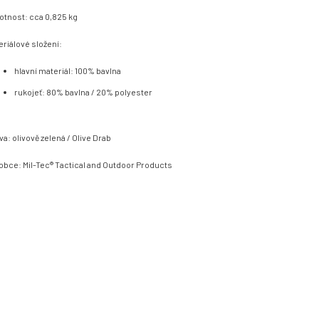
tnost: cca 0,825 kg
eriálové složení:
hlavní materiál: 100% bavlna
rukojeť: 80% bavlna / 20% polyester
va: olivově zelená / Olive Drab
obce: Mil-Tec® Tactical and Outdoor Products