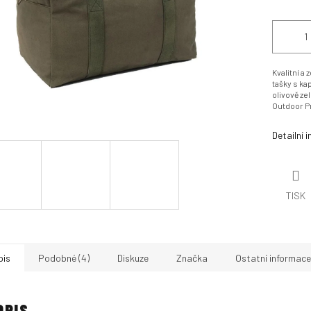
Kvalitní a
tašky s ka
olivově ze
Outdoor P
Detailní 
TISK
pis
Podobné (4)
Diskuze
Značka
Ostatní informace
OPIS