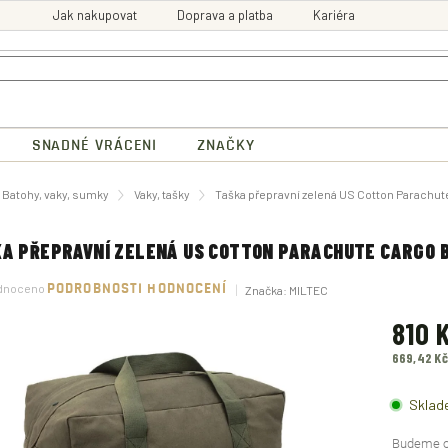
Jak nakupovat
Doprava a platba
Kariéra
SNADNÉ VRÁCENI
ZNAČKY
ů
Batohy, vaky, sumky
Vaky, tašky
Taška přepravní zelená US Cotton Parachute
A PŘEPRAVNÍ ZELENÁ US COTTON PARACHUTE CARGO B
né
dnoceno
PODROBNOSTI HODNOCENÍ
Značka:
MILTEC
ení
tu
810 
669,42 K
Měrná
ek.
cena:
Sklad