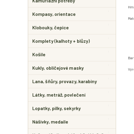
Kamuflážní potřeby
Hmo
Kompasy, orientace
Mat
Klobouky, čepice
Komplety (kalhoty + blůzy)
Košile
Bar
Kukly, obličejové masky
Výr
Lana, šňůry, provazy, karabiny
Látky, metráž, povlečení
Lopatky, pilky, sekyrky
Nášivky, medaile