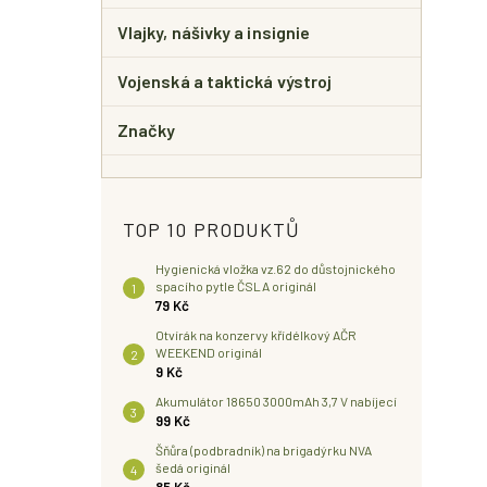
Vlajky, nášivky a insignie
Vojenská a taktická výstroj
Značky
TOP 10 PRODUKTŮ
Hygienická vložka vz.62 do důstojnického
spacího pytle ČSLA originál
79 Kč
Otvírák na konzervy křídélkový AČR
WEEKEND originál
9 Kč
Akumulátor 18650 3000mAh 3,7 V nabíjecí
99 Kč
Šňůra (podbradník) na brigadýrku NVA
šedá originál