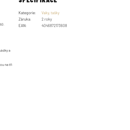
Kategorie
:
Vaky, tašky
Záruka
:
2 roky
AG.
EAN
:
4046872173608
sádky a
u na tři