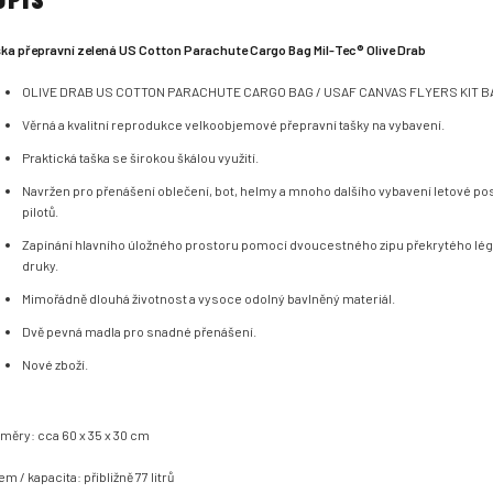
ka přepravní zelená US Cotton Parachute Cargo Bag Mil-Tec® Olive Drab
OLIVE DRAB US COTTON PARACHUTE CARGO BAG / USAF CANVAS FLYERS KIT B
Věrná a kvalitní reprodukce velkoobjemové přepravní tašky na vybavení.
Praktická taška se širokou škálou využití.
Navržen pro přenášení oblečení, bot, helmy a mnoho dalšího vybavení letové po
pilotů.
Zapínání hlavního úložného prostoru pomocí dvoucestného zipu překrytého légo
druky.
Mimořádně dlouhá životnost a vysoce odolný bavlněný materiál.
Dvě pevná madla pro snadné přenášení.
Nové zboží.
měry: cca
60 x 35 x 30 cm
m / kapacita: přibližně 77 litrů