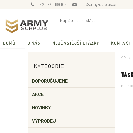
Přejít
+420 720 189 102
info@army-surplus.cz
na
obsah
DOMŮ
O NÁS
NEJČASTĚJŠÍ OTÁZKY
KONTAKT
P
Dom
O
Přeskočit
KATEGORIE
kategorie
S
T
TAŠK
R
DOPORUČUJEME
Průměr
Neoho
A
hodnoc
N
AKCE
produk
N
je
0,0
Í
NOVINKY
z
P
5
A
hvězdič
VÝPRODEJ
N