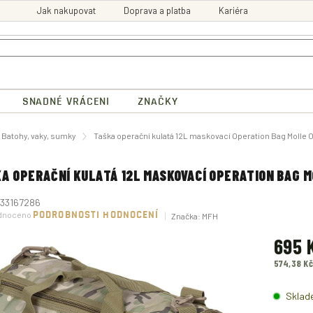
Jak nakupovat
Doprava a platba
Kariéra
SNADNÉ VRÁCENI
ZNAČKY
ů
Batohy, vaky, sumky
Taška operační kulatá 12L maskovací Operation Bag Molle
A OPERAČNÍ KULATÁ 12L MASKOVACÍ OPERATION BAG 
33167286
né
dnoceno
PODROBNOSTI HODNOCENÍ
Značka:
MFH
ení
tu
695 
574,38 K
Měrná
ek.
cena:
Sklad