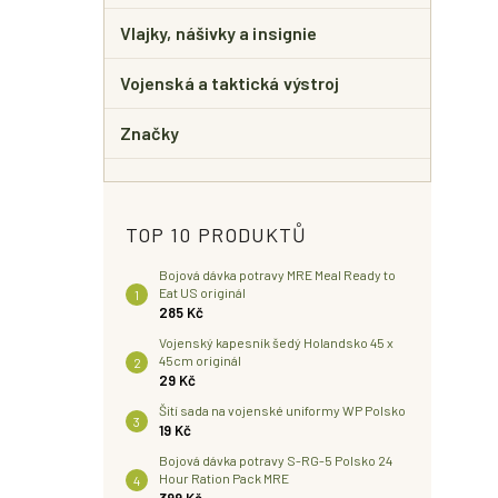
Vlajky, nášivky a insignie
Vojenská a taktická výstroj
Značky
TOP 10 PRODUKTŮ
Bojová dávka potravy MRE Meal Ready to
Eat US originál
285 Kč
Vojenský kapesník šedý Holandsko 45 x
45cm originál
29 Kč
Šití sada na vojenské uniformy WP Polsko
19 Kč
Bojová dávka potravy S-RG-5 Polsko 24
Hour Ration Pack MRE