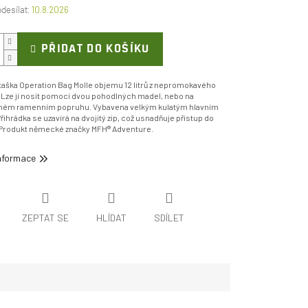
10.8.2026
PŘIDAT DO KOŠÍKU
taška Operation Bag Molle objemu 12 litrů z nepromokavého
 Lze jí nosit pomocí dvou pohodlných madel, nebo na
lném ramenním popruhu. Vybavena velkým kulatým hlavním
řihrádka se uzavírá na dvojitý zip, což usnadňuje přístup do
. Produkt německé značky MFH® Adventure.
informace
ZEPTAT SE
HLÍDAT
SDÍLET