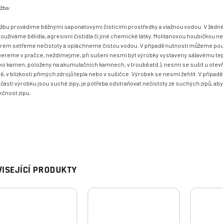
žba:
žbu provádíme běžnými saponátovými čistícími prostředky a vlažnou vodou. V žádn
oužíváme bělidla, agresivní čistidla či jiné chemické látky. Molitanovou houbičkou
rem setřeme nečistoty a opláchneme čistou vodou. V případě nutnosti můžeme použ
ereme v pračce, neždímejme, při sušení nesmí být výrobky vystaveny sálavému teplu
zko kamen, položeny na akumulačních kamnech, v troubě atd.), nesmí se sušit u ote
ě, v blízkosti přímých zdrojů tepla nebo v sušičce. Výrobek se nesmí žehlit. V případě
částí výrobku jsou suché zipy, je potřeba odstraňovat nečistoty ze suchých zipů, aby 
kčnost zipu.
ISEJÍCÍ PRODUKTY