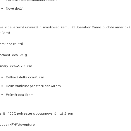
Nové zboží.
va: vícebarevná univerzální maskovací kamufláž Operation Camo (obdoba americk
tiCam)
em: cca 12 litrů
tnost: cca 535 g
měry: cca 45 x 19 cm
Celková délka cca 45 cm
Délka vnitřního prostoru cca 40 cm
Průměr cca 19 cm
eriál: 100% polyester s pogumovaným zátěrem
obce: MFH® Adventure