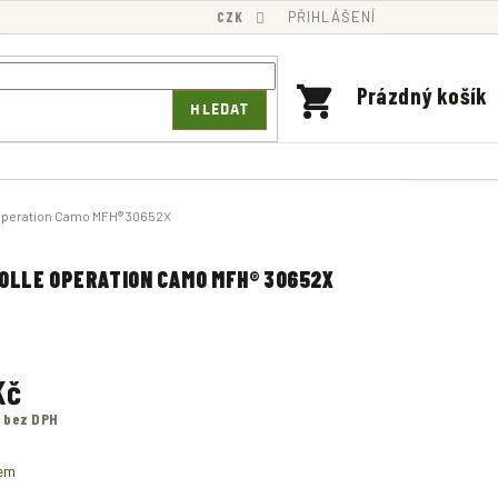
CZK
PŘIHLÁŠENÍ
NÁKUPNÍ
Prázdný košík
HLEDAT
KOŠÍK
 Operation Camo MFH® 30652X
MOLLE OPERATION CAMO MFH® 30652X
Kč
č bez DPH
em