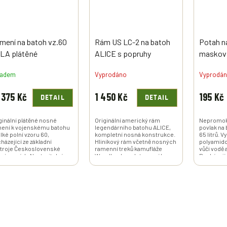
mení na batoh vz.60
Rám US LC-2 na batoh
Potah n
LA plátěné
ALICE s popruhy
maskova
Woodland a bederákem
nepromo
ladem
Vyprodáno
Vyprodá
Woodlan
originál
375 Kč
1 450 Kč
195 Kč
DETAIL
DETAIL
ginální plátěné nosné
Originální americký rám
Nepromok
ení k vojenskému batohu
legendárního batohu ALICE,
povlak na 
elké polní vzoru 60,
kompletní nosná konstrukce.
65 litrů. 
házející ze základní
Hliníkový rám včetně nosných
polyamido
troje Československé
ramenní treků kamufláže
vůči vodě a
ové armády.Nastavitelná
Woodland a polstrovaného
Pocházejíc
ikost. Plátěný materiál...
bederního pásu s...
holandské