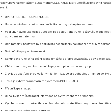
ka je vybavena montážním systémem MOLLE/PALS, který umožňuje připevnit na tašk
avení.
OPERATION BAG, ROUND, MOLLE.
Univerzální všestranná operativní taška do ruky nebo přes rameno.
Popruhy hlavní rukojeti jsou vedeny pod celou konstrukcí, což zvyšuje odolnost
uchycené na patentku.
Odnímatelný, nastavitelný popruh pro nošení tašky na rameni s měkkým polštář
Dvě boční kapsy zapínané na zip.
Sekundová rukojeť na boční kapse umožňuje přepravovat tašku ve svislé poloze.
V hlavní komoře jsou 4 oddělené kapsy se zapínáním na suchý zip.
Zipy jsou opatřeny prodlouženým táhlem jezdce pro pohodlnou manipulaci i v ru
Taška je vybavena montážním systémem MOLLE/PALS.
Přední kapsa na zip.
Okno ID, kde můžete zadat informace se svým jménem a příjmením.
Vyrobeno z nepromokavého a oděru odolného materiálu s pogumovaným zátěr
Perfektní pro každodenní používání.