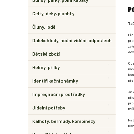
P
Celty, deky, plachty
Taš
Čluny, lodě
Pře
Dalekohledy, noční vidění, odposlech
pro
zvý
Adv
Dětské zboží
Ope
Helmy, přilby
nas
kon
Identifikační známky
pře
Je 
Impregnační prostředky
pří
pro
Jídelní potřeby
můž
Na 
Kalhoty, bermudy, kombinézy
usn