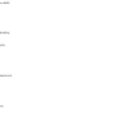
u další
 brašny,
kem.
kavicích.
em.