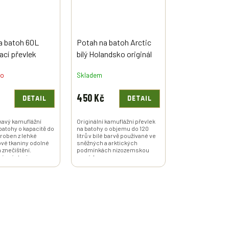
a batoh 60L
Potah na batoh Arctic
cí převlek
bílý Holandsko originál
kavý obal DPM
no
Skladem
d Holandsko
 použitý
450 Kč
DETAIL
DETAIL
avý kamuflážní
Originální kamuflážní převlek
batohy o kapacitě do
na batohy o objemu do 120
Vyroben z lehké
litrů v bílé barvě používané ve
vé tkaniny odolné
sněžných a arktických
 znečištění.
podmínkách nizozemskou
í z výstroje
armádou.
 armády.