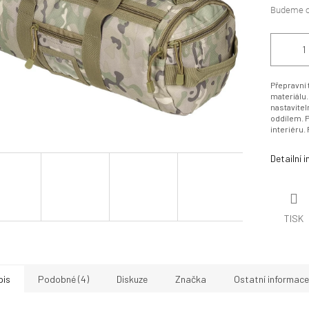
Přepravní 
materiálu.
nastavite
oddílem. P
interiéru
Detailní 
TISK
pis
Podobné (4)
Diskuze
Značka
Ostatní informace