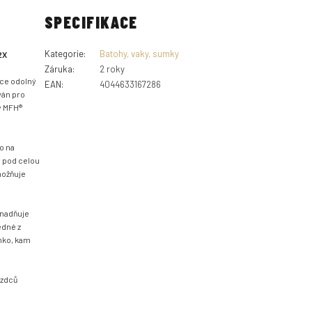
SPECIFIKACE
Kategorie
:
Batohy, vaky, sumky
2X
Záruka
:
2 roky
oce odolný
EAN
:
4044633167286
ván pro
y MFH®
o na
 pod celou
možňuje
snadňuje
edné z
énko, kam
ezdců