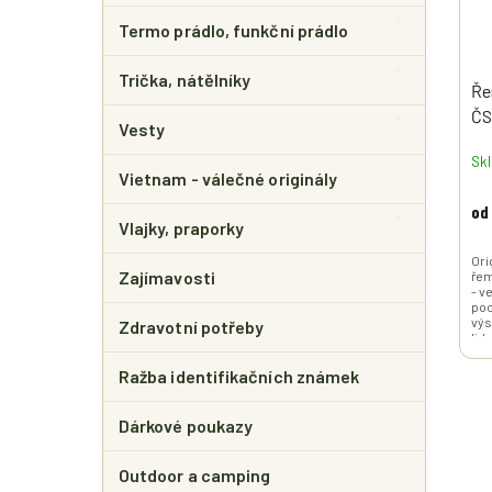
Termo prádlo, funkční prádlo
Trička, nátělníky
Ře
ČS
Vesty
Sk
Vietnam - válečné originály
od
Vlajky, praporky
Ori
Zajímavosti
řem
- v
poc
výs
Zdravotní potřeby
lid
vel
Ražba identifikačních známek
Dárkové poukazy
Outdoor a camping