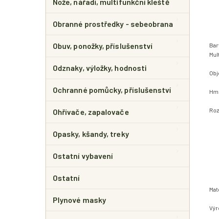
Nože, nářadí, multifunkční kleště
Obranné prostředky - sebeobrana
Obuv, ponožky, příslušenství
Bar
Mul
Odznaky, výložky, hodnosti
Obj
Ochranné pomůcky, příslušenství
Hmo
Roz
Ohřívače, zapalovače
Opasky, kšandy, treky
Ostatní vybavení
Ostatní
Mat
Plynové masky
Výr