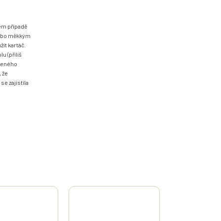
ém případě
 nebo měkkým
ít kartáč.
 (příliš
vřeného
, že
se zajistila