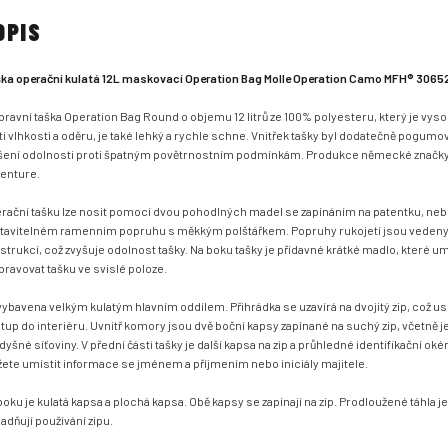
OPIS
ka operační kulatá 12L maskovací Operation Bag Molle Operation Camo MFH® 3065
pravní taška Operation Bag Round o objemu 12 litrů ze 100% polyesteru, který je vys
ti vlhkosti a oděru, je také lehký a rychle schne. Vnitřek tašky byl dodatečně pogumo
šení odolnosti proti špatným povětrnostním podmínkám. Produkce německé značk
enture.
rační tašku lze nosit pomocí dvou pohodlných madel se zapínáním na patentku, neb
tavitelném ramenním popruhu s měkkým polštářkem. Popruhy rukojetí jsou vedeny
strukcí, což zvyšuje odolnost tašky. Na boku tašky je přídavné krátké madlo, které u
pravovat tašku ve svislé poloze.
vybavena velkým kulatým hlavním oddílem. Přihrádka se uzavírá na dvojitý zip, což u
stup do interiéru. Uvnitř komory jsou dvě boční kapsy zapínané na suchý zip, včetně j
dyšné síťoviny. V přední části tašky je další kapsa na zip a průhledné identifikační ok
ete umístit informace se jménem a příjmením nebo iniciály majitele.
boku je kulatá kapsa a plochá kapsa. Obě kapsy se zapínají na zip. Prodloužené táhla j
adňují používání zipu.