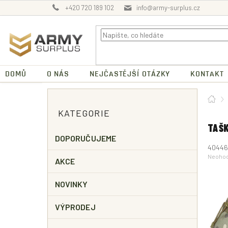
Přejít
+420 720 189 102
info@army-surplus.cz
na
obsah
DOMŮ
O NÁS
NEJČASTĚJŠÍ OTÁZKY
KONTAKT
P
Dom
O
Přeskočit
KATEGORIE
kategorie
S
T
TAŠK
R
DOPORUČUJEME
40446
A
Průměr
Neoho
N
AKCE
hodnoc
N
produk
je
Í
NOVINKY
0,0
P
z
A
5
VÝPRODEJ
hvězdič
N