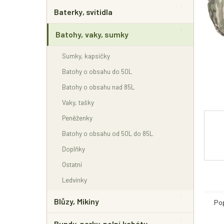
E
L
Baterky, svítidla
Batohy, vaky, sumky
Sumky, kapsičky
Batohy o obsahu do 50L
Batohy o obsahu nad 85L
Vaky, tašky
Peněženky
Batohy o obsahu od 50L do 85L
Doplňky
Ostatní
Ledvinky
Blůzy, Mikiny
Po
Bundy, parky, polní kabáty