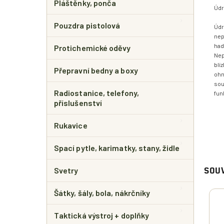
Pláštěnky, ponča
Údr
Pouzdra pistolová
Údr
nep
had
Protichemické oděvy
Nep
blí
Přepravní bedny a boxy
ohn
sou
Radiostanice, telefony,
fun
příslušenství
Rukavice
Spací pytle, karimatky, stany, židle
Svetry
SOUV
Šátky, šály, bola, nákrčníky
Taktická výstroj + doplňky