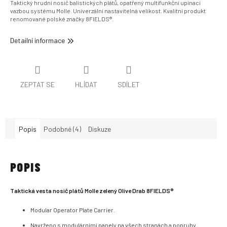
Taktický hrudní nosič balistických plátů, opatřený multifunkční upínací
vazbou systému Molle. Univerzální nastavitelná velikost. Kvalitní produkt
renomované polské značky 8FIELDS®.
Detailní informace
ZEPTAT SE
HLÍDAT
SDÍLET
Popis
Podobné (4)
Diskuze
POPIS
Taktická vesta nosič plátů Molle zelený Olive Drab 8FIELDS®
Modular Operator Plate Carrier.
Navrženo s modulárními panely na všech stranách a popruhy