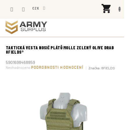
Přejít
NÁK
na
CZK
KOŠÍ
obsah
TAKTICKÁ VESTA NOSIČ PLÁTŮ MOLLE ZELENÝ OLIVE DRAB
8FIELDS®
5901698468859
Průměrné
Neohodnoceno
PODROBNOSTI HODNOCENÍ
Značka:
8FIELDS
hodnocení
produktu
je
0,0
z
5
hvězdiček.