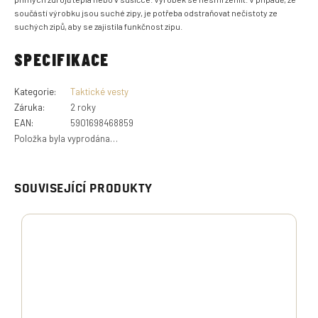
součástí výrobku jsou suché zipy, je potřeba odstraňovat nečistoty ze
suchých zipů, aby se zajistila funkčnost zipu.
SPECIFIKACE
Kategorie
:
Taktické vesty
Záruka
:
2 roky
EAN
:
5901698468859
Položka byla vyprodána…
SOUVISEJÍCÍ PRODUKTY