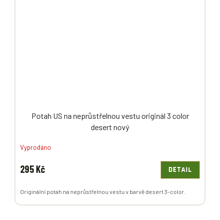
Potah US na neprůstřelnou vestu originál 3 color
desert nový
Vyprodáno
295 Kč
DETAIL
Originální potah na neprůstřelnou vestu v barvě desert 3-color.