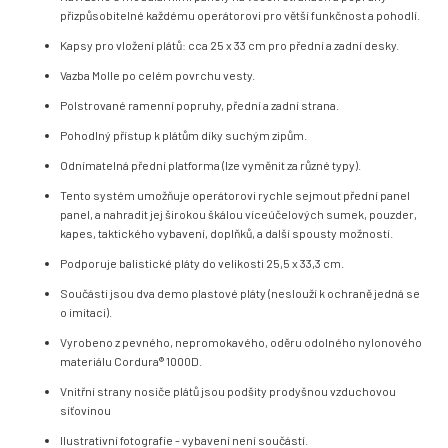
přizpůsobitelné každému operátorovi pro větší funkčnost a pohodlí.
Kapsy pro vložení plátů: cca 25 x 33 cm pro přední a zadní desky.
Vazba Molle po celém povrchu vesty.
Polstrované ramenní popruhy, přední a zadní strana.
Pohodlný přístup k plátům díky suchým zipům.
Odnímatelná přední platforma (lze vyměnit za různé typy).
Tento systém umožňuje operátorovi rychle sejmout přední panel
panel, a nahradit jej širokou škálou víceúčelových sumek, pouzder,
kapes, taktického vybavení, doplňků, a další spousty možností.
Podporuje balistické pláty do velikosti 25,5 x 33,3 cm.
Součásti jsou dva demo plastové pláty (neslouží k ochraně jedná se
o imitaci).
Vyrobeno z pevného, nepromokavého, oděru odolného nylonového
materiálu Cordura® 1000D.
Vnitřní strany nosiče plátů jsou podšity prodyšnou vzduchovou
síťovinou
Ilustrativní fotografie - vybavení není součástí.