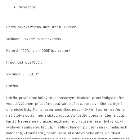
Nové zboží.
Barva: olivově zelená Olive Drab (OD Green)
Velikost: univerzální nastavitelná
Materiál: 100% nylon 1000D (polyester)
Hmotnost: cca 1500 g
Výrobce:
8FIELDS®
Údržba:
Údržbu provádíme běžnými saponátovými čistícími prostředky a vlažnou
vodou. V žádném případě nepoužíváme bělidla, agresivní čistidla či jiné
chemické látky. Molitanovou houbičkou nebo měkkým hadrem setřeme
nečistoty a opláchneme čistou vodou. V případě nutnosti můžeme použít
kartáč. Nepereme v pračce, neždímejme, při sušení nesmí být výrobky
vystaveny sálavému teplu (příliš blízko kamen, položeny na akumulačních
kamnech, v troubě atd.), nesmí se sušit u otevřeného ohně, v blízkosti
přímých zdrojů tepla nebo v sušičce. Výrobek se nesmí žehlit. V případě, že