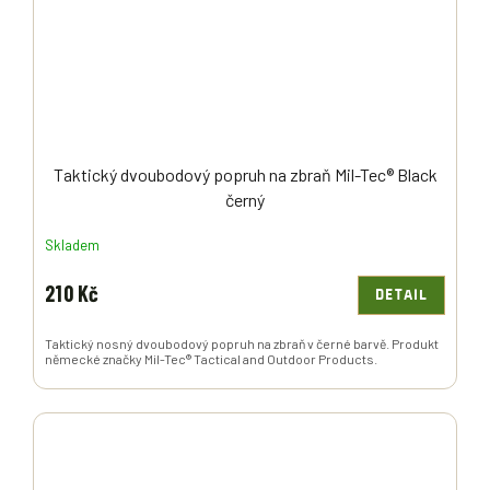
Taktický dvoubodový popruh na zbraň Mil-Tec® Black
černý
Skladem
210 Kč
DETAIL
Taktický nosný dvoubodový popruh na zbraň v černé barvě. Produkt
německé značky Mil-Tec® Tactical and Outdoor Products.