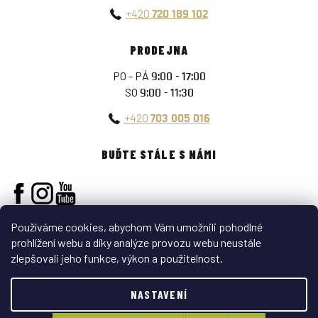
+420
720 189 102
PRODEJNA
PO - PÁ
9:00 - 17:00
SO
9:00 - 11:30
+420
703 005 016
BUĎTE STÁLE S NÁMI
Používáme cookies, abychom Vám umožnili pohodlné
prohlížení webu a díky analýze provozu webu neustále
zlepšovali jeho funkce, výkon a použitelnost.
Vytvořil Shoptet
NASTAVENÍ