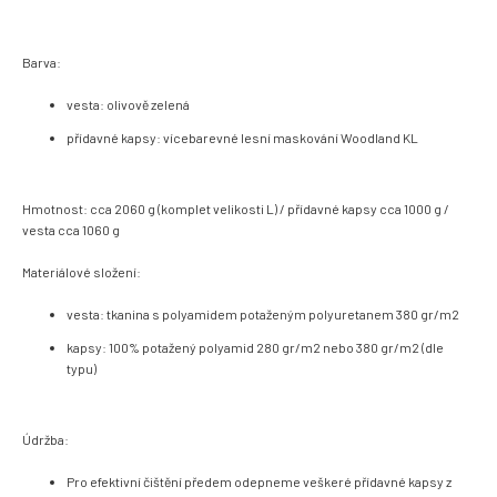
Barva:
vesta: olivově zelená
přídavné kapsy: vícebarevné lesní maskování Woodland KL
Hmotnost: cca 2060 g (komplet velikosti L) / přídavné kapsy cca 1000 g /
vesta cca 1060 g
Materiálové složení:
vesta:
tkanina s polyamidem potaženým polyuretanem 380 gr/m2
kapsy: 100% potažený polyamid 280 gr/m2 nebo 380 gr/m2 (dle
typu)
Údržba:
Pro efektivní čištění předem odepneme veškeré přídavné kapsy z