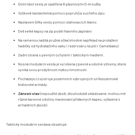
Dolní část vesty je opatřena 6 plastovými D-kroužky.
Výškově nastavitelná pomocí popruhů a suchého zipu.
Nastavení šířky vesty pomocí stahovacích tkanic.
Dvě velké kapsy na zip podél hlavního zapínání.
Na ramenou našitá pružná očka (vhodné například na protažení
hadičky od hydratačního vaku / rezervoáru na pití / Camelbaku).
Zadní strana s pevným úchytem / taktickým madlem.
Nosná modulární vesta je vyrobena z pevné a odolné síťoviny, která
vyniká svou prodyšností nízkou hmotností.
Pocházející z výstroje pozemních ozbrojených sil Nizozemské
královské armády.
Zánovní stav
(nepoužité zboží, dlouhodobě skladované, mohou mít
různé barevné odstíny maskování přídavných kapes, vyřazené z
armádních zásob).
Taktický modulární sestava obsahuje: