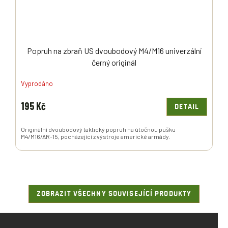
Popruh na zbraň US dvoubodový M4/M16 univerzální
černý originál
Vyprodáno
195 Kč
DETAIL
Originální dvoubodový taktický popruh na útočnou pušku
M4/M16/AR-15, pocházející z výstroje americké armády.
ZOBRAZIT VŠECHNY SOUVISEJÍCÍ PRODUKTY