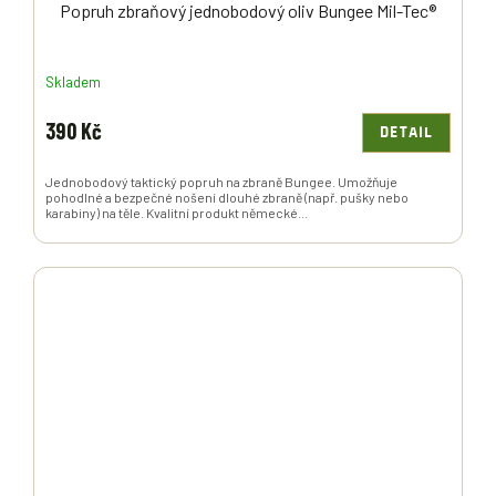
Popruh zbraňový jednobodový oliv Bungee Mil-Tec®
Skladem
390 Kč
DETAIL
Jednobodový taktický popruh na zbraně Bungee. Umožňuje
pohodlné a bezpečné nošení dlouhé zbraně (např. pušky nebo
karabiny) na těle. Kvalitní produkt německé...