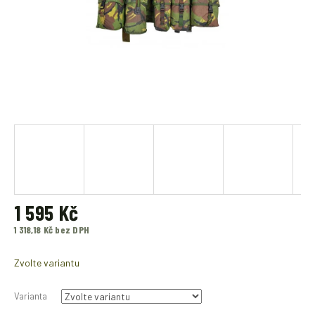
1 595 Kč
1 318,18 Kč bez DPH
Měrná
cena:
Zvolte variantu
Varianta