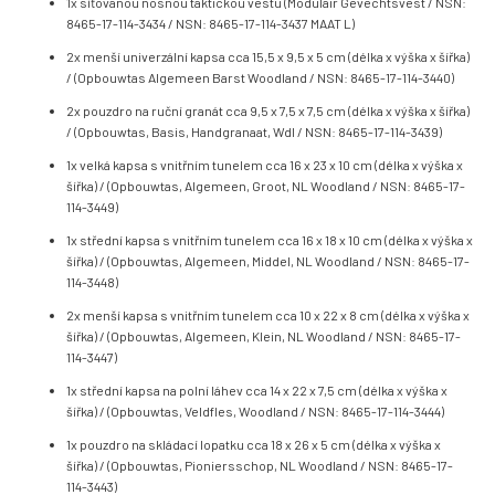
1x síťovanou nosnou taktickou vestu (Modulair Gevechtsvest / NSN:
8465-17-114-3434 / NSN: 8465-17-114-3437 MAAT L)
2x menší univerzální kapsa cca 15,5 x 9,5 x 5 cm (délka x výška x šířka)
/ (Opbouwtas Algemeen Barst Woodland / NSN: 8465-17-114-3440)
2x pouzdro na ruční granát cca 9,5 x 7,5 x 7,5 cm (délka x výška x šířka)
/ (Opbouwtas, Basis, Handgranaat, Wdl / NSN: 8465-17-114-3439)
1x velká kapsa s vnitřním tunelem cca 16 x 23 x 10 cm (délka x výška x
šířka) / (Opbouwtas, Algemeen, Groot, NL Woodland / NSN: 8465-17-
114-3449)
1x střední kapsa s vnitřním tunelem cca 16 x 18 x 10 cm (délka x výška x
šířka) / (Opbouwtas, Algemeen, Middel, NL Woodland / NSN: 8465-17-
114-3448)
2x menší kapsa s vnitřním tunelem cca 10 x 22 x 8 cm (délka x výška x
šířka) / (Opbouwtas, Algemeen, Klein, NL Woodland / NSN: 8465-17-
114-3447)
1x střední kapsa na polní láhev cca 14 x 22 x 7,5 cm (délka x výška x
šířka) / (Opbouwtas, Veldfles, Woodland / NSN: 8465-17-114-3444)
1x pouzdro na skládací lopatku cca 18 x 26 x 5 cm (délka x výška x
šířka) / (Opbouwtas, Pioniersschop, NL Woodland / NSN: 8465-17-
114-3443)