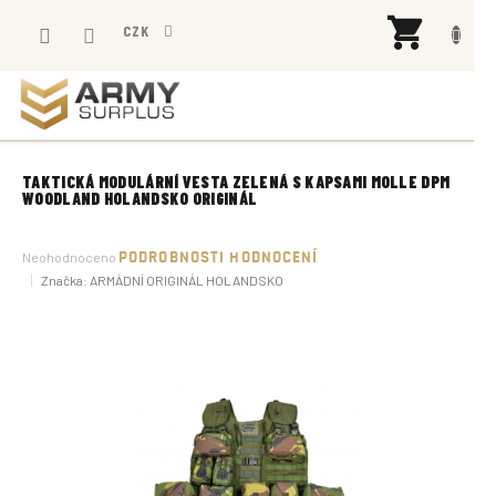
Přejít
NÁK
na
CZK
KOŠÍ
obsah
TAKTICKÁ MODULÁRNÍ VESTA ZELENÁ S KAPSAMI MOLLE DPM
WOODLAND HOLANDSKO ORIGINÁL
Průměrné
Neohodnoceno
PODROBNOSTI HODNOCENÍ
hodnocení
Značka:
ARMÁDNÍ ORIGINÁL HOLANDSKO
produktu
je
0,0
z
5
hvězdiček.