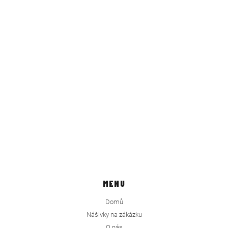
MENU
Domů
Nášivky na zákázku
O nás