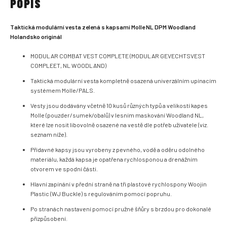
POPIS
Taktická modulární vesta zelená s kapsami Molle NL DPM Woodland
Holandsko originál
MODULAR COMBAT VEST COMPLETE (MODULAR GEVECHTSVEST
COMPLEET, NL WOODLAND)
Taktická modulární vesta kompletně osazená univerzálním upínacím
systémem Molle/PALS.
Vesty jsou dodávány včetně 10 kusů různých typů a velikostí kapes
Molle (pouzder/sumek/obalů) v lesním maskování Woodland NL,
které lze nosit libovolně osazené na vestě dle potřeb uživatele (viz.
seznam níže).
Přídavné kapsy jsou vyrobeny z pevného, vodě a oděru odolného
materiálu, každá kapsa je opatřena rychlosponou a drenážním
otvorem ve spodní části.
Hlavní zapínání v přední straně na tři plastové rychlospony Woojin
Plastic (WJ Buckle) s regulováním pomocí popruhu.
Po stranách nastavení pomocí pružné šňůry s brzdou pro dokonalé
přizpůsobení.