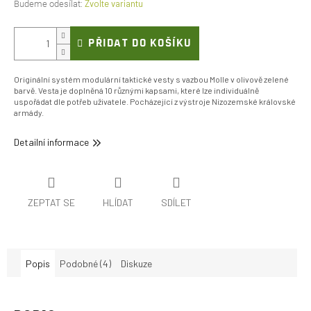
Zvolte variantu
PŘIDAT DO KOŠÍKU
Originální systém modulární taktické vesty s vazbou Molle v olivově zelené
barvě. Vesta je doplněná 10 různými kapsami, které lze individuálně
uspořádat dle potřeb uživatele. Pocházející z výstroje Nizozemské královské
armády.
Detailní informace
ZEPTAT SE
HLÍDAT
SDÍLET
Popis
Podobné (4)
Diskuze