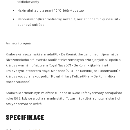
taktické vesty
Maximální teplota praní 40 °C, běžný postup
Nepoužívat bělící prostředky, nežehlit, nečistit chemicky, nesušit v
bubnové sušičce
Armádní originál
Královská nizozemská armáda (KL - De Koninklijke Landmacht) je armáda
Nizozemského království a součást nizozemských ozbrojených sil spolu s
královským námořnictvem Royal Navy (KM - De Koninklijke Marine),
královským letectvem Royal Air Force (KLu - de Koninklijke Luchtmacht) a
královskou vojenskou policií Royal Military Police (KMar - De Koninklijke
Marechaussee).
Královská armáda byla založena 9. ledna 1814, ale kořeny armády sahají až do
roku 1572, kdy se zrodila armáda státu. To z armády dělá jednu z nejstarších
stálých armád na světě.
SPECIFIKACE