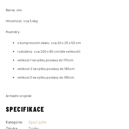
Barva: oliv
Hmotnost: cca 3,4kg
Rozměry:
v kompresním obalu: cca 20 x 25 x 50 cm
rozložený: cca 200 x 80 cm (dle velikosti)
velikost 1 na výšku postavy do 175cm
velikost 2 na výšku postavy do 185cm
velikost 3 na výšku postavy do 195cm
Armádní originál
SPECIFIKACE
Kategorie
:
Spací pytle
Záruka
:
2 roky