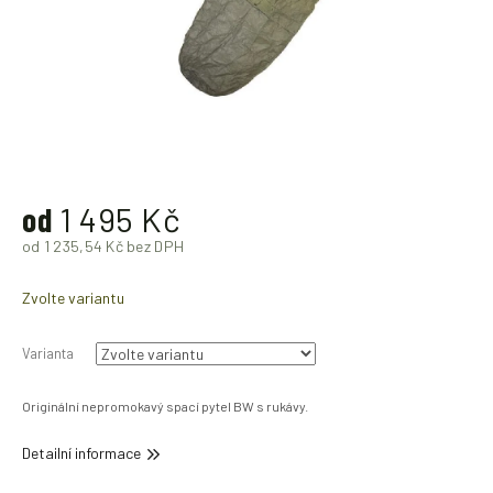
od
1 495 Kč
od
1 235,54 Kč
bez DPH
Měrná
cena:
Zvolte variantu
Varianta
Originální nepromokavý spací pytel BW s rukávy.
Detailní informace