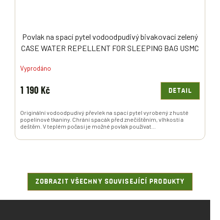
Povlak na spací pytel vodoodpudivý bivakovací zelený
CASE WATER REPELLENT FOR SLEEPING BAG USMC
originál
Vyprodáno
1 190 Kč
DETAIL
Originální vodoodpudivý převlek na spací pytel vyrobený z husté
popelínové tkaniny. Chrání spacák před znečištěním, vlhkostí a
deštěm. V teplém počasí je možné povlak používat...
ZOBRAZIT VŠECHNY SOUVISEJÍCÍ PRODUKTY