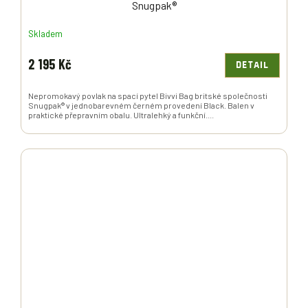
Snugpak®
Skladem
2 195 Kč
DETAIL
Nepromokavý povlak na spací pytel Bivvi Bag britské společnosti
Snugpak® v jednobarevném černém provedení Black. Balen v
praktické přepravním obalu. Ultralehký a funkční....