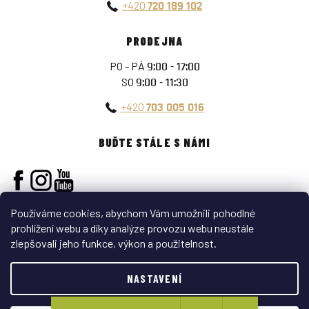
+420
720 189 102
PRODEJNA
PO - PÁ
9:00 - 17:00
SO
9:00 - 11:30
+420
703 005 016
BUĎTE STÁLE S NÁMI
Používáme cookies, abychom Vám umožnili pohodlné
prohlížení webu a díky analýze provozu webu neustále
zlepšovali jeho funkce, výkon a použitelnost.
Vytvořil Shoptet
NASTAVENÍ