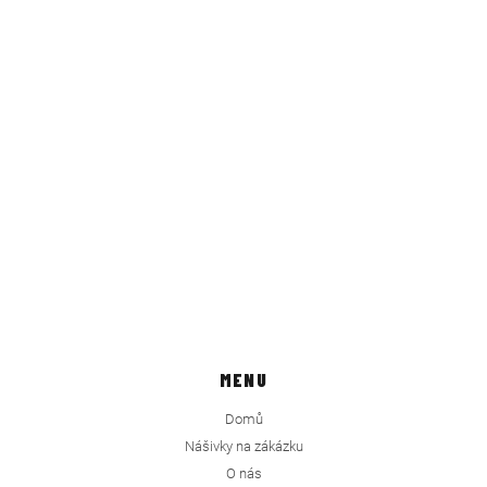
MENU
Domů
Nášivky na zákázku
O nás