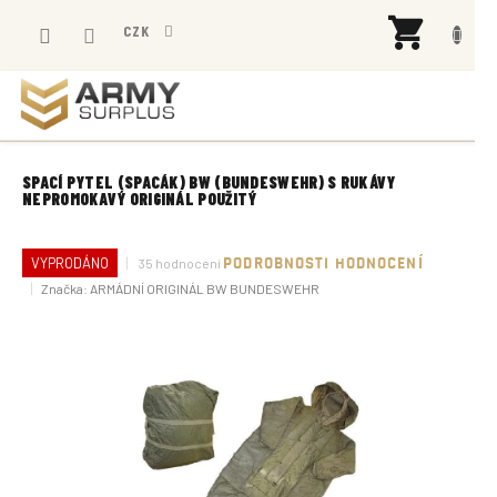
Přejít
NÁK
na
CZK
KOŠÍ
obsah
SPACÍ PYTEL (SPACÁK) BW (BUNDESWEHR) S RUKÁVY
NEPROMOKAVÝ ORIGINÁL POUŽITÝ
Průměrné
VYPRODÁNO
35 hodnocení
PODROBNOSTI HODNOCENÍ
hodnocení
Značka:
ARMÁDNÍ ORIGINÁL BW BUNDESWEHR
produktu
je
4,5
z
5
hvězdiček.