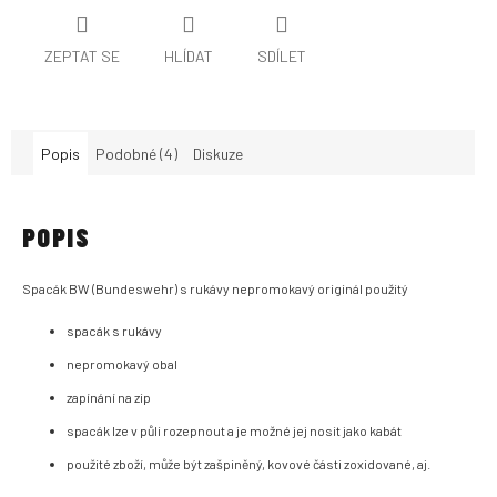
ZEPTAT SE
HLÍDAT
SDÍLET
Popis
Podobné (4)
Diskuze
POPIS
Spacák BW (Bundeswehr) s rukávy nepromokavý originál použitý
spacák s rukávy
nepromokavý obal
zapínání na zip
spacák lze v půli rozepnout a je možné jej nosit jako kabát
použité zboží, může být zašpiněný, kovové části zoxidované, aj.