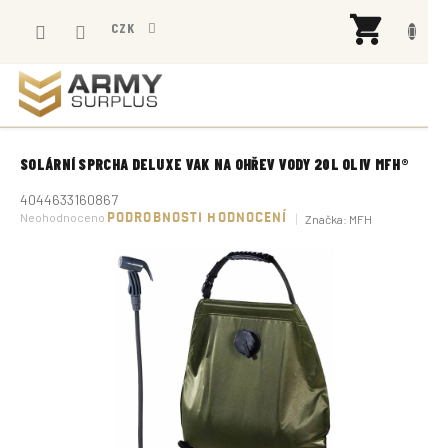
Přejít
NÁK
na
CZK
KOŠÍ
obsah
SOLÁRNÍ SPRCHA DELUXE VAK NA OHŘEV VODY 20L OLIV MFH®
4044633160867
Průměrné
Neohodnoceno
PODROBNOSTI HODNOCENÍ
Značka:
MFH
hodnocení
produktu
je
0,0
z
5
hvězdiček.