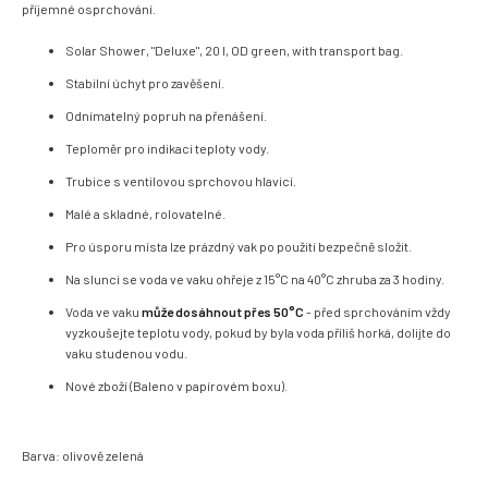
příjemné osprchování.
Solar Shower, "Deluxe", 20 l, OD green, with transport bag.
Stabilní
úchyt pro zavěšení.
Odnímatelný popruh na přenášení.
Teploměr pro indikaci teploty vody.
Trubice s ventilovou sprchovou hlavicí.
Malé a skladné, rolovatelné.
Pro úsporu místa lze prázdný vak po použití bezpečně složit.
Na slunci se voda ve vaku ohřeje z 15°C na 40°C zhruba za 3 hodiny.
Voda ve vaku
může dosáhnout přes 50°C
- před sprchováním vždy
vyzkoušejte teplotu vody, pokud by byla voda příliš horká, dolijte do
vaku studenou vodu.
Nové zboží (Baleno v papírovém boxu).
Barva: olivově zelená