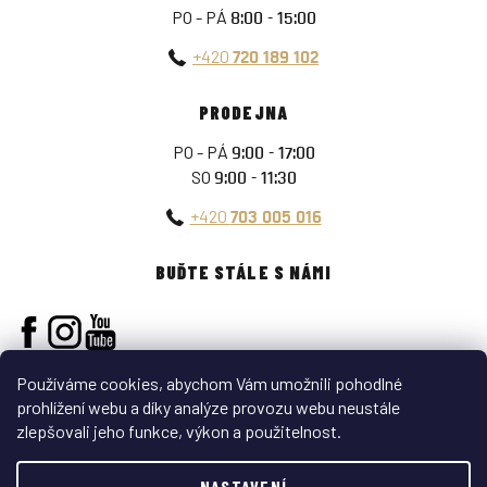
PO - PÁ
8:00 - 15:00
+420
720 189 102
PRODEJNA
PO - PÁ
9:00 - 17:00
SO
9:00 - 11:30
+420
703 005 016
BUĎTE STÁLE S NÁMI
Používáme cookies, abychom Vám umožnili pohodlné
prohlížení webu a díky analýze provozu webu neustále
zlepšovali jeho funkce, výkon a použitelnost.
Vytvořil Shoptet
NASTAVENÍ