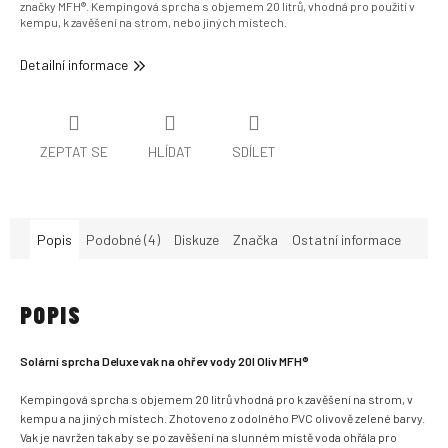
značky MFH®. Kempingová sprcha s objemem 20 litrů, vhodná pro použití v
kempu, k zavěšení na strom, nebo jiných místech.
Detailní informace
ZEPTAT SE
HLÍDAT
SDÍLET
Popis
Podobné (4)
Diskuze
Značka
Ostatní informace
POPIS
Solární sprcha Deluxe vak na ohřev vody 20l Oliv MFH®
Kempingová sprcha s objemem 20 litrů vhodná pro k zavěšení na strom, v
kempu a na jiných místech. Zhotoveno z odolného PVC olivově zelené barvy.
Vak je navržen tak aby se po zavěšení na slunném místě voda ohřála pro