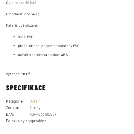
Objem: cca 20 litrů
Hmotnost: cca 540 g
Materiálové složení:
100% PVC
p
řední strana: polyester potažený PVC
u
závěr a sprchová hlavice: ABS
Výrobce: MFH®
SPECIFIKACE
Kategorie
:
Ostatní
Záruka
:
2 roky
EAN
:
4044633160867
Položka byla vyprodána…