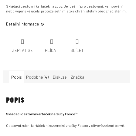
Skládací cestovní kartáček na zuby. Je ideální pro cestování, kempování
nebo vojenské účely, protože šetří místo a chrání štětiny před znečištěním.
Detailní informace
ZEPTAT SE
HLÍDAT
SDÍLET
Popis
Podobné (4)
Diskuze
Značka
POPIS
Skládací cestovní kartáček na zuby Fosco
™
Cestovní zubní kartáček nizozemské značky Fosco v olivově zelené barvě.