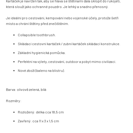
Kartáček je navržen tak, aby se hlava se štětinami dala sklopit do rukojeti,
která slouží jako ochranné pouzdro. Je lehký a snadno přenosný.
Je ideální pro cestování, kempování nebo vojenské účely, protože šetří
místo a chrání štětiny před znečištěním.
Collapsible toothbrush.
Skládací cestovní kartáček / zubní kartáček skládací konstrukce.
Základní hygienická pomůcka.
Perfektní na výlety, cestování, outdoor a pobyt mimo civilizaci.
Nové zboží (baleno na blistru).
Barva: olivově zelená, bílá
Rozměry:
Rozložený: délka cca 18,5 cm
Zavřený: cca 11 x 3 x 1,5 cm