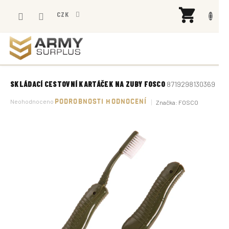
Přejít
NÁK
na
CZK
KOŠÍ
obsah
SKLÁDACÍ CESTOVNÍ KARTÁČEK NA ZUBY FOSCO
8719298130369
Průměrné
Neohodnoceno
PODROBNOSTI HODNOCENÍ
Značka:
FOSCO
hodnocení
produktu
je
0,0
z
5
hvězdiček.