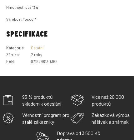
Hmotnost: cca 13 g
Výrobce: Fosco
™
SPECIFIKACE
Kategorie
:
Ostatní
Záruka
:
2 roky
EAN
:
8719298130369
95 % produktů
Více než 20 000
skladem k odeslání
produktů
Věrnostní program pro
Zakázková výroba
stálé zákazníky
nášivek a známek
Doprava od 3 500 Kč
zdarma