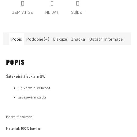
ZEPTAT SE
HLÍDAT
SDÍLET
Popis
Podobné (4)
Diskuze
Značka
Ostatní informace
POPIS
Šátek pirát flecktarn BW
univerzální velikost
zavazování vzadu
Barva: flecktarn
Materiál: 100% bavlna