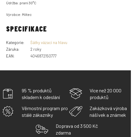
Údržba: praní 30°C
Výrobce: Miltec
SPECIFIKACE
Kategorie
:
Šátky vázací na hlavu
Záruka
:
2 roky
EAN
:
4046872150777
95 % produktů
Více než 20 000
skladem k odeslání
produktů
Věrnostní program pro
Zakázková výroba
stálé zákazníky
nášivek a známek
Doprava od 3 500 Kč
zdarma