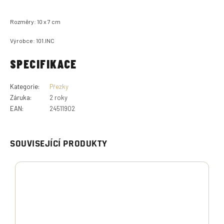
Rozměry: 10 x 7 cm
Výrobce: 101.INC
SPECIFIKACE
Kategorie
:
Přezky
Záruka
:
2 roky
EAN
:
24511902
SOUVISEJÍCÍ PRODUKTY