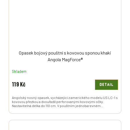
Opasek bojový pouštní s kovovou sponou khaki
Angola MagForce®
Skladem
119 Kč
DETAIL
Angolský nosný opasek, vycházející z amerického modelu US LC-1 s
kovovou přezkou a dvouřadě perforovanými kovovými očky.
Nastavitelná délka do 110 cm. V pouštním jednobarevném...