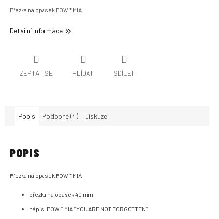
Přezka na opasek POW * MIA.
Detailní informace
ZEPTAT SE
HLÍDAT
SDÍLET
Popis
Podobné (4)
Diskuze
POPIS
Přezka na opasek POW * MIA
přezka na opasek 40 mm
nápis: POW * MIA *YOU ARE NOT FORGOTTEN*