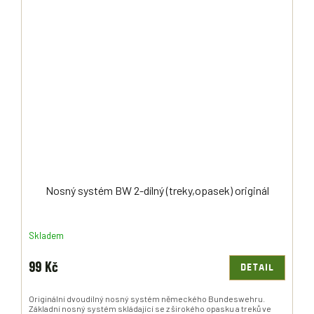
Nosný systém BW 2-dílný (treky,opasek) originál
Skladem
99 Kč
DETAIL
Originální dvoudílný nosný systém německého Bundeswehru.
Základní nosný systém skládající se z širokého opasku a treků ve