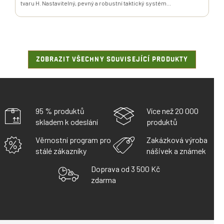
tvaru H. Nastavitelný, pevný a robustní taktický systém...
ZOBRAZIT VŠECHNY SOUVISEJÍCÍ PRODUKTY
95 % produktů
Více než 20 000
skladem k odeslání
produktů
Věrnostní program pro
Zakázková výroba
stálé zákazníky
nášivek a známek
Doprava od 3 500 Kč
zdarma