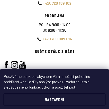
+420
720 189 102
PRODEJNA
PO - PÁ
9:00 - 17:00
SO
9:00 - 11:30
+420
703 005 016
BUĎTE STÁLE S NÁMI
Používáme cookies, abychom Vám umožnili pohodlné
prohlížení webu a díky analýze provozu webu neustále
zlepšovali jeho funkce, výkon a použitelnost.
Vytvořil Shoptet
NASTAVENÍ