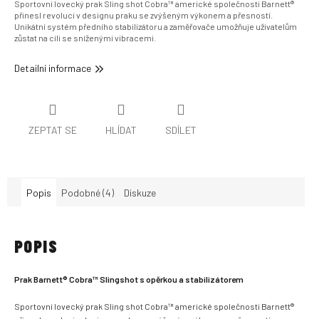
Sportovní lovecký prak Sling shot Cobra™ americké společnosti Barnett®
přinesl revoluci v designu praku se zvýšeným výkonem a přesností.
Unikátní systém předního stabilizátoru a zaměřovače umožňuje uživatelům
zůstat na cíli se sníženými vibracemi.
Detailní informace
ZEPTAT SE
HLÍDAT
SDÍLET
Popis
Podobné (4)
Diskuze
POPIS
Prak Barnett® Cobra™ Slingshot s opěrkou a stabilizátorem
Sportovní lovecký prak Sling shot Cobra™ americké společnosti Barnett®