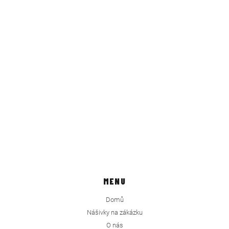
MENU
Domů
Nášivky na zákázku
O nás