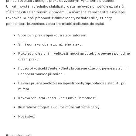
přinesl revoluci v designu praku se zvýšeným výkonem a přesností.
Unikátní systém předního stabilizátoru a zaměřovače umožňuje uživatelům
zůstat na cíli se sníženými vibracemi. To znamená, že každá střela má lepší
rovnováhu a lepší přesnost. Měkké akcenty na dotek dělají z Cobry
pohodlnou a bezpečnou volbu pro mladé nadšence do praků.
Sportovní prak s opěrkou a stabilizátorem.
Silná guma vyrobena z pružného latexu.
Rukojeť profesionální velikosti měkká na dotek pro pevné a pohodlné
držení praku.
Pouzdro (košíček) Center-Shot z broušené kůže pro pevné a stabilní
uchopení munice při míření.
Měkká a pružná podložka na zápěstí poskytuje pohodlí a stabilitu při
míření.
Kovová robustní konstrukce s nízkou hmotností.
Ilustrativní fotografie - guma může mít různé barvy.
Nové zboží.
Barva: červená