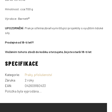
Hmotnost: cca 700 g
Výrobce: Barnett®
UPOZORNĚNÍ:
Prak je střelná zbraň vymršťující projektily s využitím lidské
síly.
Prodejné od 18-ti let!!!
Vložením tohoto zboží do košíku stvrzujete, že jste starší 18-ti let
SPECIFIKACE
Kategorie
:
Praky, příslušenství
Záruka
:
2 roky
EAN
:
042609160433
Položka byla vyprodána…