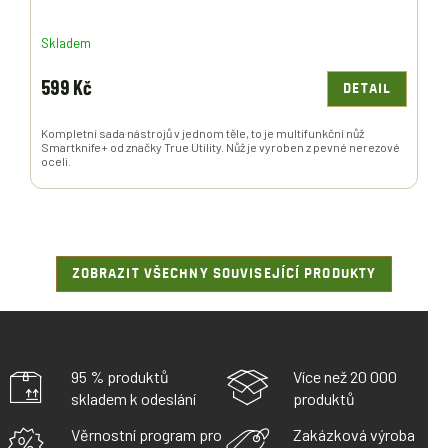
Skladem
599 Kč
DETAIL
Kompletní sada nástrojů v jednom těle, to je multifunkční nůž
Smartknife+ od značky True Utility. Nůž je vyroben z pevné nerezové
oceli.
ZOBRAZIT VŠECHNY SOUVISEJÍCÍ PRODUKTY
95 % produktů
Více než 20 000
skladem k odeslání
produktů
Věrnostní program pro
Zakázková výroba