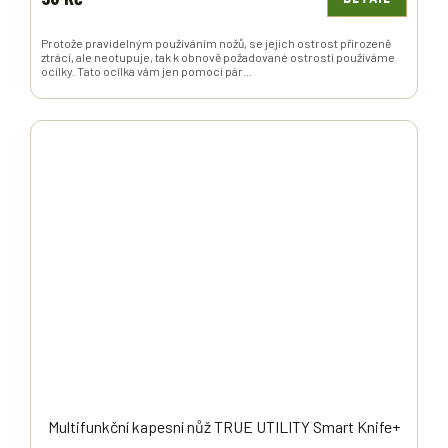
Protože pravidelným používáním nožů, se jejich ostrost přirozeně
ztrácí, ale neotupuje, tak k obnově požadované ostrosti používáme
ocílky. Tato ocílka vám jen pomocí pár...
Multifunkční kapesní nůž TRUE UTILITY Smart Knife+