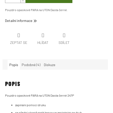
Pouzdro opaskové PARA na UTON Dasta černé.
Detailní informace
ZEPTAT SE
HLÍDAT
SDÍLET
Popis
Podobné (4)
Diskuze
POPIS
Pouzdro opaskové PARA na UTON Dasta černé 247P
zapínání pomocí druku
na přední straně malá kapsa se zapínáním na druk