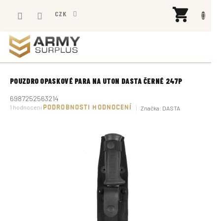
Přejít
NÁK
na
CZK
KOŠÍ
obsah
POUZDRO OPASKOVÉ PARA NA UTON DASTA ČERNÉ 247P
6987252563214
Průměrné
1 hodnocení
PODROBNOSTI HODNOCENÍ
Značka:
DASTA
hodnocení
produktu
je
5,0
z
5
hvězdiček.