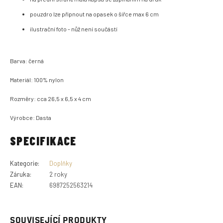
pouzdro lze připnout na opasek o šířce max 6 cm
ilustrační foto - nůž není součástí
Barva: černá
Materiál: 100% nylon
Rozměry: cca 26,5 x 6,5 x 4 cm
Výrobce: Dasta
SPECIFIKACE
Kategorie
:
Doplňky
Záruka
:
2 roky
EAN
:
6987252563214
SOUVISEJÍCÍ PRODUKTY