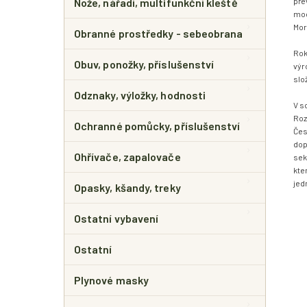
pře
Nože, nářadí, multifunkční kleště
mod
Mor
Obranné prostředky - sebeobrana
Rok
Obuv, ponožky, příslušenství
výr
slo
Odznaky, výložky, hodnosti
V s
Roz
Ochranné pomůcky, příslušenství
Čes
dop
Ohřívače, zapalovače
sek
kte
jed
Opasky, kšandy, treky
Ostatní vybavení
Ostatní
Plynové masky