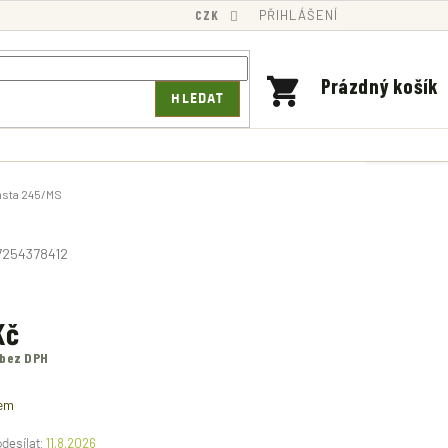
CZK
PŘIHLÁŠENÍ
NÁKUPNÍ
Prázdný košík
HLEDAT
KOŠÍK
Dasta 245/MS
7254378412
Kč
 bez DPH
em
11.8.2026