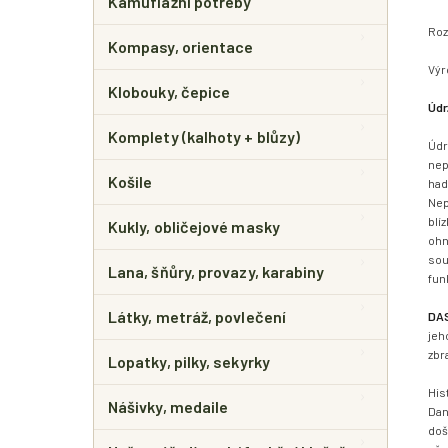
Kamuflážní potřeby
Roz
Kompasy, orientace
Výr
Klobouky, čepice
Údr
Komplety (kalhoty + blůzy)
Údr
nep
Košile
had
Nep
blí
Kukly, obličejové masky
ohn
sou
Lana, šňůry, provazy, karabiny
fun
Látky, metráž, povlečení
DA
jeh
zbr
Lopatky, pilky, sekyrky
His
Nášivky, medaile
Dan
doš