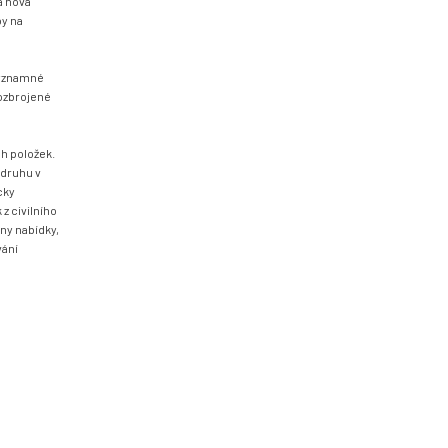
a nová
by na
 významné
 ozbrojené
h položek.
 druhu v
cky
z civilního
ny nabídky,
vání