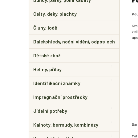
Celty, deky, plachty
Pou
Kva
Čluny, lodě
vel
upe
Dalekohledy, noční vidění, odposlech
Dětské zboží
Helmy, přilby
Identifikační známky
Impregnační prostředky
Jídelní potřeby
Kalhoty, bermudy, kombinézy
Bar
Mat