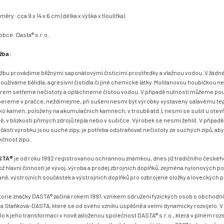
měry: cca 9 x 14 x 6 cm (délka x výška x tloušťka)
obce: Dasta® s.r.o.
žba:
žbu provádíme běžnými saponátovými čistícími prostředky a vlažnou vodou. V žádn
oužíváme bělidla, agresivní čistidla či jiné chemické látky. Molitanovou houbičkou
rem setřeme nečistoty a opláchneme čistou vodou. V případě nutnosti můžeme použ
ereme v pračce, neždímejme, při sušení nesmí být výrobky vystaveny sálavému teplu
zko kamen, položeny na akumulačních kamnech, v troubě atd.), nesmí se sušit u ote
ě, v blízkosti přímých zdrojů tepla nebo v sušičce. Výrobek se nesmí žehlit. V případě
částí výrobku jsou suché zipy, je potřeba odstraňovat nečistoty ze suchých zipů, aby 
kčnost zipu.
STA®
je od roku 1992 registrovanou ochrannou známkou, dnes již tradičního českéh
ož hlavní činností je vývoj, výroba a prodej zbrojních doplňků, zejména nylonových p
aně, výstrojních součástek a výstrojních doplňků pro ozbrojené složky a loveckých p
torie značky DASTA® začíná rokem 1991, vznikem sdružení fyzických osob s obcho
a Staňková-DASTA, které se od svého vzniku úspěšně a velmi dynamicky rozvíjelo. V
lo k jeho transformaci v nově založenou společnost DASTA® s.r.o., která v plném ro