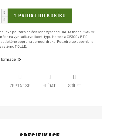
PŘIDAT DO KOŠÍKU
opaskové pouzdro od českého výrobce DASTA model 245/MS,
rčen na vysílačku velikosti typu Motorola GP300 / P 110.
lastického popruhu pomocí druku. Pouzdro lze upevnit na
 systému MOLLE.
informace
ZEPTAT SE
HLÍDAT
SDÍLET
SPECIFIKACE