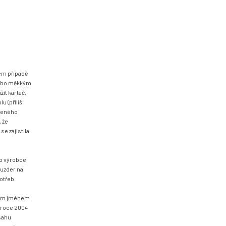
ém případě
 nebo měkkým
ít kartáč.
 (příliš
vřeného
, že
se zajistila
o výrobce,
ouzder na
otřeb.
dním jménem
 roce 2004
zsahu