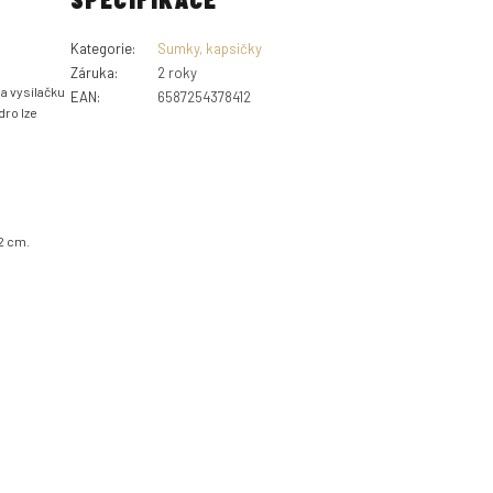
Kategorie
:
Sumky, kapsičky
Záruka
:
2 roky
a vysílačku
EAN
:
6587254378412
dro lze
2 cm.