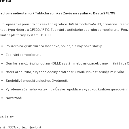
zdro na radiostanici / Taktická sumka / Závěs na vysílačku Dasta 245/MS
litní opaskové pouzdro od českého výrobce DASTA model 245/MS, primárně určen n
ikosti typu Motorola GP300 / P 110. Zapínání elastického popruhu pomocí druku. Pouz
vnit na platformy systému MOLLE.
Pouzdro na vysílačku pro zásahové, policejní a vojenské složky.
Zapínání pomocí druku.
Sumku je možné připnout na MOLLE systém nebo na opasek o maximální šířce 1
Materiál pouzdra je vysoce odolný proti oděru, vodě, vlhkosti a vnějším vlivům.
Spolehlivý produkt s dlouhou životností.
Vyrobeno z černého kortexinu v České republice s vysokou kvalitou zpracování.
Nové zboží.
va: černý
eriál: 100% kortexin (nylon)