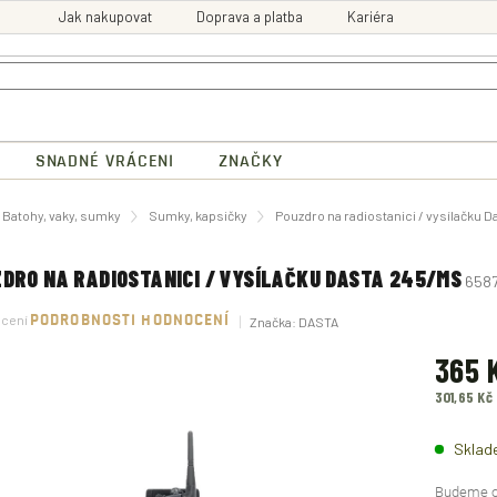
Jak nakupovat
Doprava a platba
Kariéra
SNADNÉ VRÁCENI
ZNAČKY
ů
Batohy, vaky, sumky
Sumky, kapsičky
Pouzdro na radiostanici / vysílačku 
DRO NA RADIOSTANICI / VYSÍLAČKU DASTA 245/MS
658
né
ocení
PODROBNOSTI HODNOCENÍ
Značka:
DASTA
ení
tu
365 
301,65 Kč
Měrná
ek.
cena:
Sklad