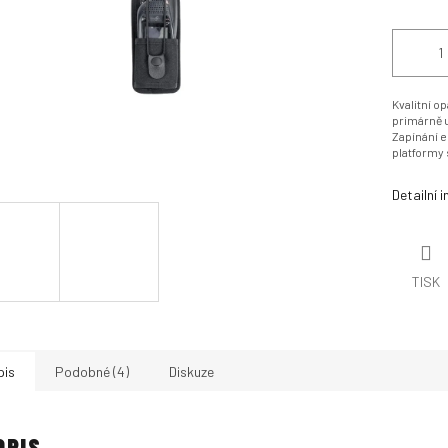
Kvalitní 
primárně u
Zapínání e
platformy
Detailní 
TISK
pis
Podobné (4)
Diskuze
OPIS