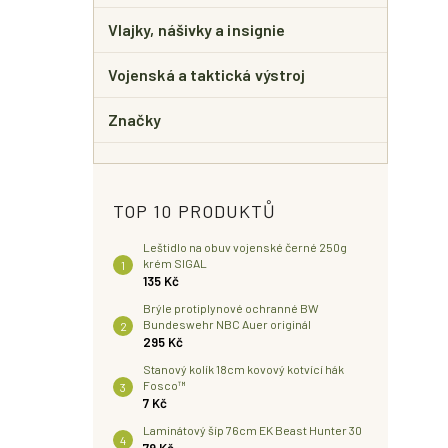
Vlajky, nášivky a insignie
Vojenská a taktická výstroj
Značky
TOP 10 PRODUKTŮ
Leštidlo na obuv vojenské černé 250g
krém SIGAL
135 Kč
Brýle protiplynové ochranné BW
Bundeswehr NBC Auer originál
295 Kč
Stanový kolík 18cm kovový kotvící hák
Fosco™
7 Kč
Laminátový šíp 76cm EK Beast Hunter 30