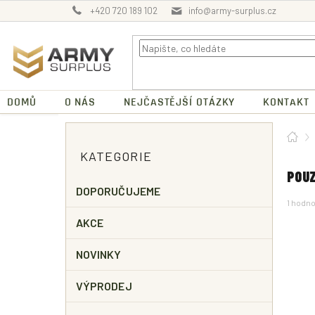
Přejít
+420 720 189 102
info@army-surplus.cz
na
obsah
DOMŮ
O NÁS
NEJČASTĚJŠÍ OTÁZKY
KONTAKT
P
Dom
O
Přeskočit
KATEGORIE
kategorie
S
T
POUZ
R
DOPORUČUJEME
Průměr
1 hodn
A
hodnoc
N
AKCE
produk
N
je
5,0
Í
NOVINKY
z
P
5
A
hvězdič
VÝPRODEJ
N