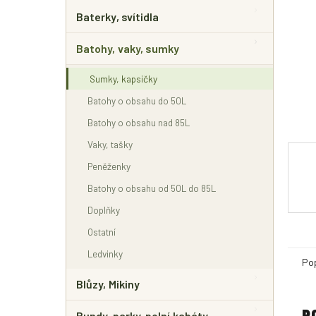
E
L
Baterky, svítidla
Batohy, vaky, sumky
Sumky, kapsičky
Batohy o obsahu do 50L
Batohy o obsahu nad 85L
Vaky, tašky
Peněženky
Batohy o obsahu od 50L do 85L
Doplňky
Ostatní
Ledvinky
Po
Blůzy, Mikiny
P
Bundy, parky, polní kabáty