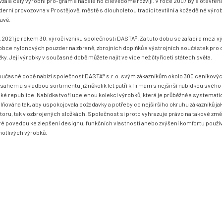
vzala celý výrobní pro-gram a nadále ho cílevědomě rozvíjí. V roce 2007 byla otevřen
erní provozovna v Prostějově, městě s dlouholetou tradicí textilní a kožedělné výro
avě.
 2021 je rokem 30. výročí vzniku společnosti DASTA®. Za tuto dobu se zařadila mezi
obce nylonových pouzder na zbraně, zbrojních doplňků a výstrojních součástek pro
žky. Její výrobky v současné době můžete najít ve více než čtyřiceti státech světa.
oučasné době nabízí společnost DASTA® s.r.o. svým zákazníkům okolo 300 ceníkovýc
sahem a skladbou sortimentu již několik let patří k firmám s nejširší nabídkou svého
ké republice. Nabídka tvoří ucelenou kolekci výrobků, která je průběžně a systemati
lňována tak, aby uspokojovala požadavky a potřeby co nejširšího okruhu zákazníků jak 
toru, tak v ozbrojených složkách. Společnost si proto vyhrazuje právo na takové změ
ré povedou ke zlepšení designu, funkčních vlastností anebo zvýšení komfortu použí
notlivých výrobků.