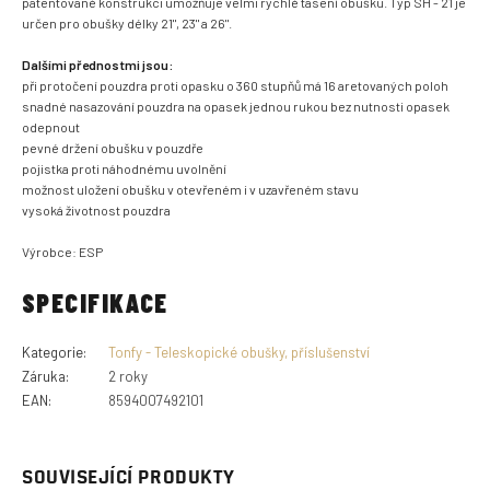
patentované konstrukci umožňuje velmi rychlé tasení obušku. Typ SH - 21 je
určen pro obušky délky 21", 23" a 26".
Dalšími přednostmi jsou:
při protočení pouzdra proti opasku o 360 stupňů má 16 aretovaných poloh
snadné nasazování pouzdra na opasek jednou rukou bez nutnosti opasek
odepnout
pevné držení obušku v pouzdře
pojistka proti náhodnému uvolnění
možnost uložení obušku v otevřeném i v uzavřeném stavu
vysoká životnost pouzdra
Výrobce: ESP
SPECIFIKACE
Kategorie
:
Tonfy - Teleskopické obušky, příslušenství
Záruka
:
2 roky
EAN
:
8594007492101
SOUVISEJÍCÍ PRODUKTY