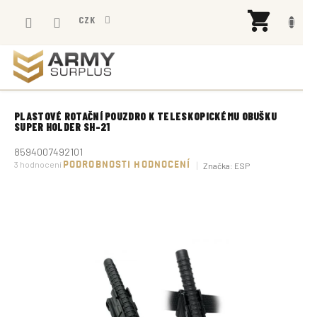
Přejít
NÁK
na
CZK
KOŠÍ
obsah
PLASTOVÉ ROTAČNÍ POUZDRO K TELESKOPICKÉMU OBUŠKU
SUPER HOLDER SH-21
8594007492101
Průměrné
3 hodnocení
PODROBNOSTI HODNOCENÍ
Značka:
ESP
hodnocení
produktu
je
5,0
z
5
hvězdiček.