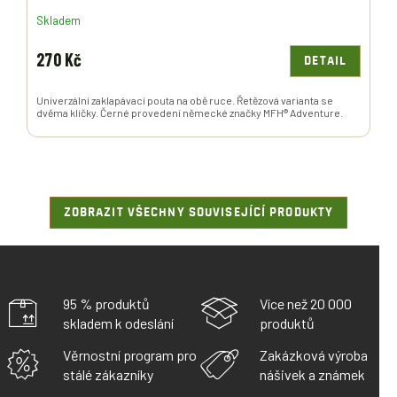
Skladem
270 Kč
DETAIL
Univerzální zaklapávací pouta na obě ruce. Řetězová varianta se
dvěma klíčky. Černé provedení německé značky MFH® Adventure.
ZOBRAZIT VŠECHNY SOUVISEJÍCÍ PRODUKTY
95 % produktů
Více než 20 000
skladem k odeslání
produktů
Věrnostní program pro
Zakázková výroba
stálé zákazníky
nášivek a známek