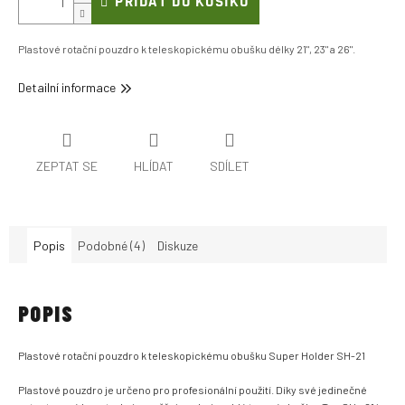
PŘIDAT DO KOŠÍKU
Plastové rotační pouzdro k teleskopickému obušku délky 21", 23" a 26".
Detailní informace
ZEPTAT SE
HLÍDAT
SDÍLET
Popis
Podobné (4)
Diskuze
POPIS
Plastové rotační pouzdro k teleskopickému obušku Super Holder SH-21
Plastové pouzdro je určeno pro profesionální použití. Díky své jedinečné