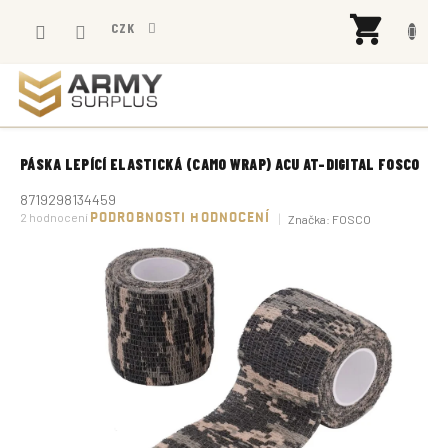
Přejít
NÁK
na
CZK
KOŠÍ
obsah
PÁSKA LEPÍCÍ ELASTICKÁ (CAMO WRAP) ACU AT-DIGITAL FOSCO
8719298134459
Průměrné
2 hodnocení
PODROBNOSTI HODNOCENÍ
Značka:
FOSCO
hodnocení
produktu
je
5,0
z
5
hvězdiček.