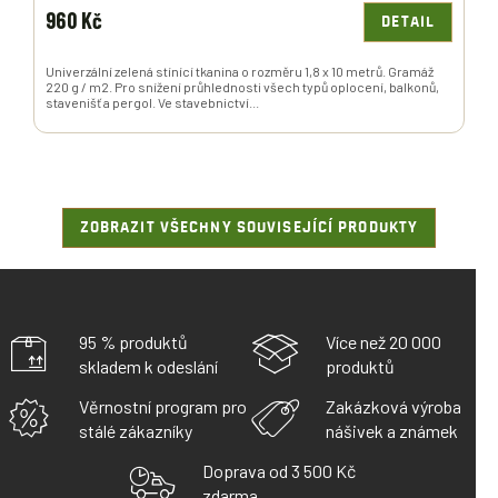
960 Kč
DETAIL
Univerzální zelená stínící tkanina o rozměru 1,8 x 10 metrů. Gramáž
220 g / m2. Pro snížení průhlednosti všech typů oplocení, balkonů,
stavenišť a pergol. Ve stavebnictví...
ZOBRAZIT VŠECHNY SOUVISEJÍCÍ PRODUKTY
95 % produktů
Více než 20 000
skladem k odeslání
produktů
Věrnostní program pro
Zakázková výroba
stálé zákazníky
nášivek a známek
Doprava od 3 500 Kč
zdarma