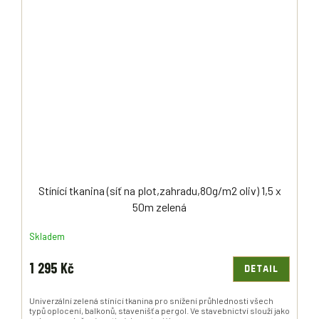
Stínící tkanina (síť na plot,zahradu,80g/m2 oliv) 1,5 x
50m zelená
Skladem
1 295 Kč
DETAIL
Univerzální zelená stínící tkanina pro snížení průhlednosti všech
typů oplocení, balkonů, stavenišť a pergol. Ve stavebnictví slouží jako