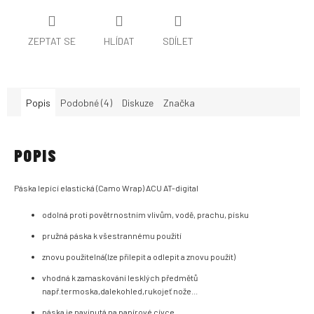
ZEPTAT SE
HLÍDAT
SDÍLET
Popis
Podobné (4)
Diskuze
Značka
POPIS
Páska lepící elastická (Camo Wrap) ACU AT-digital
odolná proti povětrnostním vlivům, vodě, prachu, písku
pružná páska k všestrannému použití
znovu použitelná(lze přilepit a odlepit a znovu použít)
vhodná k zamaskování lesklých předmětů
např.termoska,dalekohled,rukojeť nože...
páska je navinutá na papírové cívce