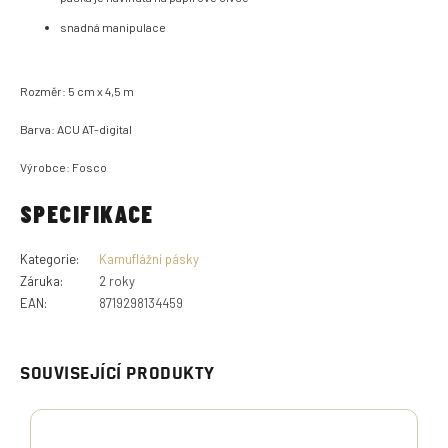
snadná manipulace
Rozměr: 5 cm x 4,5 m
Barva: ACU AT-digital
Výrobce: Fosco
SPECIFIKACE
Kategorie
:
Kamuflážní pásky
Záruka
:
2 roky
EAN
:
8719298134459
SOUVISEJÍCÍ PRODUKTY