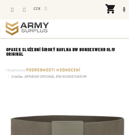
Přejít
NÁK
na
CZK
KOŠÍ
obsah
OPASEK SLUŽEBNÍ ŠIROKÝ BAVLNA BW BUNDESWEHR OLIV
ORIGINÁL
Průměrné
1 hodnocení
PODROBNOSTI HODNOCENÍ
hodnocení
Značka:
ARMÁDNÍ ORIGINÁL BW BUNDESWEHR
produktu
je
5,0
z
5
hvězdiček.