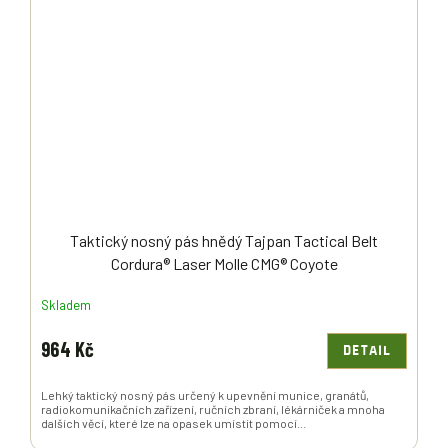
Taktický nosný pás hnědý Tajpan Tactical Belt
Cordura® Laser Molle CMG® Coyote
Skladem
964 Kč
DETAIL
Lehký taktický nosný pás určený k upevnění munice, granátů,
radiokomunikačních zařízení, ručních zbraní, lékárniček a mnoha
dalších věcí, které lze na opasek umístit pomocí...