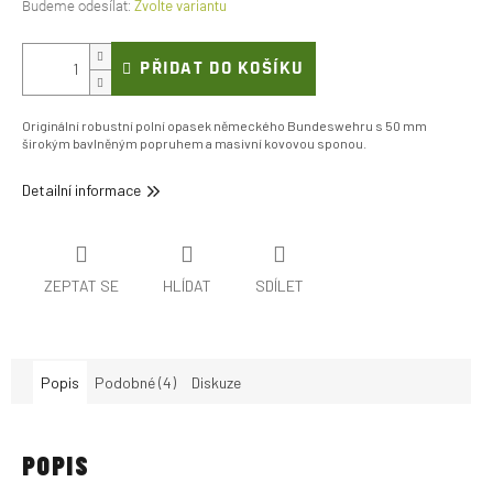
Zvolte variantu
PŘIDAT DO KOŠÍKU
Originální robustní polní opasek německého Bundeswehru s 50 mm
širokým bavlněným popruhem a masivní kovovou sponou.
Detailní informace
ZEPTAT SE
HLÍDAT
SDÍLET
Popis
Podobné (4)
Diskuze
POPIS