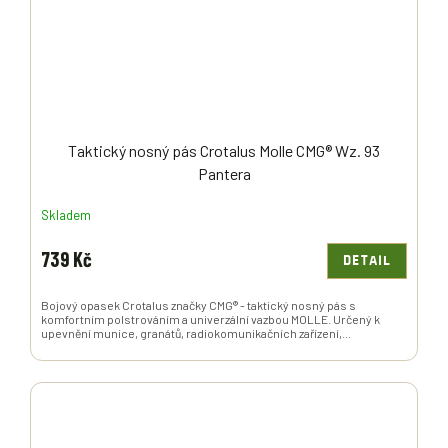
Taktický nosný pás Crotalus Molle CMG® Wz. 93
Pantera
Skladem
739 Kč
DETAIL
Bojový opasek Crotalus značky CMG® - taktický nosný pás s
komfortním polstrováním a univerzální vazbou MOLLE. Určený k
upevnění munice, granátů, radiokomunikačních zařízení,...