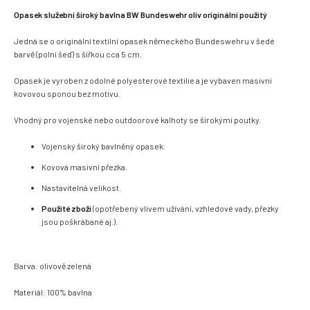
Opasek služební široký bavlna BW Bundeswehr oliv originální použitý
Jedná se o originální textilní opasek německého Bundeswehru v šedé
barvě (polní šeď) s šířkou cca 5 cm.
Opasek je vyroben z odolné polyesterové textilie a je vybaven masivní
kovovou sponou bez motivu.
Vhodný pro vojenské nebo outdoorové kalhoty se širokými poutky.
Vojenský široký bavlněný opasek.
Kovová masivní přezka.
Nastavitelná velikost.
Použité zboží
(opotřebený vlivem užívání, vzhledové vady, přezky
jsou poškrábané aj.).
Barva: olivově zelená
Materiál: 100% bavlna