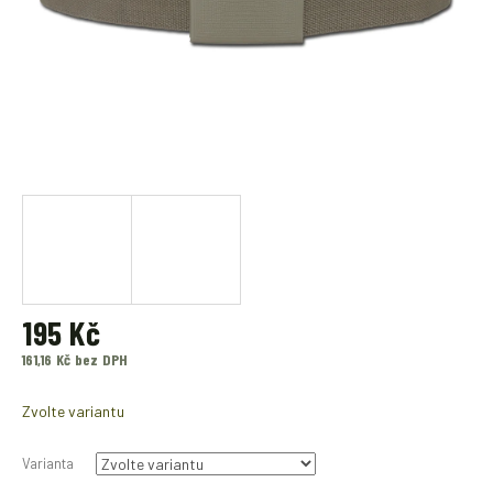
195 Kč
161,16 Kč bez DPH
Měrná
cena:
Zvolte variantu
Varianta