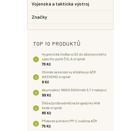
Vojenská a taktická výstroj
Značky
TOP 10 PRODUKTŮ
Hygienická vložka vz.62 do důstojnického
spacího pytle ČSLA originál
79 Kč
Otvírák na konzervy křídélkový AČR
WEEKEND originál
9 Kč
Akumulátor 18650 3000mAh 3,7 V nabíjecí
99 Kč
Šňůra (podbradník) na brigadýrku NVA
šedá originál
85 Kč
Přídavek potravin PP-C svačina AČR
75 Kč