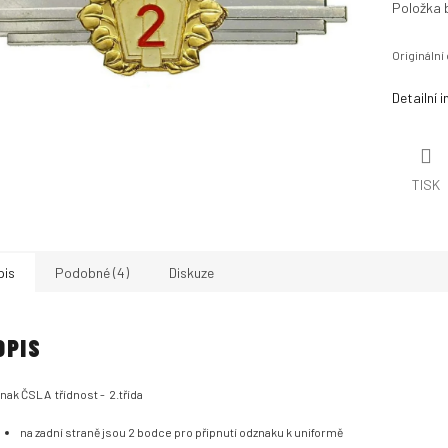
Položka 
Originální
Detailní 
TISK
pis
Podobné (4)
Diskuze
OPIS
nak ČSLA třídnost - 2.třída
na zadní straně jsou 2 bodce pro připnutí odznaku k uniformě