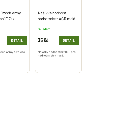
 Czech Army -
Nášivka hodnost
ní F-7sz
nadrotmistr AČR malá
Skladem
35 Kč
DETAIL
DETAIL
zech Army s velcro.
Náložky hodnostní 2000 pro
nadrotmistry malá.