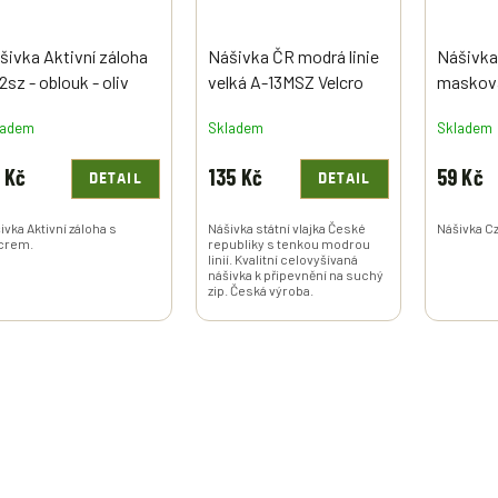
šivka Aktivní záloha
Nášivka ČR modrá linie
Nášivka
2sz - oblouk - oliv
velká A-13MSZ Velcro
masková
chý zip
ladem
Skladem
Skladem
 Kč
135 Kč
59 Kč
DETAIL
DETAIL
ivka Aktivní záloha s
Nášivka státní vlajka České
Nášivka C
crem.
republiky s tenkou modrou
linií. Kvalitní celovyšívaná
nášivka k připevnění na suchý
zip. Česká výroba.