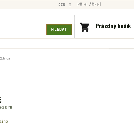
CZK
PŘIHLÁŠENÍ
NÁKUPNÍ
Prázdný košík
HLEDAT
KOŠÍK
2.třída
č
bez DPH
dáno