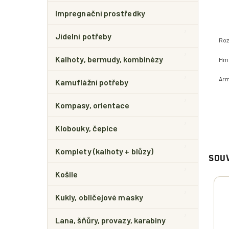
Impregnační prostředky
Jídelní potřeby
Roz
Kalhoty, bermudy, kombinézy
Hmo
Arm
Kamuflážní potřeby
Kompasy, orientace
Klobouky, čepice
Komplety (kalhoty + blůzy)
SOUV
Košile
Kukly, obličejové masky
Lana, šňůry, provazy, karabiny