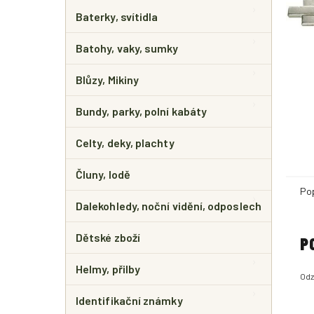
E
L
Baterky, svítidla
Batohy, vaky, sumky
Blůzy, Mikiny
Bundy, parky, polní kabáty
Celty, deky, plachty
Čluny, lodě
Po
Dalekohledy, noční vidění, odposlech
Dětské zboží
P
Helmy, přilby
Odz
Identifikační známky