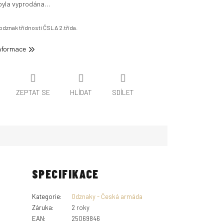
byla vyprodána…
 odznak třídnosti ČSLA 2.třída.
informace
ZEPTAT SE
HLÍDAT
SDÍLET
SPECIFIKACE
Kategorie
:
Odznaky - Česká armáda
Záruka
:
2 roky
EAN
:
25069846