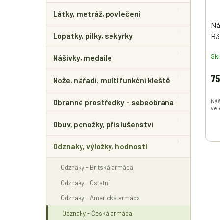
Látky, metráž, povlečení
Ná
Lopatky, pilky, sekyrky
B3
su
Sk
Nášivky, medaile
75
Nože, nářadí, multifunkční kleště
Obranné prostředky - sebeobrana
Náš
vel
Obuv, ponožky, příslušenství
Odznaky, výložky, hodnosti
Odznaky - Britská armáda
Odznaky - Ostatní
Odznaky - Americká armáda
Odznaky - Česká armáda