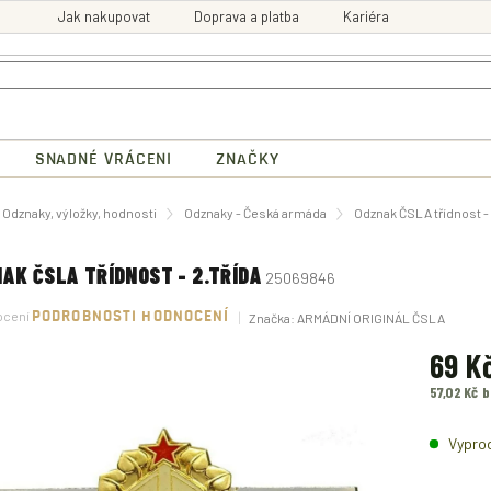
Jak nakupovat
Doprava a platba
Kariéra
SNADNÉ VRÁCENI
ZNAČKY
ů
Odznaky, výložky, hodnosti
Odznaky - Česká armáda
Odznak ČSLA třídnost - 
AK ČSLA TŘÍDNOST - 2.TŘÍDA
25069846
né
ocení
PODROBNOSTI HODNOCENÍ
Značka:
ARMÁDNÍ ORIGINÁL ČSLA
ení
tu
69 K
57,02 Kč 
Měrná
ek.
cena:
Vypro