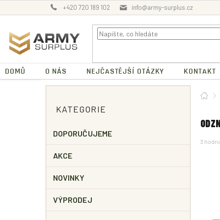
Přejít
+420 720 189 102
info@army-surplus.cz
na
obsah
DOMŮ
O NÁS
NEJČASTĚJŠÍ OTÁZKY
KONTAKT
P
Dom
O
Přeskočit
KATEGORIE
kategorie
S
T
ODZN
R
DOPORUČUJEME
Průměr
3 hodn
A
hodnoc
N
AKCE
produk
N
je
5,0
Í
NOVINKY
z
P
5
A
hvězdič
VÝPRODEJ
N