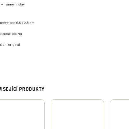
zánovní stav
měry: cca 6,5 x 2,8 cm
tnost: cca 4g
ádní originál
ISEJÍCÍ PRODUKTY